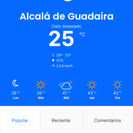
Alcalá de Guadaíra
Cielo despejado
25
℃
28º - 25º
57%
2.24 km/h
26
36
41
43
42
℃
℃
℃
℃
℃
Lun
Mar
Mié
Jue
Vie
Popular
Reciente
Comentarios