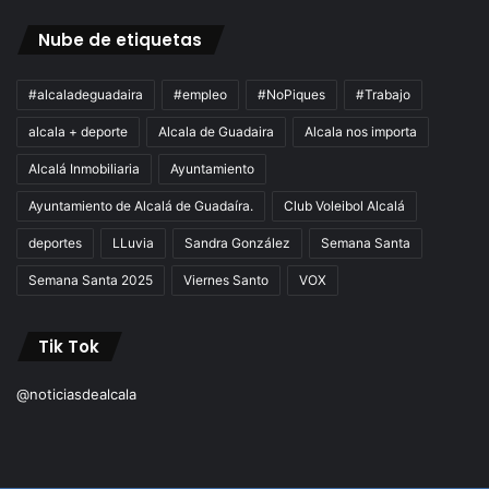
Nube de etiquetas
#alcaladeguadaira
#empleo
#NoPiques
#Trabajo
alcala + deporte
Alcala de Guadaira
Alcala nos importa
Alcalá Inmobiliaria
Ayuntamiento
Ayuntamiento de Alcalá de Guadaíra.
Club Voleibol Alcalá
deportes
LLuvia
Sandra González
Semana Santa
Semana Santa 2025
Viernes Santo
VOX
Tik Tok
@noticiasdealcala