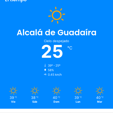
Alcalá de Guadaíra
Cielo despejado
25
℃
39º - 25º
58%
0.45 km/h
39
38
40
39
40
℃
℃
℃
℃
℃
Vie
Sáb
Dom
Lun
Mar