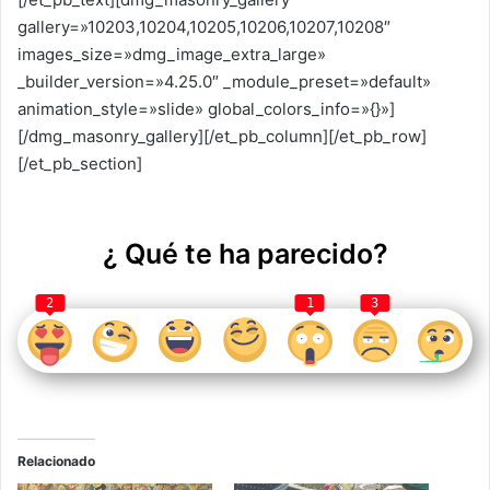
gallery=»10203,10204,10205,10206,10207,10208″
images_size=»dmg_image_extra_large»
_builder_version=»4.25.0″ _module_preset=»default»
animation_style=»slide» global_colors_info=»{}»]
[/dmg_masonry_gallery][/et_pb_column][/et_pb_row]
[/et_pb_section]
¿ Qué te ha parecido?
2
1
3
Relacionado