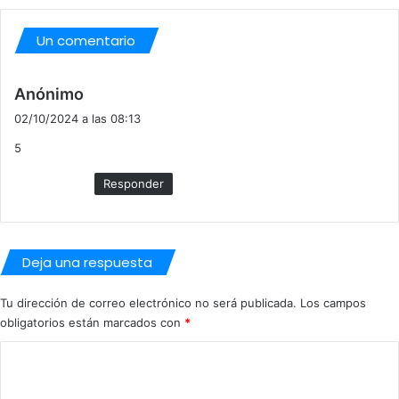
Un comentario
d
Anónimo
i
02/10/2024 a las 08:13
c
5
e
:
Responder
Deja una respuesta
Tu dirección de correo electrónico no será publicada.
Los campos
obligatorios están marcados con
*
C
o