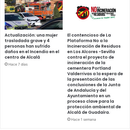
T
L
U
I
G
B
A
R
L
O
Actualización: una mujer
El contencioso de La
trasladada grave y 4
Plataforma No a la
personas han sufrido
Incineración de Residuos
daños en el Incendio en el
en Los Alcores -Sevilla
centro de Alcalá
contra el proyecto de
incineración de la
Hace 7 días
cementera Portland
Valderrivas a la espera de
la presentación de las
conclusiones de la Junta
de Andalucía y del
Ayuntamiento en un
proceso clave para la
protección ambiental de
Alcalá de Guadaíra.
Hace 1 semana