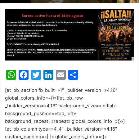
W
F
T
Li
E
C
h
a
w
n
m
o
[et_pb_section fb_built=»1″ _builder_version=»4.16″
at
c
itt
k
ai
m
global_colors_info=»{}»][et_pb_row
s
e
er
e
l
p
_builder_version=»4.16″ background_size=»initial»
A
b
dI
ar
background_position=»top_left»
background_repeat=»repeat» global_colors_info=»{}»]
p
o
n
tir
[et_pb_column type=»4_4″ _builder_version=»4.16″
p
o
custom_padding=»|||» global_colors_info=»{}»