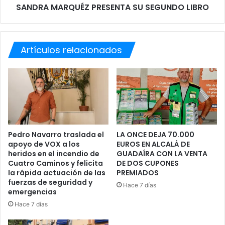
”
SANDRA MARQUÉZ PRESENTA SU SEGUNDO LIBRO
Q
A
U
L
É
I
Z
N
Artículos relacionados
P
T
R
E
E
R
S
N
E
A
N
C
T
I
A
O
S
Pedro Navarro traslada el
LA ONCE DEJA 70.000
N
apoyo de VOX a los
EUROS EN ALCALÁ DE
U
heridos en el incendio de
GUADAÍRA CON LA VENTA
A
S
Cuatro Caminos y felicita
DE DOS CUPONES
L
E
la rápida actuación de las
PREMIADOS
D
G
fuerzas de seguridad y
E
Hace 7 días
U
emergencias
P
N
Hace 7 días
O
D
R
O