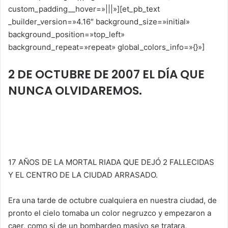
k
custom_padding__hover=»|||»][et_pb_text
_builder_version=»4.16″ background_size=»initial»
background_position=»top_left»
background_repeat=»repeat» global_colors_info=»{}»]
2
DE OCTUBRE DE 2007 EL DÍA QUE NUNCA OLVIDAREMOS.
2 DE OCTUBRE DE 2007 EL DÍA QUE
NUNCA OLVIDAREMOS.
17 AÑOS DE LA MORTAL RIADA QUE DEJÓ 2 FALLECIDAS
Y EL CENTRO DE LA CIUDAD ARRASADO.
Era una tarde de octubre cualquiera en nuestra ciudad, de
pronto el cielo tomaba un color negruzco y empezaron a
caer, como si de un bombardeo masivo se tratara,