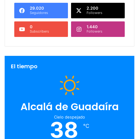
29.020
2.200
Seguidores
Followers
0
1.440
Subscribers
Followers
El tiempo
Alcalá de Guadaíra
Cielo despejado
38
℃