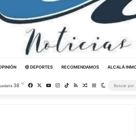
OPINIÓN
DEPORTES
RECOMENDAMOS
ALCALÁ INMO
℃
38
Facebook
X
YouTube
Instagram
TikTok
RSS
Noticia al azar
Barra lateral
Switch skin
uadaíra