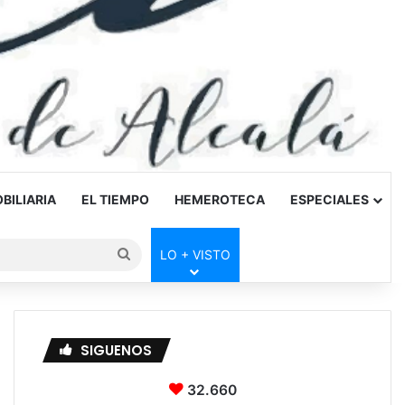
BILIARIA
EL TIEMPO
HEMEROTECA
ESPECIALES
Buscar
LO + VISTO
por
SIGUENOS
32.660