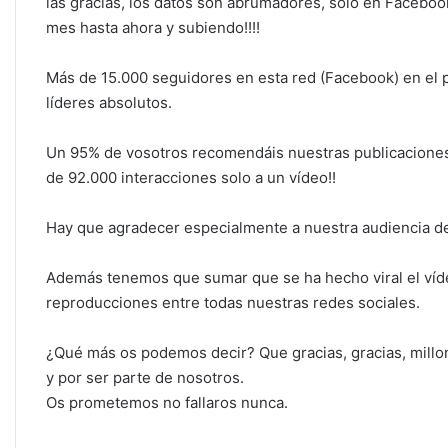
k
las gracias, los datos son abrumadores, solo en Faceboo
mes hasta ahora y subiendo!!!!
Más de 15.000 seguidores en esta red (Facebook) en el p
líderes absolutos.
Un 95% de vosotros recomendáis nuestras publicacione
de 92.000 interacciones solo a un vídeo!!
Hay que agradecer especialmente a nuestra audiencia de 
Además tenemos que sumar que se ha hecho viral el víde
reproducciones entre todas nuestras redes sociales.
¿Qué más os podemos decir? Que gracias, gracias, millon
y por ser parte de nosotros.
Os prometemos no fallaros nunca.