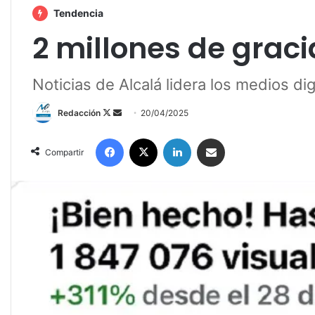
Tendencia
2 millones de graci
Noticias de Alcalá lidera los medios dig
Redacción
F
S
20/04/2025
o
e
Facebook
X
LinkedIn
Compartir por correo electrónico
l
n
Compartir
l
d
o
a
w
n
o
e
n
m
X
a
i
l