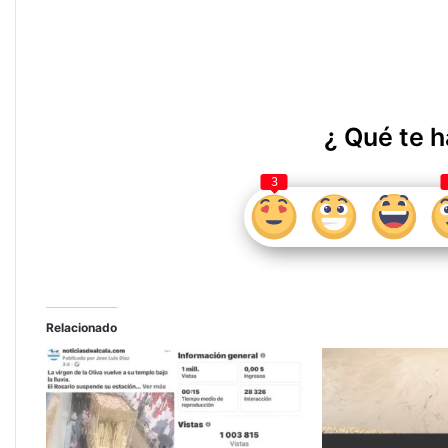
¿ Qué te h
3
Relacionado