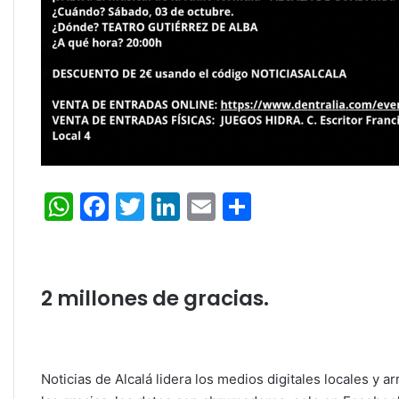
W
F
T
Li
E
C
h
a
w
n
m
o
at
c
itt
k
ai
m
s
e
er
e
l
p
2 millones de gracias.
A
b
dI
ar
p
o
n
tir
p
o
Noticias de Alcalá lidera los medios digitales locales 