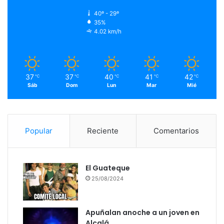
40º - 29º
35%
4.02 km/h
37
37
40
41
42
℃
℃
℃
℃
℃
Sáb
Dom
Lun
Mar
Mié
Popular
Reciente
Comentarios
El Guateque
25/08/2024
Apuñalan anoche a un joven en
Alcalá