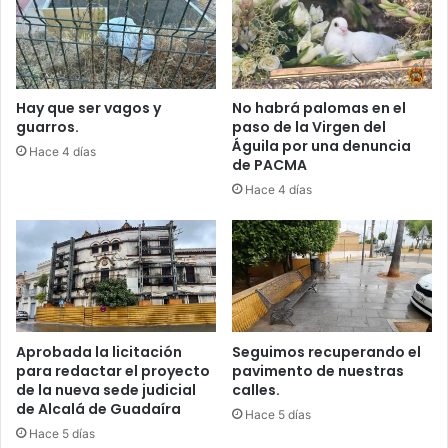
O
Ó
N
P
A
R
Hay que ser vagos y
No habrá palomas en el
guarros.
paso de la Virgen del
A
Águila por una denuncia
E
Hace 4 días
de PACMA
L
P
Hace 4 días
R
E
S
U
N
T
O
Aprobada la licitación
Seguimos recuperando el
A
para redactar el proyecto
pavimento de nuestras
S
de la nueva sede judicial
calles.
E
de Alcalá de Guadaíra
Hace 5 días
S
Hace 5 días
I