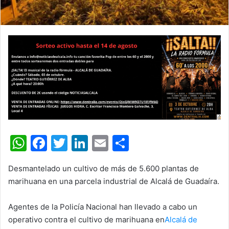
W
F
T
Li
E
C
h
a
w
n
m
o
Desmantelado un cultivo de más de 5.600 plantas de
at
c
itt
k
ai
m
marihuana en una parcela industrial de Alcalá de Guadaíra.
s
e
er
e
l
p
A
b
dI
ar
Agentes de la Policía Nacional han llevado a cabo un
operativo contra el cultivo de marihuana en
p
o
n
tir
Alcalá de