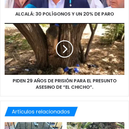
3
0
ALCALÁ: 30 POLÍGONOS Y UN 20% DE PARO
P
O
L
P
Í
I
G
D
O
E
N
N
O
2
S
9
Y
A
U
Ñ
PIDEN 29 AÑOS DE PRISIÓN PARA EL PRESUNTO
N
O
2
ASESINO DE “EL CHICHO”.
S
0
D
%
E
D
P
E
Artículos relacionados
R
P
I
A
S
R
I