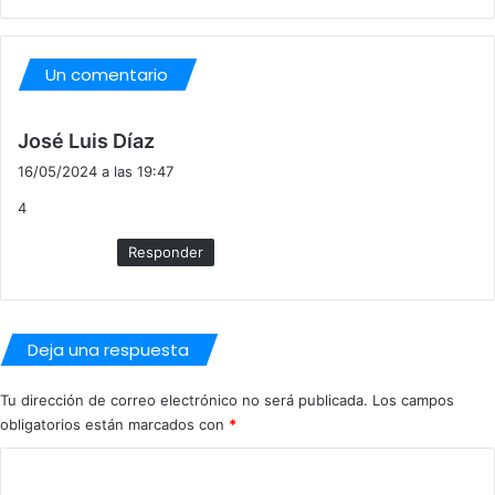
N
O
D
Un comentario
E
“
E
d
José Luis Díaz
L
i
16/05/2024 a las 19:47
C
c
H
4
e
I
:
C
Responder
H
O
”
.
Deja una respuesta
Tu dirección de correo electrónico no será publicada.
Los campos
obligatorios están marcados con
*
C