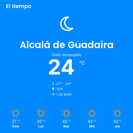
El tiempo
Alcalá de Guadaíra
Cielo despejado
24
℃
37º - 24º
70%
1.34 km/h
37
36
40
42
42
℃
℃
℃
℃
℃
Dom
Lun
Mar
Mié
Jue