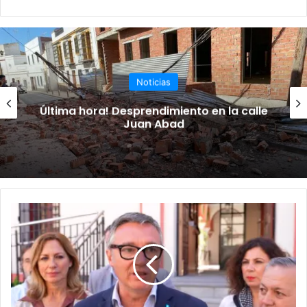
o
ce
uT
tag
we
bo
ub
ra
b
ok
e
m
Noticias
Última hora! Desprendimiento en la calle
Juan Abad
A
L
C
A
L
Á
: