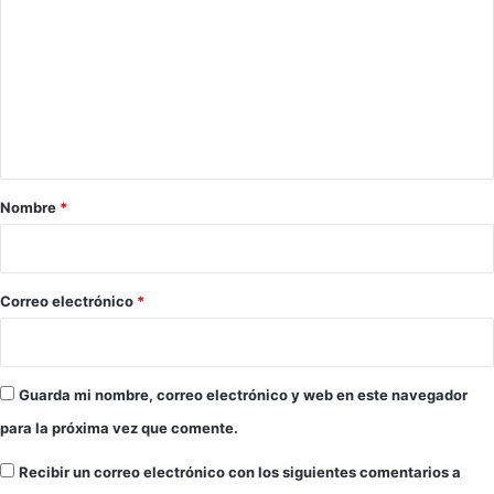
o
m
e
n
t
a
r
Nombre
*
i
o
*
Correo electrónico
*
Guarda mi nombre, correo electrónico y web en este navegador
para la próxima vez que comente.
Recibir un correo electrónico con los siguientes comentarios a