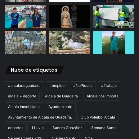
Nube de etiquetas
#alcaladeguadaira
#empleo
#NoPiques
#Trabajo
alcala + deporte
Alcala de Guadaira
Alcala nos importa
Alcalá Inmobiliaria
Ayuntamiento
Ayuntamiento de Alcalá de Guadaíra.
Club Voleibol Alcalá
deportes
LLuvia
Sandra González
Semana Santa
Semana Santa 2025
Viernes Santo
VOX