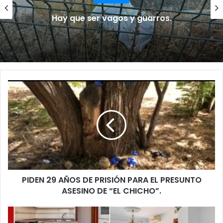
Hay que ser vagos y guarros.
P
I
D
E
N
2
9
A
Ñ
PIDEN 29 AÑOS DE PRISIÓN PARA EL PRESUNTO
O
ASESINO DE “EL CHICHO”.
S
D
E
T
P
U