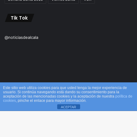
Tik Tok
@noticiasdealcala
Este sitio web utiliza cookies para que usted tenga la mejor experiencia de
usuario. Si continúa navegando está dando su consentimiento para la
aceptación de las mencionadas cookies y la aceptación de nuestra
política de
© Copyright 2026, Todos los derechos reservados M&M |
cookies
, pinche el enlace para mayor información.
ACEPTAR
Alcalá
Facebook
X
WhatsApp
Telegram
Viber
Inicio
Acerca de
Equipo
¡Comprar ahora!
B
Facebook
X
YouTube
Instagram
TikTok
RSS