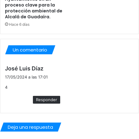
proceso clave para la
protección ambiental de
Alcalá de Guadaíra.
Hace 6 días
Un comentario
d
José Luis Díaz
i
17/05/2024 a las 17:01
c
4
e
:
Responder
Deja una respuesta