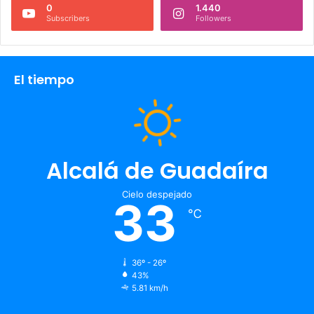
0
1.440
Subscribers
Followers
El tiempo
Alcalá de Guadaíra
Cielo despejado
33
℃
36º - 26º
43%
5.81 km/h