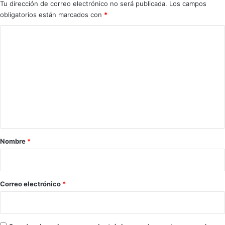
Tu dirección de correo electrónico no será publicada.
Los campos
obligatorios están marcados con
*
C
o
m
e
n
t
a
r
Nombre
*
i
o
*
Correo electrónico
*