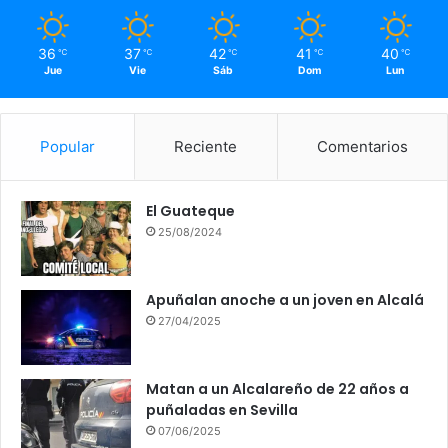
36
37
42
41
40
℃
℃
℃
℃
℃
Jue
Vie
Sáb
Dom
Lun
Popular
Reciente
Comentarios
El Guateque
25/08/2024
Apuñalan anoche a un joven en Alcalá
27/04/2025
Matan a un Alcalareño de 22 años a
puñaladas en Sevilla
07/06/2025