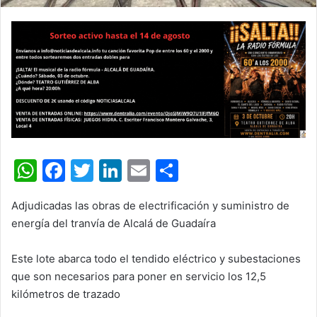
W
F
T
Li
E
C
h
a
w
n
m
o
Adjudicadas las obras de electrificación y suministro de
at
c
itt
k
ai
m
energía del tranvía de Alcalá de Guadaíra
s
e
er
e
l
p
A
b
dI
ar
Este lote abarca todo el tendido eléctrico y subestaciones
que son necesarios para poner en servicio los 12,5
p
o
n
tir
kilómetros de trazado
p
o