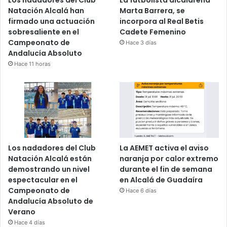
Los nadadores del Club
La futbolista alcalareña
Natación Alcalá han
Marta Barrera, se
firmado una actuación
incorpora al Real Betis
sobresaliente en el
Cadete Femenino
Campeonato de
Hace 3 días
Andalucía Absoluto
Hace 11 horas
Los nadadores del Club
La AEMET activa el aviso
Natación Alcalá están
naranja por calor extremo
demostrando un nivel
durante el fin de semana
espectacular en el
en Alcalá de Guadaíra
Campeonato de
Hace 6 días
Andalucía Absoluto de
Verano
Hace 4 días