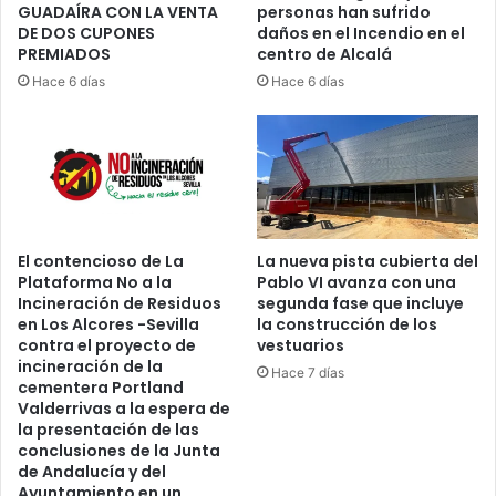
GUADAÍRA CON LA VENTA
personas han sufrido
S
O
DE DOS CUPONES
daños en el Incendio en el
E
9
PREMIADOS
centro de Alcalá
S
0
I
Hace 6 días
Hace 6 días
.
N
0
O
0
D
0
E
E
“
U
E
R
L
O
El contencioso de La
La nueva pista cubierta del
C
S
Plataforma No a la
Pablo VI avanza con una
H
Incineración de Residuos
segunda fase que incluye
I
en Los Alcores -Sevilla
la construcción de los
C
contra el proyecto de
vestuarios
H
incineración de la
Hace 7 días
O
cementera Portland
Valderrivas a la espera de
”
la presentación de las
.
conclusiones de la Junta
de Andalucía y del
Ayuntamiento en un