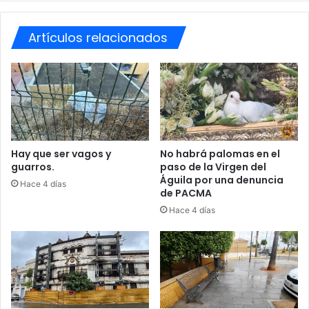
r
i
e
a
Artículos relacionados
s
s
i
p
d
e
u
s
o
c
s
a
e
n
n
d
N
o
Hay que ser vagos y
No habrá palomas en el
guarros.
paso de la Virgen del
a
e
Águila por una denuncia
v
n
Hace 4 días
de PACMA
i
e
d
l
Hace 4 días
a
r
d
í
o
G
u
a