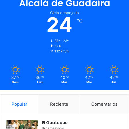
Alcalá de Guadaíra
Cielo despejado
24
℃
37º - 23º
67%
1.12 km/h
37
36
40
42
42
℃
℃
℃
℃
℃
Dom
Lun
Mar
Mié
Jue
Popular
Reciente
Comentarios
El Guateque
25/08/2024