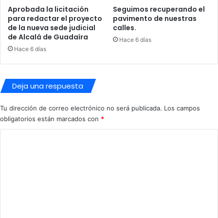
d
Aprobada la licitación
Seguimos recuperando el
a
para redactar el proyecto
pavimento de nuestras
í
de la nueva sede judicial
calles.
r
de Alcalá de Guadaíra
Hace 6 días
a
Hace 6 días
Deja una respuesta
Tu dirección de correo electrónico no será publicada.
Los campos
obligatorios están marcados con
*
C
o
m
e
n
t