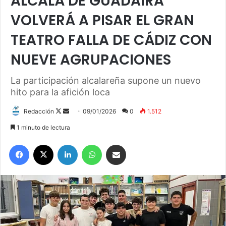
ALCALÁ DE GUADAÍRA
VOLVERÁ A PISAR EL GRAN
TEATRO FALLA DE CÁDIZ CON
NUEVE AGRUPACIONES
La participación alcalareña supone un nuevo
hito para la afición loca
Redacción
F
S
09/01/2026
0
1.512
o
e
1 minuto de lectura
l
n
Facebook
X
LinkedIn
WhatsApp
Compartir por correo electrónico
l
d
o
a
w
n
o
e
n
m
X
a
i