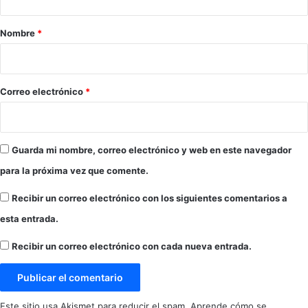
a
r
Nombre
*
i
o
*
Correo electrónico
*
Guarda mi nombre, correo electrónico y web en este navegador
para la próxima vez que comente.
Recibir un correo electrónico con los siguientes comentarios a
esta entrada.
Recibir un correo electrónico con cada nueva entrada.
Este sitio usa Akismet para reducir el spam.
Aprende cómo se