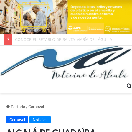
VOX denuncia el “maquillaje publicitario” del PSOE con la vivienda protegida en Alcalá de Guadaíra
Menú
Portada
/
Carnaval
Carnaval
Noticias