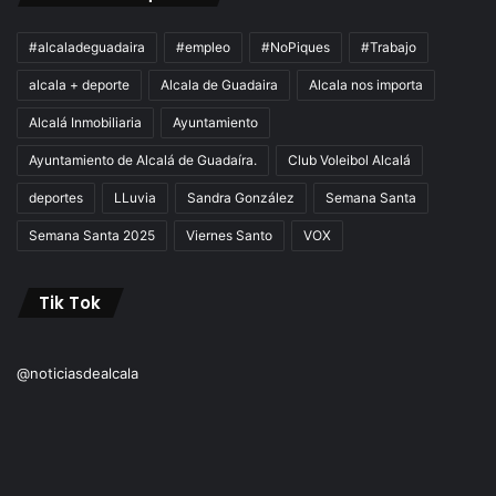
#alcaladeguadaira
#empleo
#NoPiques
#Trabajo
alcala + deporte
Alcala de Guadaira
Alcala nos importa
Alcalá Inmobiliaria
Ayuntamiento
Ayuntamiento de Alcalá de Guadaíra.
Club Voleibol Alcalá
deportes
LLuvia
Sandra González
Semana Santa
Semana Santa 2025
Viernes Santo
VOX
Tik Tok
@noticiasdealcala