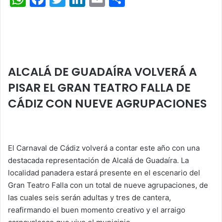
h
a
w
n
m
o
at
c
itt
k
ai
m
s
e
er
e
l
p
A
b
dI
ar
ALCALÁ DE GUADAÍRA VOLVERÁ A
p
o
n
tir
PISAR EL GRAN TEATRO FALLA DE
p
o
CÁDIZ CON NUEVE AGRUPACIONES
k
El Carnaval de Cádiz volverá a contar este año con una
destacada representación de Alcalá de Guadaíra. La
localidad panadera estará presente en el escenario del
Gran Teatro Falla con un total de nueve agrupaciones, de
las cuales seis serán adultas y tres de cantera,
reafirmando el buen momento creativo y el arraigo