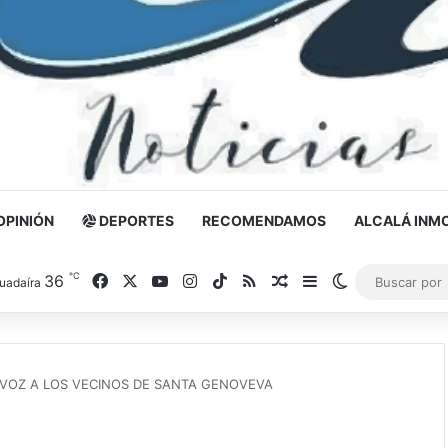
OPINIÓN
DEPORTES
RECOMENDAMOS
ALCALÁ INMO
℃
36
Facebook
X
YouTube
Instagram
TikTok
RSS
Noticia al azar
Barra lateral
Switch skin
uadaíra
VOZ A LOS VECINOS DE SANTA GENOVEVA