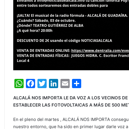
W
F
T
Li
E
C
h
a
w
n
m
o
ALCALÁ NOS IMPORTA LE DA VOZ A LOS VECINOS DE
at
c
itt
k
ai
m
ESTABLECER LAS FOTOVOLTAICAS A MÁS DE 500 ME
s
e
er
e
l
p
A
b
dI
ar
En el pleno del martes , ALCALÁ NOS IMPORTA conseguía
nuestro entorno, que ha sido en primer lugar darle voz 