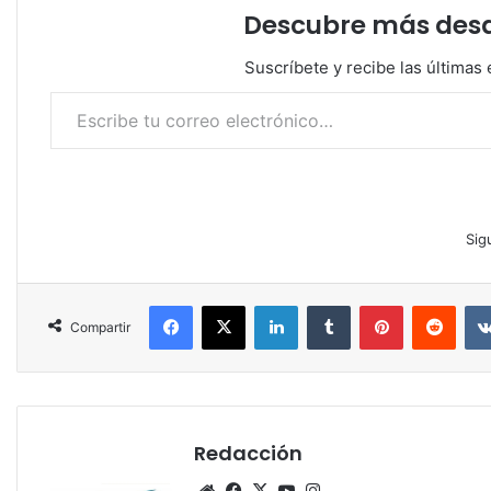
Descubre más desde
Suscríbete y recibe las últimas 
Escribe tu correo electrónico…
Sig
Facebook
X
LinkedIn
Tumblr
Pinterest
Reddit
Compartir
Redacción
Siti
Fa
X
Yo
Ins