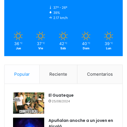
37º - 26º
39%
2.17 km/h
36
37
42
40
39
℃
℃
℃
℃
℃
Jue
Vie
Sáb
Dom
Lun
Popular
Reciente
Comentarios
El Guateque
25/08/2024
Apuñalan anoche a un joven en
Alcalá