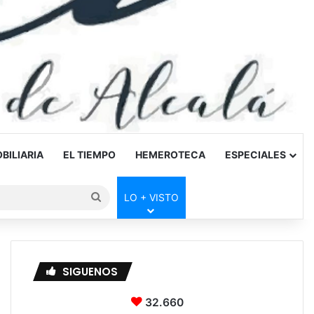
BILIARIA
EL TIEMPO
HEMEROTECA
ESPECIALES
Buscar
LO + VISTO
por
SIGUENOS
32.660