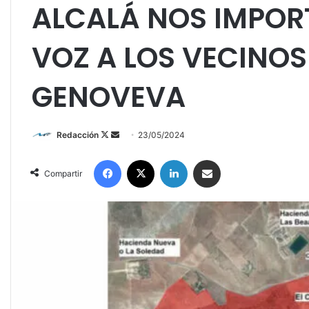
ALCALÁ NOS IMPOR
VOZ A LOS VECINOS
GENOVEVA
Redacción
F
S
23/05/2024
o
e
Facebook
X
LinkedIn
Compartir por correo electrónico
l
n
Compartir
l
d
o
a
w
n
o
e
n
m
X
a
i
l