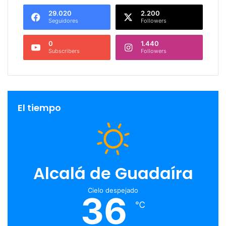
29.020
2.200
Seguidores
Followers
0
1.440
Subscribers
Followers
El tiempo
Alcalá de Guadaíra
Cielo despejado
36
℃