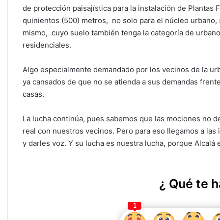
p
o
n
tir
de protección paisajística para la instalación de Plantas
p
o
quinientos (500) metros,
no solo para el núcleo urbano,
k
mismo,
cuyo suelo también
tenga la categoría de urbano
residenciales.
Algo especialmente demandado por los vecinos de la urb
ya cansados de que no se atienda a sus demandas frente a
casas.
La lucha continúa, pues sabemos que las mociones no d
real con nuestros vecinos. Pero para eso llegamos a las in
y darles voz. Y su lucha es nuestra lucha, porque Alcalá 
¿ Qué te h
1