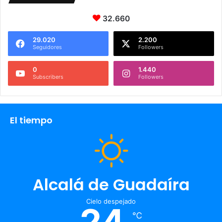
32.660
29.020
2.200
Seguidores
Followers
0
1.440
Subscribers
Followers
El tiempo
Alcalá de Guadaíra
Cielo despejado
24
℃