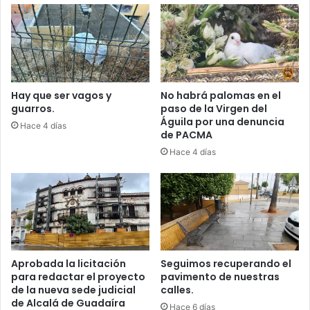
e
D
n
E
L
P
a
O
V
R
e
T
l
I
Hay que ser vagos y
No habrá palomas en el
a
guarros.
paso de la Virgen del
V
Águila por una denuncia
d
A
Hace 4 días
de PACMA
a
S
d
d
Hace 4 días
e
e
l
l
A
a
ñ
d
o
e
V
l
I
e
Aprobada la licitación
Seguimos recuperando el
g
para redactar el proyecto
pavimento de nuestras
a
de la nueva sede judicial
calles.
c
de Alcalá de Guadaíra
Hace 6 días