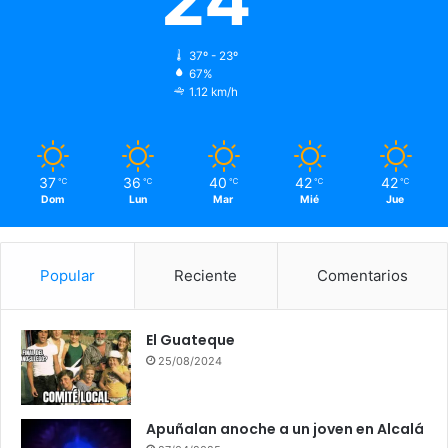
37º - 23º
67%
1.12 km/h
37
36
40
42
42
℃
℃
℃
℃
℃
Dom
Lun
Mar
Mié
Jue
Popular
Reciente
Comentarios
El Guateque
25/08/2024
Apuñalan anoche a un joven en Alcalá