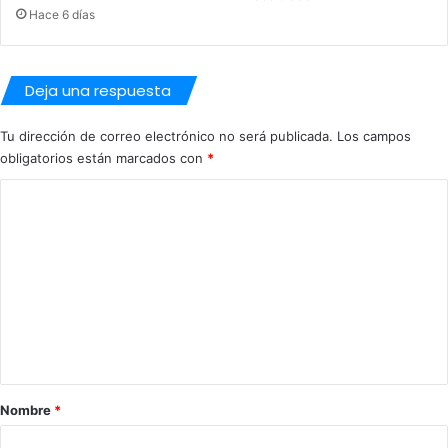
i
Hace 6 días
ó
n
d
e
Deja una respuesta
D
e
Tu dirección de correo electrónico no será publicada.
Los campos
p
obligatorios están marcados con
*
o
r
C
t
o
e
s
m
e
n
t
a
r
Nombre
*
i