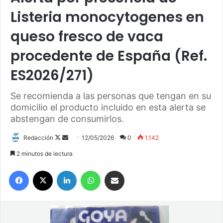
Listeria monocytogenes en
queso fresco de vaca
procedente de España (Ref.
ES2026/271)
Se recomienda a las personas que tengan en su
domicilio el producto incluido en esta alerta se
abstengan de consumirlos.
Redacción
F
S
12/05/2026
0
1.142
o
e
2 minutos de lectura
l
n
Facebook
X
LinkedIn
WhatsApp
Compartir por correo electrónico
l
d
o
a
w
n
o
e
n
m