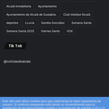
Alcalá Inmobiliaria
Ayuntamiento
Ayuntamiento de Alcalá de Guadaíra.
Club Voleibol Alcalá
deportes
LLuvia
Sandra González
Semana Santa
Semana Santa 2025
Viernes Santo
VOX
Tik Tok
@noticiasdealcala
Este sitio web utiliza cookies para que usted tenga la mejor experiencia de
usuario. Si continúa navegando está dando su consentimiento para la
aceptación de las mencionadas cookies y la aceptación de nuestra
política de