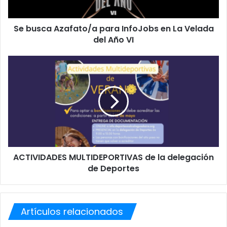
A
z
Se busca Azafato/a para InfoJobs en La Velada
a
del Año VI
f
a
t
A
o
C
/
T
a
I
p
V
a
I
r
D
a
A
I
D
n
ACTIVIDADES MULTIDEPORTIVAS de la delegación
E
f
de Deportes
S
o
M
J
U
o
L
b
Artículos relacionados
T
s
I