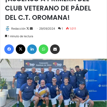
CLUB VETERANO DE PÁDEL
DEL C.T. OROMANA!
Redacción
F
S
29/09/2024
1
1.011
o
e
1 minuto de lectura
l
n
Facebook
X
LinkedIn
WhatsApp
Compartir por correo electrónico
l
d
o
a
w
n
o
e
n
m
X
a
i
l