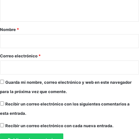
t
a
r
Nombre
*
i
o
*
Correo electrónico
*
Guarda mi nombre, correo electrónico y web en este navegador
para la próxima vez que comente.
Recibir un correo electrónico con los siguientes comentarios a
esta entrada.
Recibir un correo electrónico con cada nueva entrada.