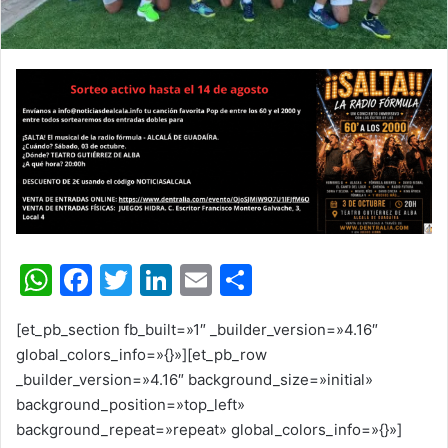
W
F
T
Li
E
C
h
a
w
n
m
o
[et_pb_section fb_built=»1″ _builder_version=»4.16″
at
c
itt
k
ai
m
global_colors_info=»{}»][et_pb_row
s
e
er
e
l
p
_builder_version=»4.16″ background_size=»initial»
A
b
dI
ar
background_position=»top_left»
background_repeat=»repeat» global_colors_info=»{}»]
p
o
n
tir