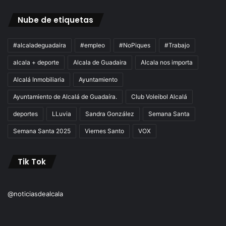
Nube de etiquetas
#alcaladeguadaira
#empleo
#NoPiques
#Trabajo
alcala + deporte
Alcala de Guadaira
Alcala nos importa
Alcalá Inmobiliaria
Ayuntamiento
Ayuntamiento de Alcalá de Guadaíra.
Club Voleibol Alcalá
deportes
LLuvia
Sandra González
Semana Santa
Semana Santa 2025
Viernes Santo
VOX
Tik Tok
@noticiasdealcala