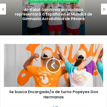
Al-Kalat Gimnasia acrobática
representará a España en el Mundial de
Gimnasia Acrobática de Pésaro
S
e
b
u
s
c
a
E
n
Se busca Encargado/a de turno Popeyes Dos
c
Hermanas
a
r
g