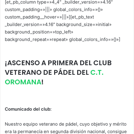
[et_pb_column type=»4_4″ _builder_version=»4.16″
p
o
custom_padding=»|||» global_colors_info=»{}»
k
custom_padding__hover=»|||»][et_pb_text
_builder_version=»4.16″ background_size=»initial»
background_position=»top_left»
background_repeat=»repeat» global_colors_info=»{}»]
¡ASCENSO A PRIMERA DEL CLUB VETERANO DE PÁDEL
DEL C.T. OROMANA!
¡ASCENSO A PRIMERA DEL CLUB
VETERANO DE PÁDEL DEL
C.T.
OROMANA
!
Comunicado del club:
Nuestro equipo veterano de pádel, cuyo objetivo y mérito
era la permanecía en segunda división nacional, consigue