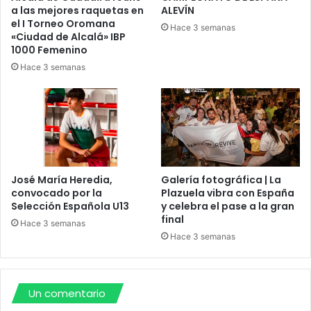
s
a las mejores raquetas en
ALEVÍN
a
el I Torneo Oromana
H
a
Hace 3 semanas
«Ciudad de Alcalá» IBP
e
y
1000 Femenino
r
u
m
Hace 3 semanas
d
a
a
n
n
a
t
s
e
d
e
c
José María Heredia,
Galería fotográfica | La
o
convocado por la
Plazuela vibra con España
c
Selección Española U13
y celebra el pase a la gran
i
final
Hace 3 semanas
n
Hace 3 semanas
a
Un comentario