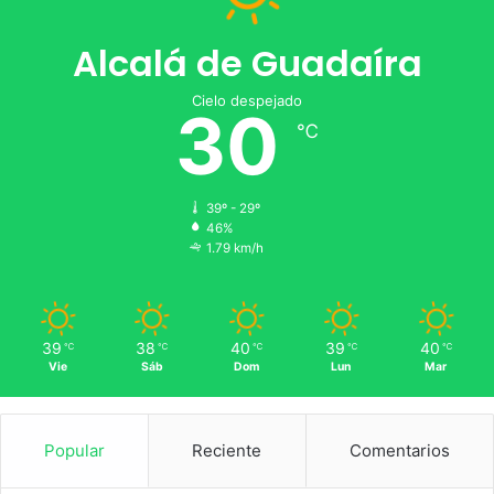
Alcalá de Guadaíra
Cielo despejado
30
℃
39º - 29º
46%
1.79 km/h
39
38
40
39
40
℃
℃
℃
℃
℃
Vie
Sáb
Dom
Lun
Mar
Popular
Reciente
Comentarios