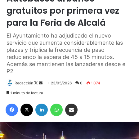
gratuitos por primera vez
para la Feria de Alcalá
El Ayuntamiento ha adjudicado el nuevo
servicio que aumenta considerablemente las
plazas y triplica la frecuencia de paso
reduciendo la espera de 45 a 15 minutos.
Además se mantienen las lanzaderas desde el
P2
Redacción
F
S
23/05/2026
0
1.074
o
e
1 minuto de lectura
l
n
Facebook
X
LinkedIn
WhatsApp
Compartir por correo electrónico
l
d
o
a
w
n
o
e
n
m