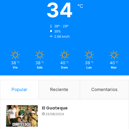
34
℃
38º - 29º
39%
2.68 km/h
38
38
40
39
40
℃
℃
℃
℃
℃
Vie
Sáb
Dom
Lun
Mar
Popular
Reciente
Comentarios
El Guateque
25/08/2024