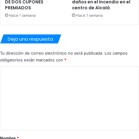
r
DE DOS CUPONES
daños en el Incendio en el
i
l
PREMIADOS
centro de Alcalá
p
o
Hace 1 semana
Hace 1 semana
u
s
t
b
a
a
Deja una respuesta
c
r
i
r
ó
i
Tu dirección de correo electrónico no será publicada.
Los campos
n
o
obligatorios están marcados con
*
d
s
C
e
d
S
e
o
e
A
m
v
l
i
c
e
l
a
n
l
l
a
t
á
2
a
0
r
2
Nombre
*