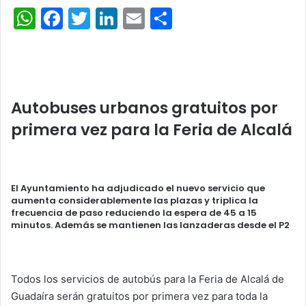
W
F
T
Li
E
C
h
a
w
n
m
o
at
c
itt
k
ai
m
s
e
er
e
l
p
A
b
dI
ar
Autobuses urbanos gratuitos por
p
o
n
tir
primera vez para la Feria de Alcalá
p
o
k
El Ayuntamiento ha adjudicado el nuevo servicio que
aumenta considerablemente las plazas y triplica la
frecuencia de paso reduciendo la espera de 45 a 15
minutos. Además se mantienen las lanzaderas desde el P2
Todos los servicios de autobús para la Feria de Alcalá de
Guadaíra serán gratuitos por primera vez para toda la