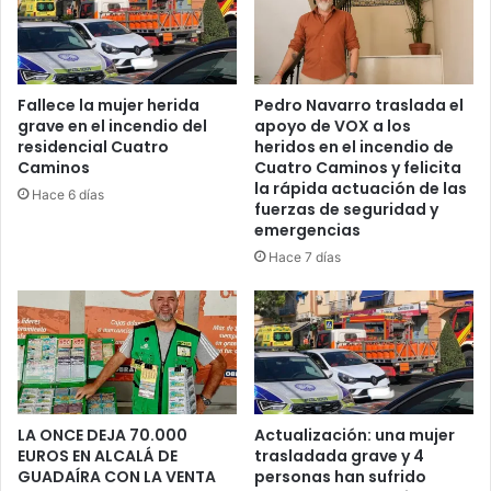
t
r
o
o
P
s
r
q
o
u
Fallece la mujer herida
Pedro Navarro traslada el
v
grave en el incendio del
apoyo de VOX a los
e
residencial Cuatro
heridos en el incendio de
i
i
Caminos
Cuatro Caminos y felicita
n
b
la rápida actuación de las
c
a
Hace 6 días
fuerzas de seguridad y
i
n
emergencias
a
p
Hace 7 días
l
a
d
r
e
a
A
a
j
r
e
r
d
e
r
g
LA ONCE DEJA 70.000
Actualización: una mujer
e
l
EUROS EN ALCALÁ DE
trasladada grave y 4
z
a
GUADAÍRA CON LA VENTA
personas han sufrido
D