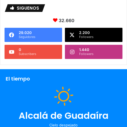
SIGUENOS
32.660
29.020
2.200
Seguidores
Followers
0
1.440
Subscribers
Followers
El tiempo
Alcalá de Guadaíra
Cielo despejado