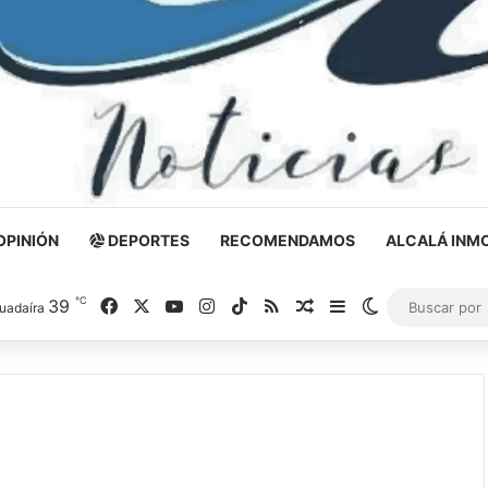
OPINIÓN
DEPORTES
RECOMENDAMOS
ALCALÁ INMO
℃
39
Facebook
X
YouTube
Instagram
TikTok
RSS
Noticia al azar
Barra lateral
Switch skin
uadaíra