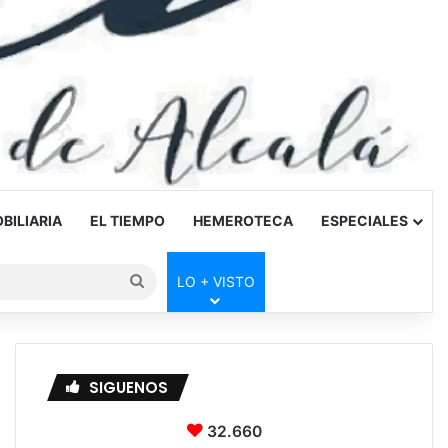
BILIARIA
EL TIEMPO
HEMEROTECA
ESPECIALES
Buscar
LO + VISTO
por
SIGUENOS
32.660