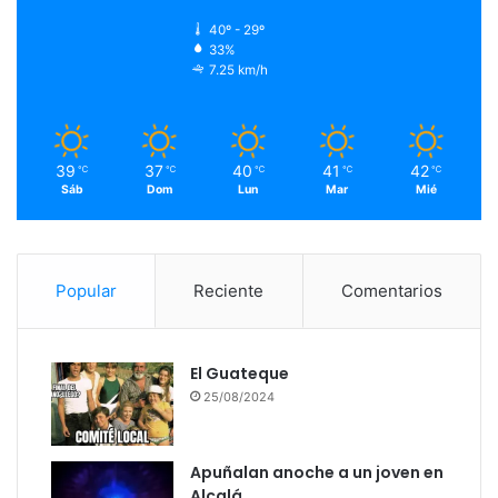
40º - 29º
33%
7.25 km/h
39
37
40
41
42
℃
℃
℃
℃
℃
Sáb
Dom
Lun
Mar
Mié
Popular
Reciente
Comentarios
El Guateque
25/08/2024
Apuñalan anoche a un joven en
Alcalá