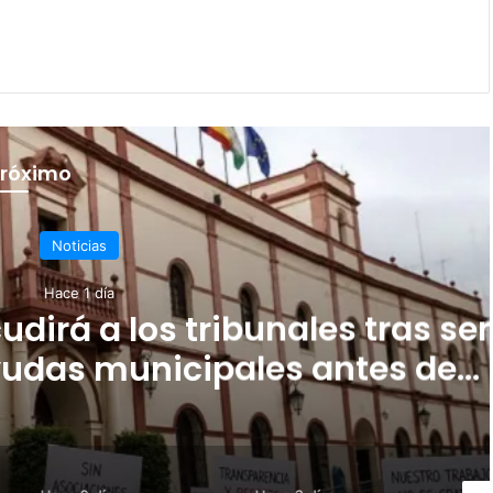
próximo
icias
 1 día
 a los tribunales tras ser
s municipales antes de
us alegaciones