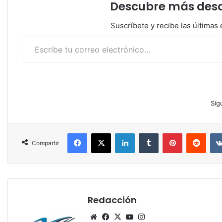
Descubre más desde
Suscríbete y recibe las últimas 
Escribe tu correo electrónico…
Sig
Facebook
X
LinkedIn
Tumblr
Pinterest
Reddit
Compartir
Redacción
Siti
Fa
X
Yo
Ins