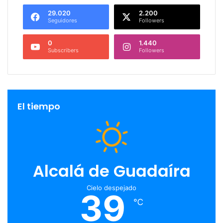
29.020
2.200
Seguidores
Followers
0
1.440
Subscribers
Followers
El tiempo
Alcalá de Guadaíra
Cielo despejado
39
℃