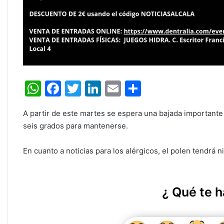
W
F
T
Li
E
C
h
a
w
n
m
o
A partir de este martes se espera una bajada importante 
at
c
itt
k
ai
m
seis grados para mantenerse.
s
e
er
e
l
p
A
b
dI
ar
En cuanto a noticias para los alérgicos, el polen tendrá n
p
o
n
tir
p
o
¿ Qué te h
k