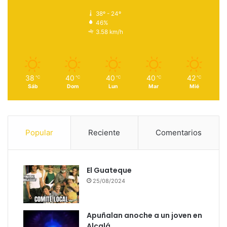
38º - 24º
46%
3.58 km/h
38
40
40
40
42
℃
℃
℃
℃
℃
Sáb
Dom
Lun
Mar
Mié
Popular
Reciente
Comentarios
El Guateque
25/08/2024
Apuñalan anoche a un joven en
Alcalá