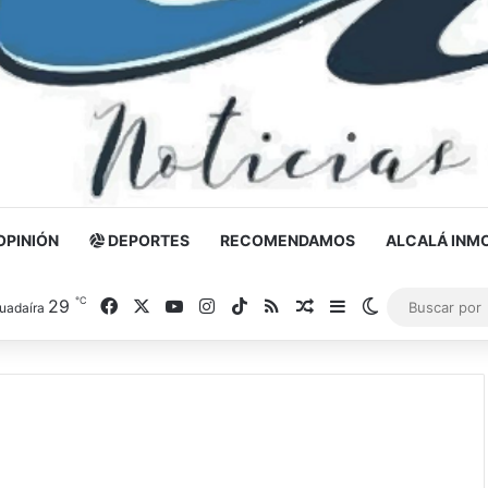
OPINIÓN
DEPORTES
RECOMENDAMOS
ALCALÁ INMO
℃
29
Facebook
X
YouTube
Instagram
TikTok
RSS
Noticia al azar
Barra lateral
Switch skin
uadaíra