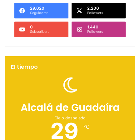
29.020
2.200
Seguidores
Followers
0
1.440
Subscribers
Followers
El tiempo
Alcalá de Guadaíra
Cielo despejado
29
℃