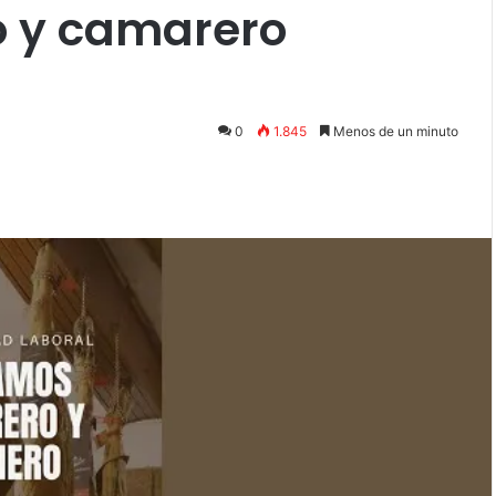
 y camarero
0
1.845
Menos de un minuto