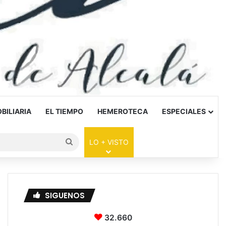
BILIARIA
EL TIEMPO
HEMEROTECA
ESPECIALES
Buscar
LO + VISTO
por
SIGUENOS
32.660