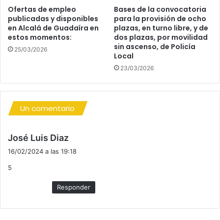
J
Ofertas de empleo
Bases de la convocatoria
A
publicadas y disponibles
para la provisión de ocho
en Alcalá de Guadaíra en
plazas, en turno libre, y de
estos momentos:
dos plazas, por movilidad
sin ascenso, de Policía
25/03/2026
Local
23/03/2026
Un comentario
d
José Luis Diaz
i
16/02/2024 a las 19:18
c
5
e
:
Responder