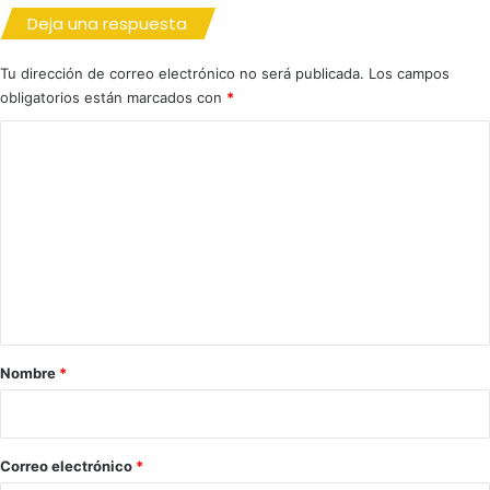
Deja una respuesta
Tu dirección de correo electrónico no será publicada.
Los campos
obligatorios están marcados con
*
C
o
m
e
n
t
a
r
Nombre
*
i
o
*
Correo electrónico
*