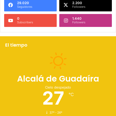
29.020
2.200
Seguidores
Followers
0
1.440
Subscribers
Followers
El tiempo
Alcalá de Guadaíra
Cielo despejado
27
℃
37º - 26º