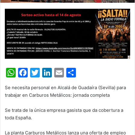
W
F
T
Li
E
C
h
a
w
n
m
o
Se necesita personal en Alcalá de Guadaíra (Sevilla) para
at
c
itt
k
ai
m
trabajar en Carburos Metálicos: jornada completa
s
e
er
e
l
p
A
b
dI
ar
Se trata de la única empresa gasista que da cobertura a
toda España.
p
o
n
tir
p
o
La planta Carburos Metálicos lanza una oferta de empleo