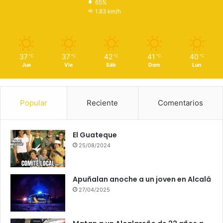
65%
1.83 km/h
37
37
42
41
40
℃
℃
℃
℃
℃
Jue
Vie
Sáb
Dom
Lun
Popular
Reciente
Comentarios
El Guateque
25/08/2024
Apuñalan anoche a un joven en Alcalá
27/04/2025