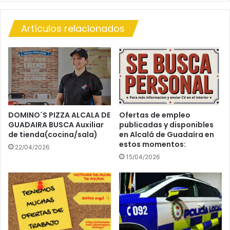
E
I
L
N
E
Artículos relacionados
T
A
E
N
N
E
T
S
A
T
R
E
Q
S
U
Á
E
DOMINO´S PIZZA ALCALA DE
Ofertas de empleo
B
GUADAIRA BUSCA Auxiliar
publicadas y disponibles
M
de tienda(cocina/sala)
en Alcalá de Guadaíra en
A
A
estos momentos:
D
R
22/04/2026
O
A
15/04/2026
.
S
U
P
A
R
E