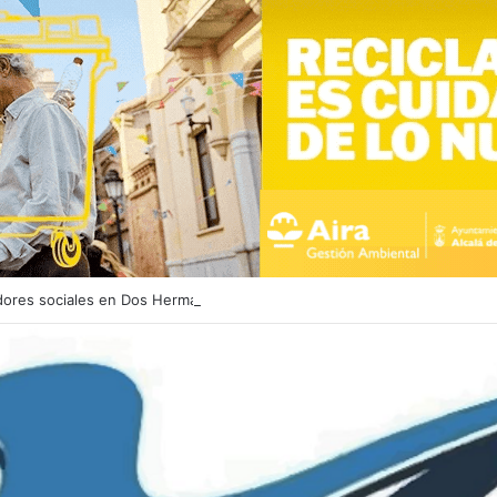
dores sociales en Dos Hermanas y Alcalá de Guadaíra