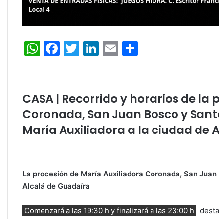
W
F
T
Li
E
C
h
a
w
n
m
o
at
c
itt
k
ai
m
s
e
er
e
l
p
CASA | Recorrido y horarios de la 
A
b
dI
ar
Coronada, San Juan Bosco y Sant
p
o
n
tir
María Auxiliadora a la ciudad de A
p
o
k
La procesión de María Auxiliadora Coronada, San Juan 
Alcalá de Guadaíra
Comenzará a las 19:30 h y finalizará a las 23:00 h
, dest