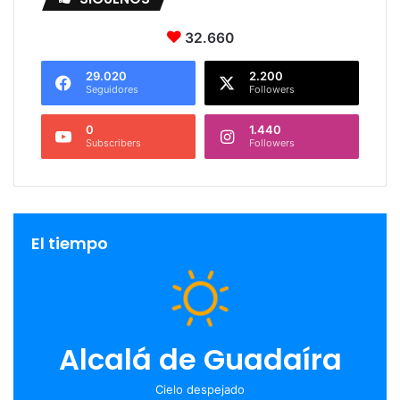
32.660
29.020
2.200
Seguidores
Followers
0
1.440
Subscribers
Followers
El tiempo
Alcalá de Guadaíra
Cielo despejado