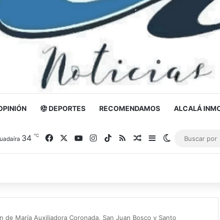
OPINIÓN
DEPORTES
RECOMENDAMOS
ALCALÁ INMO
℃
34
Facebook
X
YouTube
Instagram
TikTok
RSS
Noticia al azar
Barra lateral
Switch skin
uadaíra
ón de María Auxiliadora Coronada, San Juan Bosco y Santo