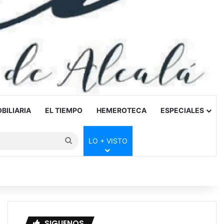
BILIARIA
EL TIEMPO
HEMEROTECA
ESPECIALES
Buscar
LO + VISTO
por
SIGUENOS