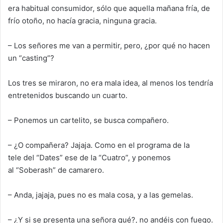
era
habitual consumidor, sólo que aquella mañana fría
,
de
frío o
toño, no ha
cía gracia, ninguna gracia.
– Los señores me van a permitir, pero, ¿por qué no hacen
un
“
casting
”
?
Los tres se miraron, no era mala idea, al menos los tendría
entretenidos buscando un cuarto.
– Ponemos un cartelito, se busca compañero.
–
¿O compañera?
J
ajaja. Como en el programa de la
tele
del “D
ates
”
ese
de la “Cuatro”
, y ponemos
al
“
Soberas
h”
de camarero.
– And
a, jajaja, pues no es mala cosa, y a las gemelas.
– ¿Y si se presenta una señora qué?
, no
andéis
con fuego.