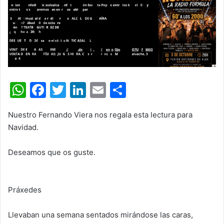
W
F
T
Li
E
C
h
a
w
n
m
o
Nuestro Fernando Viera nos regala esta lectura para
at
c
itt
k
ai
m
Navidad.
s
e
er
e
l
p
A
b
dI
ar
Deseamos que os guste.
p
o
n
tir
p
o
Prá
xedes
k
Llevaban una semana
sentados mirándose las caras,