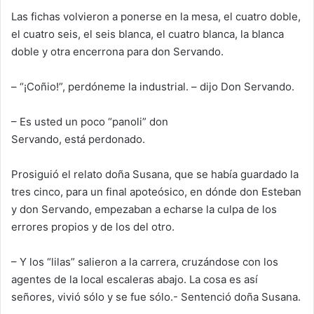
La
s
fichas volvieron a ponerse en la mesa, el cuatro doble,
el cuatro seis, el seis blanca, el cuatro blanca, la blanca
doble y otra encerrona para don Servando.
– “¡Coñio!”, perdóneme la industrial. – dijo Don Servando.
– Es usted un poco “panoli” don
Servando,
está
perdonado.
Prosiguió el relato doña Susana, que se había guardado la
tres cinco,
para un final apoteósico, en dónde don Esteban
y don Servando, empezaban a echarse la culpa de los
errores propios y de los del otro.
–
Y
los “lilas”
salieron a la carrera, cruzándose con los
agentes
de la local
escaleras abajo.
La cosa es así
se
ñores, vivió sólo y se fue sólo.- Sentenció doña Susana.