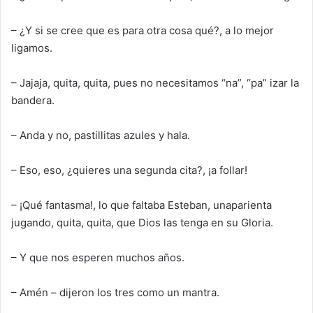
– ¿Y si se cree que es para otra cosa qué?
, a lo mejor
ligamos.
– J
ajaja, quita, quita, pues no necesitamos “na”, “pa” izar la
bandera.
– Anda y no, pastillitas azules y hala.
– Eso, eso, ¿quieres una segunda cita?, ¡a follar!
– ¡Qué fantasma!
, lo que faltaba
Esteban, una
parienta
jugando, quita, quita, que Dios la
s
tenga en su Gloria.
– Y que nos
espere
n
muchos años
.
– Amén – dijeron los tres como un mantra.