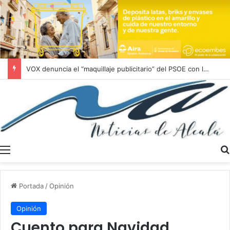
Última hora! Desprendimiento en la calle Juan Abad
Menú
Portada
/
Opinión
Opinión
Cuento para Navidad