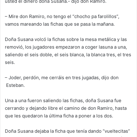
usted el dinero
doña Susana
.- dijo don Ramiro.
– Mire don Ramiro, no tengo el “chocho pa farolillos”
,
vamos mareando las fichas que se pasa la mañana.
Doña Susana volcó la fichas sobre la mesa metálica y las
removió, los jugado
res empezaron a coger las
una a una,
saliendo el seis doble, el seis blanca, la blanca tres, el tres
seis.
– Joder, perdón, me cerráis en tres jugadas, dijo don
Esteban.
Una a una fueron saliendo las fichas
, doña Susana fue
cerrando y dejando libre el camino de don Ramiro, hasta
que les quedaron la última ficha a poner a los dos.
Doña Susana dejaba la ficha que tenía dando
“
vueltecitas
”