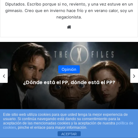
Diputados. Escribo porque si no, reviento, y una vez estuve en un
gimnasio. Creo que en invierno hace frío y en verano calor, soy un
negacionista.
Siti
o
we
b
Opinión
¿Dónde está el PP, dónde está el PP?
Este sitio web utiliza cookies para que usted tenga la mejor experiencia de
usuario. Si continúa navegando está dando su consentimiento para la
aceptación de las mencionadas cookies y la aceptación de nuestra
política de
N
cookies
, pinche el enlace para mayor información.
A
ACEPTAR
V