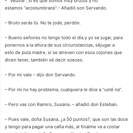
– “Veusté”, si es que somos muy brutos y no
estamos
“
acostumbraos
”
.- Añadi
ó son Servando.
– Bruto serás tú. No te jode, perdón.
– Bueno señores no tengo todo el día y yo se jugar, para
ponernos a la altura de sus circunstancias,
sé
jugar a
esto
de puta madre, si se atreven c
on esos cojones que
dicen tener, también sé decir soeces.
– Por mi vale –
dijo don
Servando.
– Por mí no hay problema, cualquiera le dice a “usté na”
.
– Pero vas con Ramiro
, Susana
. – añadió don Esteban.
– Pues vale, doña Susana, ¿a 50 puntos?, que son las doce
y tengo para pagar una caña más, al final
me va a costar