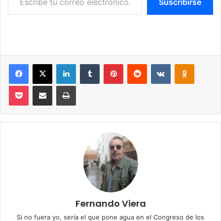
Suscribirse
Facebook
X
LinkedIn
Tumblr
Pinterest
Reddit
VKontakte
Odnoklassniki
Pocket
Compartir por correo electrónico
Imprimir
Fernando Viera
Si no fuera yo, sería el que pone agua en el Congreso de los