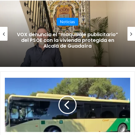
we
bo
ub
ra
b
ok
e
m
Noticias
VOX denuncia el “maquillaje publicitario”
del PSOE con la vivienda protegida en
Alcalá de Guadaíra
C
a
s
a
l
d
e
j
a