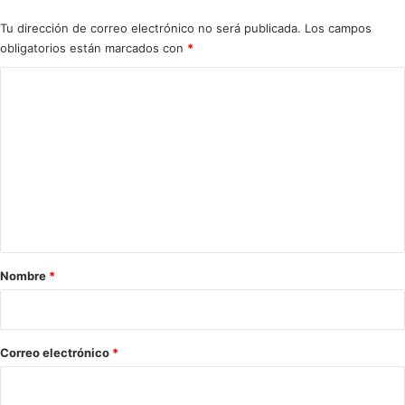
d
Tu dirección de correo electrónico no será publicada.
Los campos
o
obligatorios están marcados con
*
p
l
C
a
o
z
a
m
s
e
l
i
n
b
t
r
e
a
s
r
Nombre
*
.
i
o
*
Correo electrónico
*