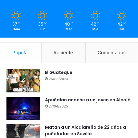
37
35
40
42
42
℃
℃
℃
℃
℃
Dom
Lun
Mar
Mié
Jue
Popular
Reciente
Comentarios
El Guateque
25/08/2024
Apuñalan anoche a un joven en Alcalá
27/04/2025
Matan a un Alcalareño de 22 años a
puñaladas en Sevilla