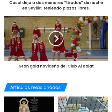
Casal deja a dos menores “tirados” de noche
a
en Sevilla, teniendo plazas libres.
d
o
s
G
m
r
e
a
n
n
o
g
r
a
e
l
s
a
“
n
t
Gran gala navideña del Club Al Kalat
a
i
v
r
i
a
d
d
Artículos relacionados
e
o
ñ
s
a
”
d
d
e