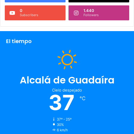
0
1.440
Subscribers
Followers
El tiempo
Alcalá de Guadaíra
Cielo despejado
37
℃
37º - 25º
30%
6 km/h