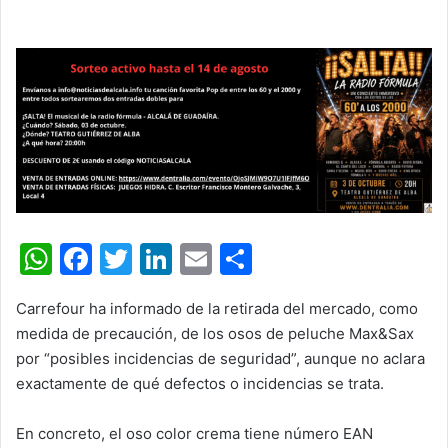
W
F
T
Li
E
C
h
a
w
n
m
o
Carrefour ha informado de la retirada del mercado, como
at
c
itt
k
ai
m
medida de precaución, de los osos de peluche Max&Sax
s
e
er
e
l
p
por
“posibles incidencias de seguridad”
, aunque no aclara
A
b
dI
ar
exactamente de qué defectos o incidencias se trata.
p
o
n
tir
En concreto, el oso color crema tiene número EAN