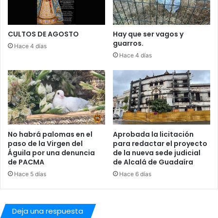
e
l
n
C
o
l
c
u
CULTOS DE AGOSTO
Hay que ser vagos y
h
guarros.
b
Hace 4 días
e
A
Hace 4 días
e
l
n
K
S
a
e
l
v
a
i
t
l
No habrá palomas en el
Aprobada la licitación
l
paso de la Virgen del
para redactar el proyecto
a
Águila por una denuncia
de la nueva sede judicial
,
de PACMA
de Alcalá de Guadaíra
t
Hace 5 días
Hace 6 días
e
n
i
e
Deja una respuesta
n