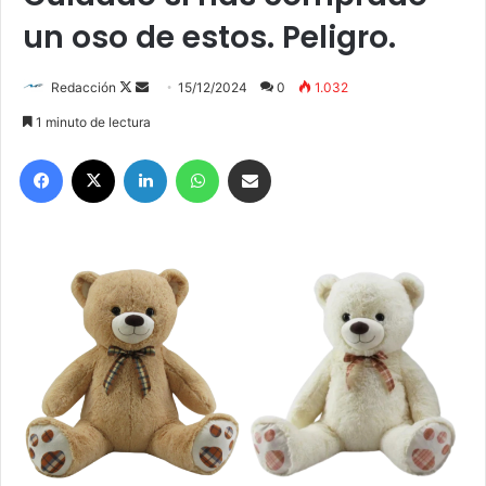
un oso de estos. Peligro.
Redacción
F
S
15/12/2024
0
1.032
o
e
1 minuto de lectura
l
n
Facebook
X
LinkedIn
WhatsApp
Compartir por correo electrónico
l
d
o
a
w
n
o
e
n
m
X
a
i
l