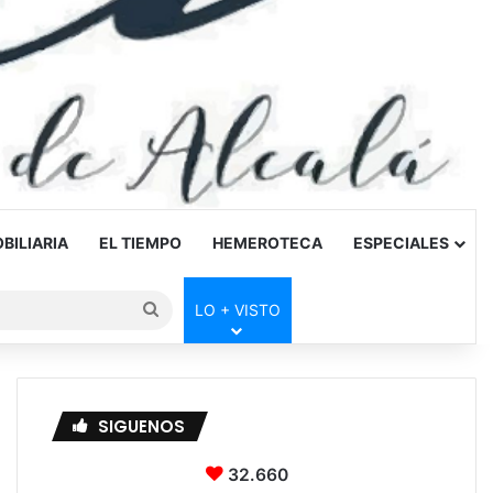
BILIARIA
EL TIEMPO
HEMEROTECA
ESPECIALES
Buscar
LO + VISTO
por
SIGUENOS
32.660