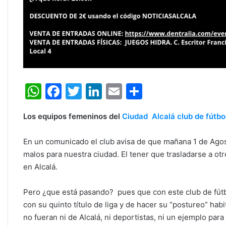
W
F
T
Li
E
C
h
a
w
n
m
o
Los equipos femeninos del
Ciudad Alcalá club de fútbo
at
c
itt
k
ai
m
s
e
er
e
l
p
En un comunicado el club avisa de que mañana 1 de Agos
A
b
dI
ar
malos para nuestra ciudad. El tener que trasladarse a ot
en Alcalá.
p
o
n
tir
p
o
Pero ¿que está pasando? pues que con este club de fútbo
k
con su quinto título de liga y de hacer su “postureo” habit
no fueran ni de Alcalá, ni deportistas, ni un ejemplo par