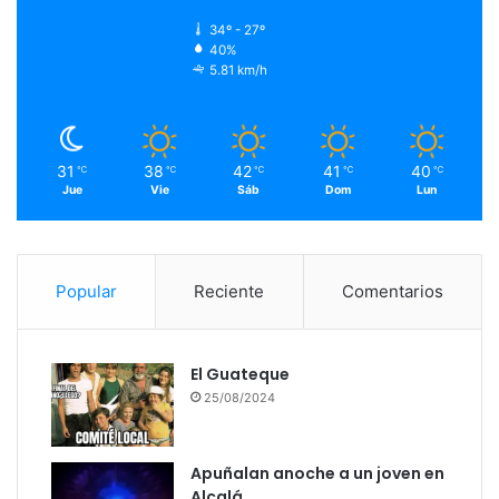
34º - 27º
40%
5.81 km/h
31
38
42
41
40
℃
℃
℃
℃
℃
Jue
Vie
Sáb
Dom
Lun
Popular
Reciente
Comentarios
El Guateque
25/08/2024
Apuñalan anoche a un joven en
Alcalá