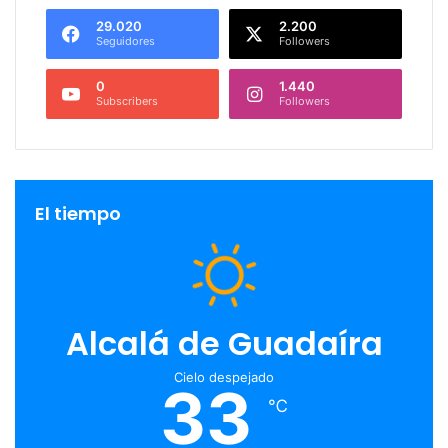
29.020
2.200
Seguidores
Followers
0
1.440
Subscribers
Followers
El tiempo
Alcalá de Guadaíra
Cielo despejado
33
℃