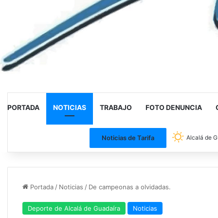
PORTADA
NOTICIAS
TRABAJO
FOTO DENUNCIA
Noticias de Tarifa
Alcalá de G
Portada
/
Noticias
/
De campeonas a olvidadas.
Deporte de Alcalá de Guadaíra
Noticias