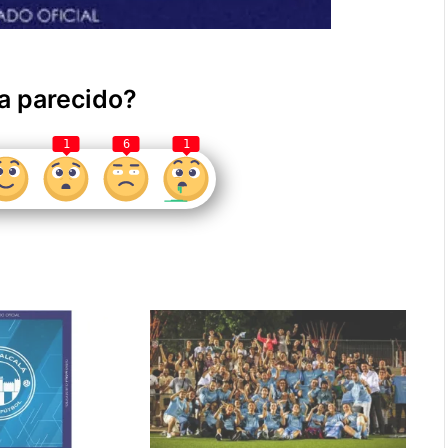
a parecido?
1
6
1