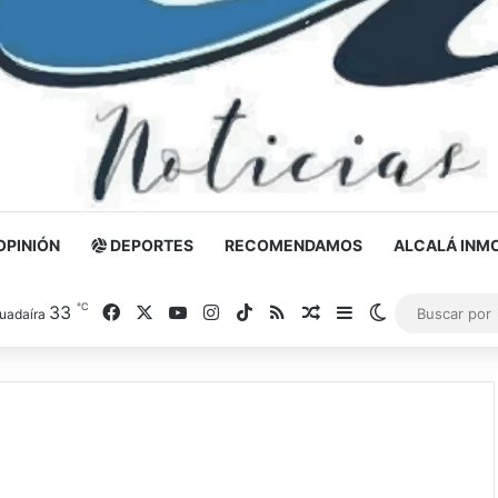
OPINIÓN
DEPORTES
RECOMENDAMOS
ALCALÁ INMO
℃
33
Facebook
X
YouTube
Instagram
TikTok
RSS
Noticia al azar
Barra lateral
Switch skin
uadaíra