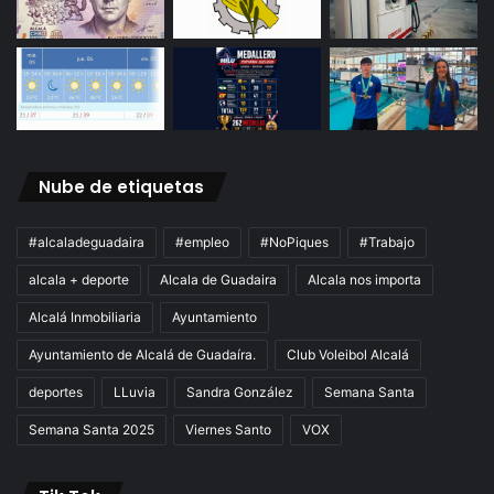
Nube de etiquetas
#alcaladeguadaira
#empleo
#NoPiques
#Trabajo
alcala + deporte
Alcala de Guadaira
Alcala nos importa
Alcalá Inmobiliaria
Ayuntamiento
Ayuntamiento de Alcalá de Guadaíra.
Club Voleibol Alcalá
deportes
LLuvia
Sandra González
Semana Santa
Semana Santa 2025
Viernes Santo
VOX