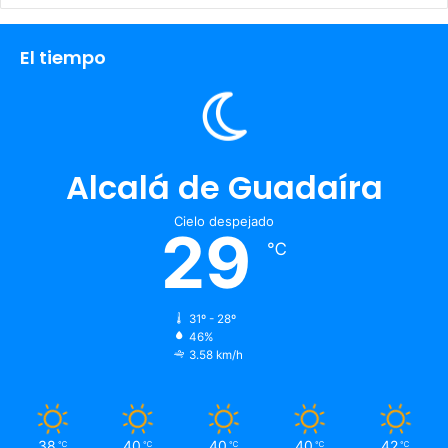
El tiempo
Alcalá de Guadaíra
Cielo despejado
29
℃
31º - 28º
46%
3.58 km/h
38
40
40
40
42
℃
℃
℃
℃
℃