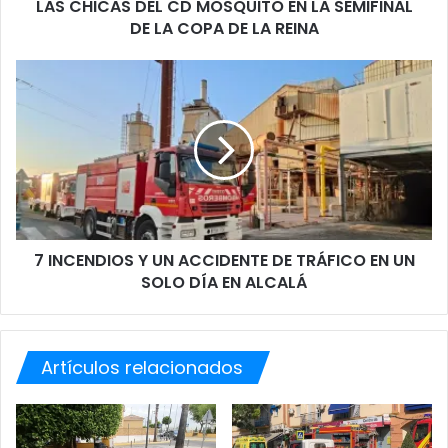
LAS CHICAS DEL CD MOSQUITO EN LA SEMIFINAL
D
DE LA COPA DE LA REINA
E
L
C
7
D
I
M
N
O
C
S
E
Q
N
U
D
I
I
T
O
O
7 INCENDIOS Y UN ACCIDENTE DE TRÁFICO EN UN
S
E
SOLO DÍA EN ALCALÁ
Y
N
U
L
N
A
A
S
Artículos relacionados
C
E
C
M
I
I
D
F