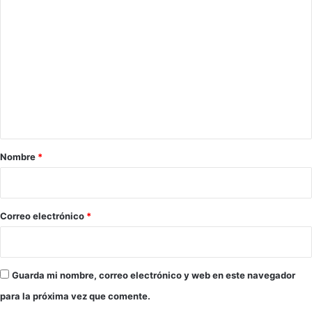
C
o
m
e
n
t
a
r
Nombre
*
i
o
*
Correo electrónico
*
Guarda mi nombre, correo electrónico y web en este navegador
para la próxima vez que comente.