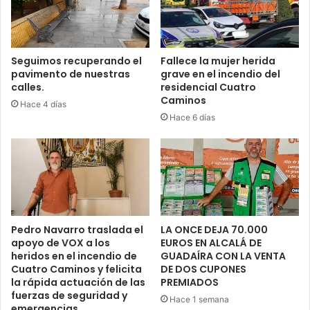
E
I
N
N
T
A
E
L
D
Seguimos recuperando el
Fallece la mujer herida
D
pavimento de nuestras
grave en el incendio del
E
calles.
residencial Cuatro
E
T
Caminos
L
R
Hace 4 días
A
Á
Hace 6 días
C
F
O
I
P
C
A
O
D
E
E
N
L
U
Pedro Navarro traslada el
LA ONCE DEJA 70.000
A
N
apoyo de VOX a los
EUROS EN ALCALÁ DE
R
S
heridos en el incendio de
GUADAÍRA CON LA VENTA
E
O
Cuatro Caminos y felicita
DE DOS CUPONES
I
L
la rápida actuación de las
PREMIADOS
N
O
fuerzas de seguridad y
Hace 1 semana
A
D
emergencias