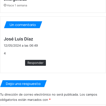
Í
Hace 1 semana
A
E
N
A
Un comentario
L
C
d
A
José Luis Díaz
L
i
12/05/2024 a las 06:49
Á
c
4
e
:
Responder
Deja una respuesta
Tu dirección de correo electrónico no será publicada.
Los campos
obligatorios están marcados con
*