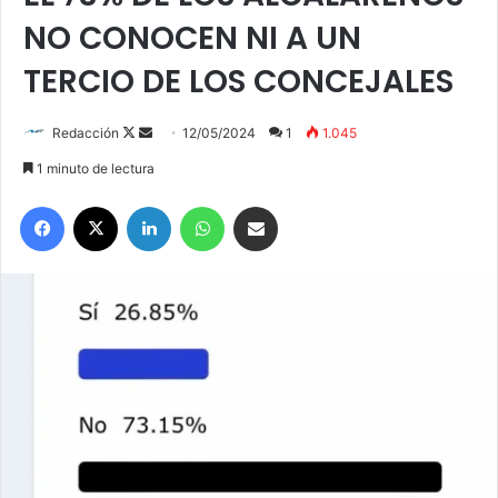
NO CONOCEN NI A UN
TERCIO DE LOS CONCEJALES
Redacción
F
S
12/05/2024
1
1.045
o
e
1 minuto de lectura
l
n
Facebook
X
LinkedIn
WhatsApp
Compartir por correo electrónico
l
d
o
a
w
n
o
e
n
m
X
a
i
l