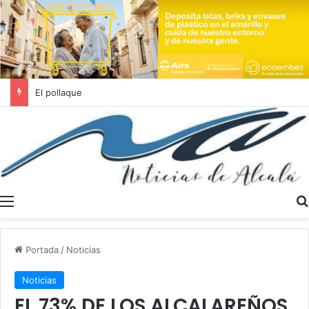
Se buscan trabajadores sociales en Dos Hermanas y Alcalá de Guadaíra
Menú
Portada
/
Noticias
Noticias
EL 73% DE LOS ALCALAREÑOS