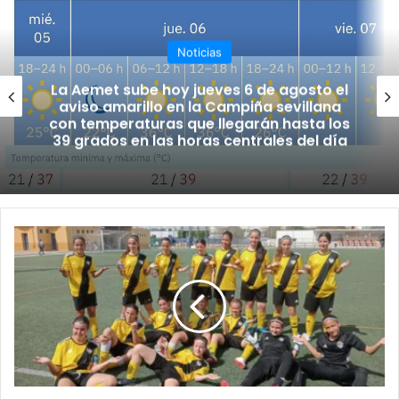
b
ok
e
m
Noticias
La Aemet sube hoy jueves 6 de agosto el
aviso amarillo en la Campiña sevillana
con temperaturas que llegarán hasta los
39 grados en las horas centrales del día
L
A
S
C
H
I
C
A
S