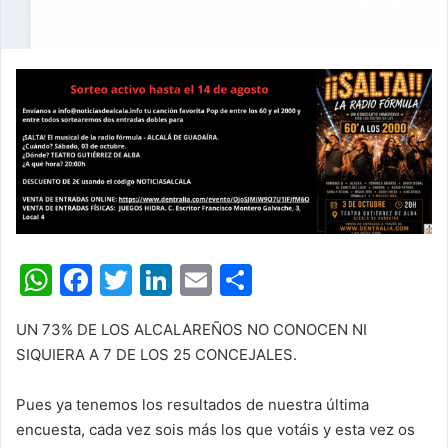
W
F
T
Li
E
C
h
a
w
n
m
o
UN 73% DE LOS ALCALAREÑOS NO CONOCEN NI
at
c
itt
k
ai
m
SIQUIERA A 7 DE LOS 25 CONCEJALES.
s
e
er
e
l
p
A
b
dI
ar
Pues ya tenemos los resultados de nuestra última
encuesta, cada vez sois más los que votáis y esta vez os
p
o
n
tir