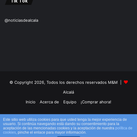
Tik Tok
@noticiasdealcala
© Copyright 2026, Todos los derechos reservados M&M |
Alcalá
Inicio
Acerca de
Equipo
¡Comprar ahora!
Facebook
X
YouTube
Instagram
TikTok
RSS
Este sitio web utiliza cookies para que usted tenga la mejor experiencia de
usuario. Si continúa navegando está dando su consentimiento para la
aceptación de las mencionadas cookies y la aceptación de nuestra
política de
cookies
, pinche el enlace para mayor información.