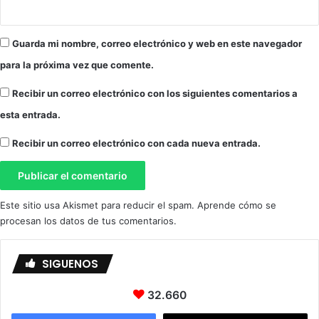
C
a
r
Guarda mi nombre, correo electrónico y web en este navegador
n
para la próxima vez que comente.
a
v
Recibir un correo electrónico con los siguientes comentarios a
a
l
esta entrada.
d
e
Recibir un correo electrónico con cada nueva entrada.
A
l
c
a
Este sitio usa Akismet para reducir el spam.
Aprende cómo se
l
procesan los datos de tus comentarios.
á
.
SIGUENOS
32.660