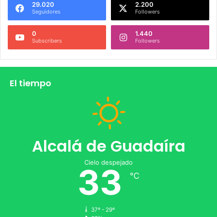
29.020
2.200
Seguidores
Followers
0
1.440
Subscribers
Followers
El tiempo
Alcalá de Guadaíra
Cielo despejado
33
℃
37º - 29º