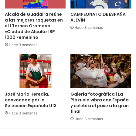
i
a
o
t
t
Alcalá de Guadaíra reúne
CAMPEONATO DE ESPAÑA
u
a
a las mejores raquetas en
ALEVÍN
r
el I Torneo Oromana
’
Hace 3 semanas
«Ciudad de Alcalá» IBP
a
g
1000 Femenino
l
a
e
n
Hace 3 semanas
z
a
a
n
A
e
l
l
c
X
a
X
l
X
José María Heredia,
Galería fotográfica | La
á
V
convocado por la
Plazuela vibra con España
d
I
Selección Española U13
y celebra el pase a la gran
e
I
final
Hace 3 semanas
G
I
Hace 3 semanas
u
C
a
o
d
n