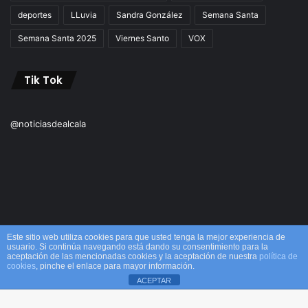
deportes
LLuvia
Sandra González
Semana Santa
Semana Santa 2025
Viernes Santo
VOX
Tik Tok
@noticiasdealcala
Este sitio web utiliza cookies para que usted tenga la mejor experiencia de
usuario. Si continúa navegando está dando su consentimiento para la
aceptación de las mencionadas cookies y la aceptación de nuestra
política de
© Copyright 2026, Todos los derechos reservados M&M |
cookies
, pinche el enlace para mayor información.
ACEPTAR
Alcalá
Facebook
X
WhatsApp
Telegram
Viber
Inicio
Acerca de
Equipo
¡Comprar ahora!