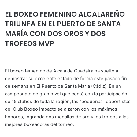
at
c
itt
k
ai
m
s
e
er
e
l
p
EL BOXEO FEMENINO ALCALAREÑO
A
b
dI
ar
TRIUNFA EN EL PUERTO DE SANTA
p
o
n
tir
MARÍA CON DOS OROS Y DOS
p
o
TROFEOS MVP
k
El boxeo femenino de Alcalá de Guadaíra ha vuelto a
demostrar su excelente estado de forma este pasado fin
de semana en El Puerto de Santa María (Cádiz). En un
campeonato de gran nivel que contó con la participación
de 15 clubes de toda la región, las “pequeñas” deportistas
del Club Boxeo Impacto se alzaron con los máximos
honores, logrando dos medallas de oro y los trofeos a las
mejores boxeadoras del torneo.