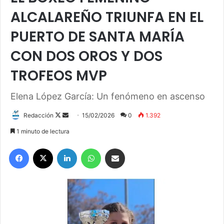
ALCALAREÑO TRIUNFA EN EL
PUERTO DE SANTA MARÍA
CON DOS OROS Y DOS
TROFEOS MVP
Elena López García: Un fenómeno en ascenso
Redacción
F
S
15/02/2026
0
1.392
o
e
1 minuto de lectura
l
n
Facebook
X
LinkedIn
WhatsApp
Compartir por correo electrónico
l
d
o
a
w
n
o
e
n
m
X
a
i