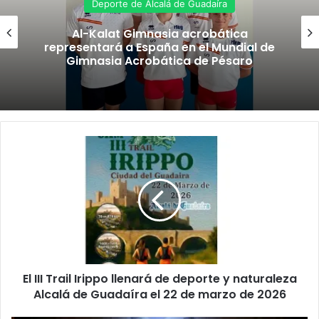
Deporte de Alcalá de Guadaíra
Al-Kalat Gimnasia acrobática
representará a España en el Mundial de
Gimnasia Acrobática de Pésaro
E
l
I
I
I
T
r
a
i
El III Trail Irippo llenará de deporte y naturaleza
l
Alcalá de Guadaíra el 22 de marzo de 2026
I
r