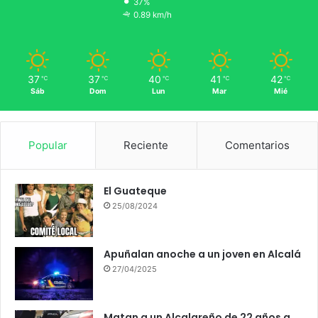
37%
0.89 km/h
37
37
40
41
42
℃
℃
℃
℃
℃
Sáb
Dom
Lun
Mar
Mié
Popular
Reciente
Comentarios
El Guateque
25/08/2024
Apuñalan anoche a un joven en Alcalá
27/04/2025
Matan a un Alcalareño de 22 años a