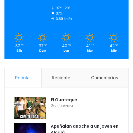
37º - 29º
37%
0.89 km/h
37
37
40
41
42
℃
℃
℃
℃
℃
Sáb
Dom
Lun
Mar
Mié
Popular
Reciente
Comentarios
El Guateque
25/08/2024
Apuñalan anoche a un joven en
Alcalá