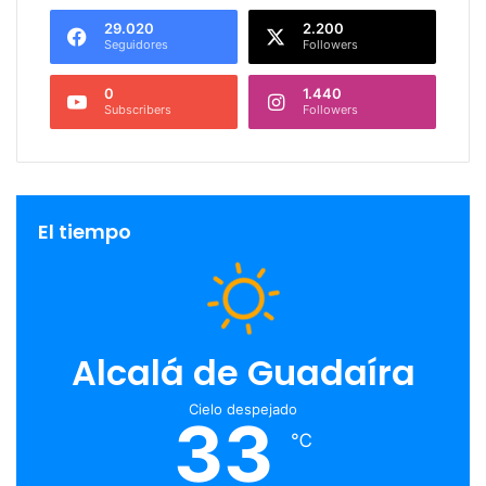
29.020
2.200
Seguidores
Followers
0
1.440
Subscribers
Followers
El tiempo
Alcalá de Guadaíra
Cielo despejado
33
℃