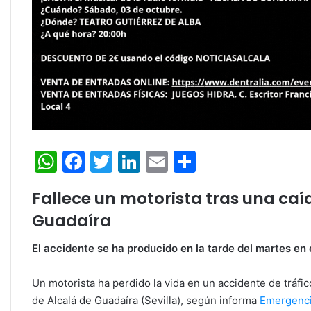
W
F
T
Li
E
C
h
a
w
n
m
o
Fallece un motorista tras una caí
at
c
itt
k
ai
m
Guadaíra
s
e
er
e
l
p
A
b
dI
ar
El accidente se ha producido en la tarde del martes en 
p
o
n
tir
Un motorista ha perdido la vida en un accidente de tráfic
p
o
de Alcalá de Guadaíra (Sevilla), según informa
Emergenci