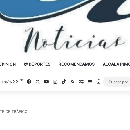
OPINIÓN
DEPORTES
RECOMENDAMOS
ALCALÁ INMO
℃
33
Facebook
X
YouTube
Instagram
TikTok
RSS
Noticia al azar
Barra lateral
Switch skin
uadaíra
TE DE TRÁFICO