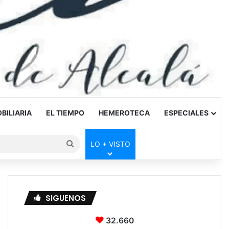
BILIARIA
EL TIEMPO
HEMEROTECA
ESPECIALES
Buscar
LO + VISTO
por
SIGUENOS
32.660