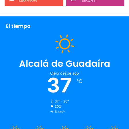
Subscribers
Followers
El tiempo
Alcalá de Guadaíra
Cielo despejado
37
℃
37º - 25º
30%
6 km/h