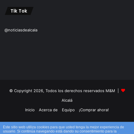
Tik Tok
@noticiasdealcala
© Copyright 2026, Todos los derechos reservados M&M |
Alcalá
Inicio
Acerca de
Equipo
¡Comprar ahora!
Facebook
X
YouTube
Instagram
TikTok
RSS
Este sitio web utiliza cookies para que usted tenga la mejor experiencia de
usuario. Si continúa navegando está dando su consentimiento para la