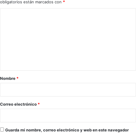
obligatorios están marcados con
*
C
o
m
e
n
t
a
r
Nombre
*
i
o
*
Correo electrónico
*
Guarda mi nombre, correo electrónico y web en este navegador