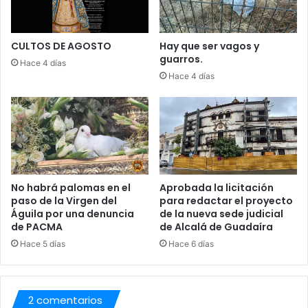
N
C
I
U
CULTOS DE AGOSTO
Hay que ser vagos y
guarros.
D
Hace 4 días
A
Hace 4 días
D
No habrá palomas en el
Aprobada la licitación
paso de la Virgen del
para redactar el proyecto
Águila por una denuncia
de la nueva sede judicial
de PACMA
de Alcalá de Guadaíra
Hace 5 días
Hace 6 días
2 comentarios