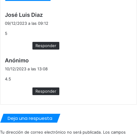
d
José Luis Diaz
i
09/12/2023 a las 09:12
c
5
e
:
Responder
d
Anónimo
i
10/12/2023 a las 13:08
c
4.5
e
:
Responder
Deja una respuesta
Tu dirección de correo electrónico no será publicada.
Los campos