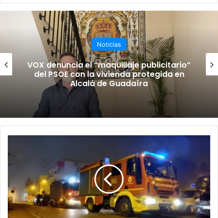
we
bo
ub
ra
b
ok
e
m
Noticias
VOX denuncia el “maquillaje publicitario”
del PSOE con la vivienda protegida en
Alcalá de Guadaíra
I
N
C
E
N
D
I
O