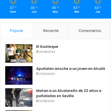
37
35
40
42
42
℃
℃
℃
℃
℃
Dom
Lun
Mar
Mié
Jue
Popular
Reciente
Comentarios
El Guateque
25/08/2024
Apuñalan anoche a un joven en Alcalá
27/04/2025
Matan a un Alcalareño de 22 años a
puñaladas en Sevilla
07/06/2025