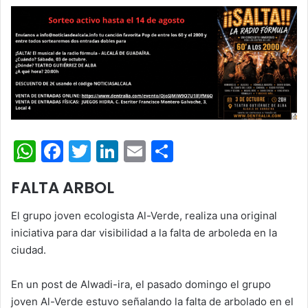
W
F
T
Li
E
C
h
a
w
n
m
o
FALTA ARBOL
at
c
itt
k
ai
m
s
e
er
e
l
p
El grupo joven ecologista Al-Verde, realiza una original
A
b
dI
ar
iniciativa para dar visibilidad a la falta de arboleda en la
ciudad.
p
o
n
tir
p
o
En un post de Alwadi-ira, el pasado domingo el grupo
k
joven Al-Verde estuvo señalando la falta de arbolado en el