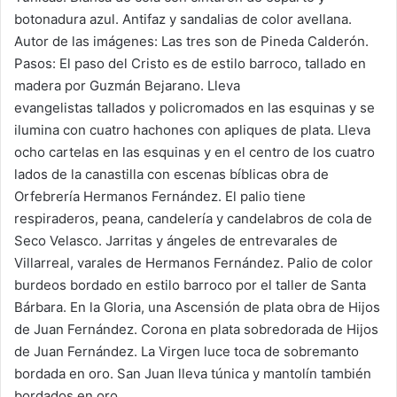
k
botonadura azul. Antifaz y sandalias de color avellana.
Autor de las imágenes: Las tres son de Pineda Calderón.
Pasos: El paso del Cristo es de estilo barroco, tallado en
madera por Guzmán Bejarano. Lleva
evangelistas tallados y policromados en las esquinas y se
ilumina con cuatro hachones con apliques de plata. Lleva
ocho cartelas en las esquinas y en el centro de los cuatro
lados de la canastilla con escenas bíblicas obra de
Orfebrería Hermanos Fernández. El palio tiene
respiraderos, peana, candelería y candelabros de cola de
Seco Velasco. Jarritas y ángeles de entrevarales de
Villarreal, varales de Hermanos Fernández. Palio de color
burdeos bordado en estilo barroco por el taller de Santa
Bárbara. En la Gloria, una Ascensión de plata obra de Hijos
de Juan Fernández. Corona en plata sobredorada de Hijos
de Juan Fernández. La Virgen luce toca de sobremanto
bordada en oro. San Juan lleva túnica y mantolín también
bordados en oro