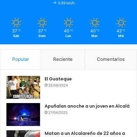
0.89 km/h
37
37
40
40
42
℃
℃
℃
℃
℃
Sáb
Dom
Lun
Mar
Mié
Popular
Reciente
Comentarios
El Guateque
25/08/2024
Apuñalan anoche a un joven en Alcalá
27/04/2025
Matan a un Alcalareño de 22 años a