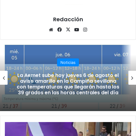
Redacción
Siti
Fa
X
Yo
Ins
o
ce
uT
tag
we
bo
ub
ra
b
ok
e
m
Noticias
La Aemet sube hoy jueves 6 de agosto el
aviso amarillo en la Campiña sevillana
con temperaturas que llegarán hasta los
39 grados en las horas centrales del día
L
O