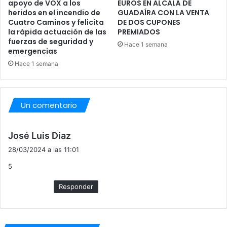
apoyo de VOX a los
EUROS EN ALCALÁ DE
I
heridos en el incendio de
GUADAÍRA CON LA VENTA
A
Cuatro Caminos y felicita
DE DOS CUPONES
la rápida actuación de las
PREMIADOS
fuerzas de seguridad y
Hace 1 semana
emergencias
Hace 1 semana
Un comentario
d
José Luis Diaz
i
28/03/2024 a las 11:01
c
5
e
:
Responder