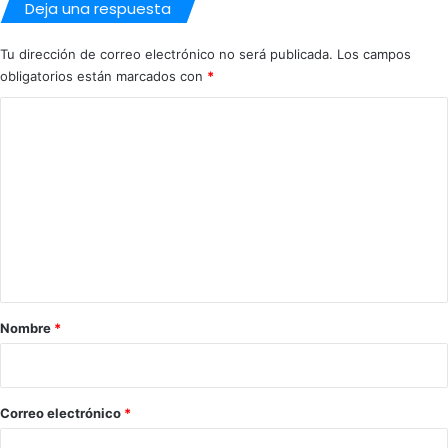
Deja una respuesta
Tu dirección de correo electrónico no será publicada.
Los campos
obligatorios están marcados con
*
C
o
m
e
n
t
a
r
Nombre
*
i
o
*
Correo electrónico
*