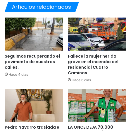
Artículos relacionados
A
R
Á
E
S
T
A
C
I
Seguimos recuperando el
Fallece la mujer herida
pavimento de nuestras
grave en el incendio del
O
calles.
residencial Cuatro
N
Caminos
D
Hace 4 días
E
Hace 6 días
P
E
N
I
T
E
N
Pedro Navarro traslada el
LA ONCE DEJA 70.000
C