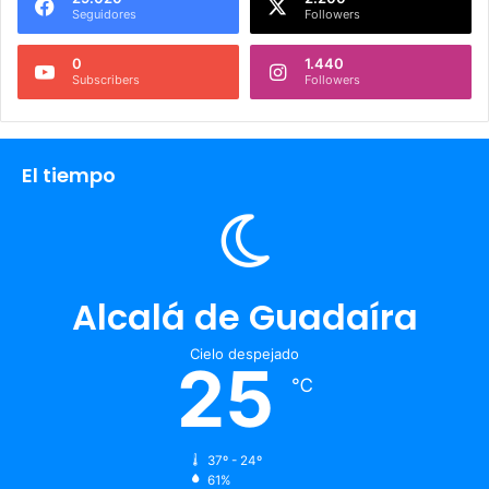
Seguidores
Followers
0
1.440
Subscribers
Followers
El tiempo
Alcalá de Guadaíra
Cielo despejado
25
℃
37º - 24º
61%