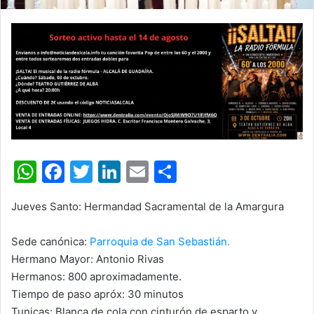
W
F
T
Li
E
C
h
a
w
n
m
o
Jueves Santo: Hermandad Sacramental de la Amargura
at
c
itt
k
ai
m
s
e
er
e
l
p
Sede canónica:
Parroquia de San Sebastián.
A
b
dI
ar
Hermano Mayor: Antonio Rivas
Hermanos: 800 aproximadamente.
p
o
n
tir
Tiempo de paso apróx: 30 minutos
p
o
Tunicas: Blanca de cola con cinturón de esparto y