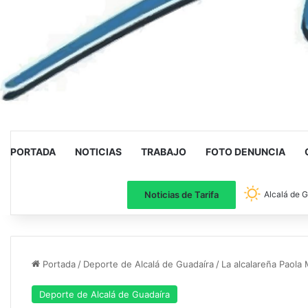
PORTADA
NOTICIAS
TRABAJO
FOTO DENUNCIA
Noticias de Tarifa
Alcalá de 
Portada
/
Deporte de Alcalá de Guadaíra
/
La alcalareña Paol
Deporte de Alcalá de Guadaíra