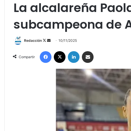
La alcalareña Pao
subcampeona de A
Redacción
F
S
10/11/2025
o
e
Facebook
X
LinkedIn
Compartir por correo electrónico
l
n
Compartir
l
d
o
a
w
n
o
e
n
m
X
a
i
l