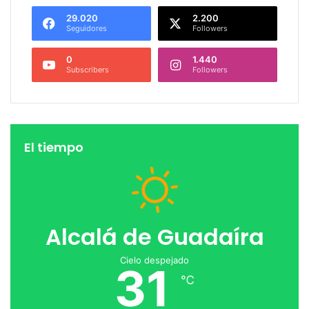
29.020
2.200
Seguidores
Followers
0
1.440
Subscribers
Followers
El tiempo
Alcalá de Guadaíra
Cielo despejado
31
℃