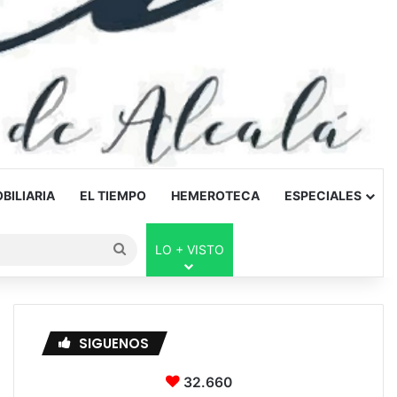
BILIARIA
EL TIEMPO
HEMEROTECA
ESPECIALES
Buscar
LO + VISTO
por
SIGUENOS
32.660