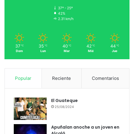
37º - 25º
42%
2.31 km/h
37
35
40
42
44
℃
℃
℃
℃
℃
Dom
Lun
Mar
Mié
Jue
Popular
Reciente
Comentarios
El Guateque
25/08/2024
Apuñalan anoche a un joven en
Alcalá