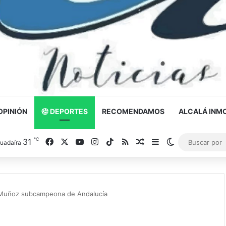
OPINIÓN
DEPORTES
RECOMENDAMOS
ALCALÁ INMO
℃
31
Facebook
X
YouTube
Instagram
TikTok
RSS
Noticia al azar
Barra lateral
Switch skin
Guadaíra
a Muñoz subcampeona de Andalucía