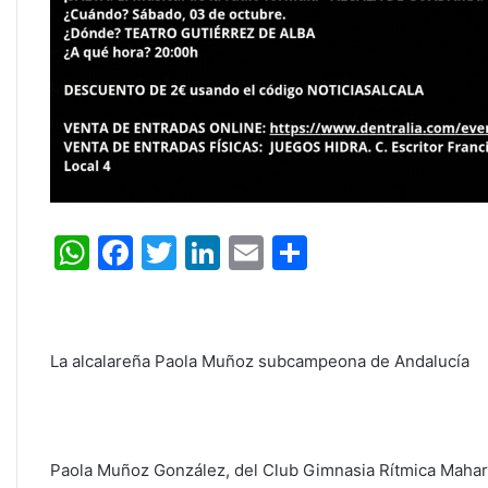
W
F
T
Li
E
C
h
a
w
n
m
o
at
c
itt
k
ai
m
s
e
er
e
l
p
La alcalareña Paola Muñoz subcampeona de Andalucía
A
b
dI
ar
p
o
n
tir
p
o
Paola Muñoz González, del Club Gimnasia Rítmica Mahara