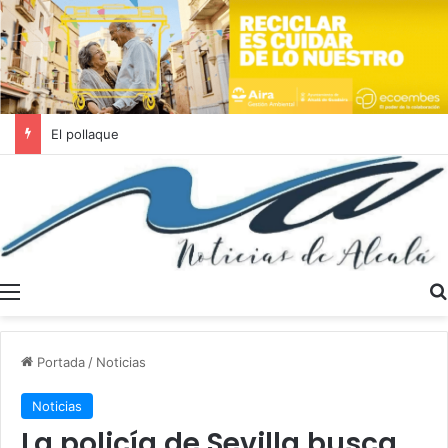
Se buscan trabajadores sociales en Dos Hermanas y Alcalá de Guadaíra
Menú
Portada
/
Noticias
Noticias
La policía de Sevilla busca