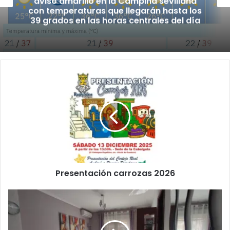
aviso amarillo en la Campiña sevillana
con temperaturas que llegarán hasta los
39 grados en las horas centrales del día
P
r
e
s
e
n
t
a
c
Presentación carrozas 2026
i
ó
n
P
c
i
a
s
r
o