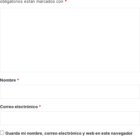
obligatorios están marcados con
*
C
o
m
e
n
t
a
r
Nombre
*
i
o
*
Correo electrónico
*
Guarda mi nombre, correo electrónico y web en este navegador