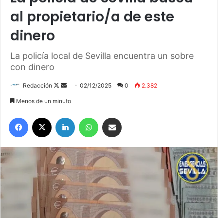
al propietario/a de este
dinero
La policía local de Sevilla encuentra un sobre
con dinero
Redacción
F
S
02/12/2025
0
2.382
o
e
Menos de un minuto
l
n
Facebook
X
LinkedIn
WhatsApp
Compartir por correo electrónico
l
d
o
a
w
n
o
e
n
m
X
a
i
l