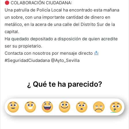
COLABORACIÓN CIUDADANA:
at
c
itt
k
ai
m
Una patrulla de Policía Local ha encontrado esta mañana
s
e
er
e
l
p
un sobre, con una importante cantidad de dinero en
A
b
dI
ar
metálico, en la acera de una calle del Distrito Sur de la
capital.
p
o
n
tir
Ha quedado depositado a disposición de quien acredite
p
o
ser su propietario.
k
Contacta con nosotros por mensaje directo
#SeguridadCiudadana @Ayto_Sevilla
¿ Qué te ha parecido?