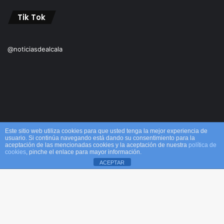
Tik Tok
@noticiasdealcala
Este sitio web utiliza cookies para que usted tenga la mejor experiencia de
usuario. Si continúa navegando está dando su consentimiento para la
aceptación de las mencionadas cookies y la aceptación de nuestra
política de
© Copyright 2026, Todos los derechos reservados M&M |
cookies
, pinche el enlace para mayor información.
ACEPTAR
Alcalá
Facebook
X
WhatsApp
Telegram
Viber
Inicio
Acerca de
Equipo
¡Comprar ahora!
B
Facebook
X
YouTube
Instagram
TikTok
RSS