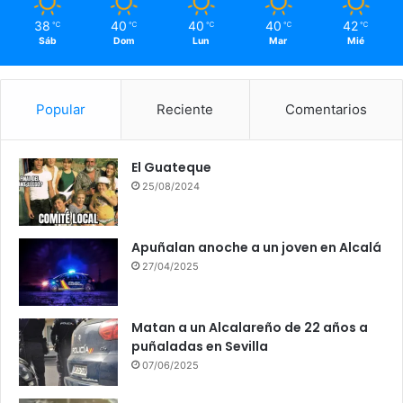
38
40
40
40
42
℃
℃
℃
℃
℃
Sáb
Dom
Lun
Mar
Mié
Popular
Reciente
Comentarios
El Guateque
25/08/2024
Apuñalan anoche a un joven en Alcalá
27/04/2025
Matan a un Alcalareño de 22 años a
puñaladas en Sevilla
07/06/2025