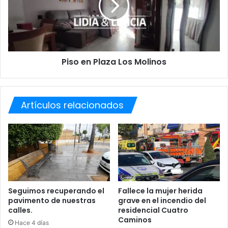
r
e
o
n
z
P
a
l
s
a
Piso en Plaza Los Molinos
2
z
0
a
2
L
6
o
Artículos relacionados
s
M
o
l
i
n
o
s
Seguimos recuperando el
Fallece la mujer herida
pavimento de nuestras
grave en el incendio del
calles.
residencial Cuatro
Caminos
Hace 4 días