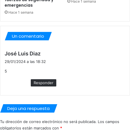
Hace 1 semana
emergencias
Hace 1 semana
Un comentario
d
José Luis Diaz
i
29/01/2024 a las 18:32
c
5
e
:
Responder
Deja una respuesta
Tu dirección de correo electrónico no será publicada.
Los campos
obligatorios están marcados con
*