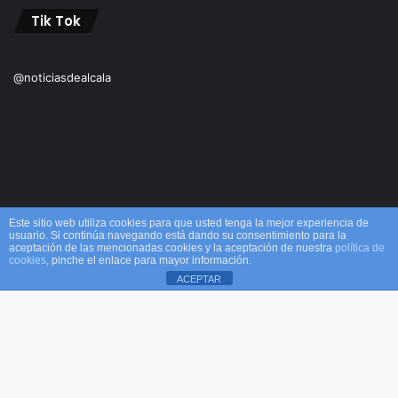
Tik Tok
@noticiasdealcala
Este sitio web utiliza cookies para que usted tenga la mejor experiencia de
usuario. Si continúa navegando está dando su consentimiento para la
aceptación de las mencionadas cookies y la aceptación de nuestra
política de
© Copyright 2026, Todos los derechos reservados M&M |
cookies
, pinche el enlace para mayor información.
ACEPTAR
Alcalá
Facebook
X
WhatsApp
Telegram
Viber
Inicio
Acerca de
Equipo
¡Comprar ahora!
B
Facebook
X
YouTube
Instagram
TikTok
RSS
v