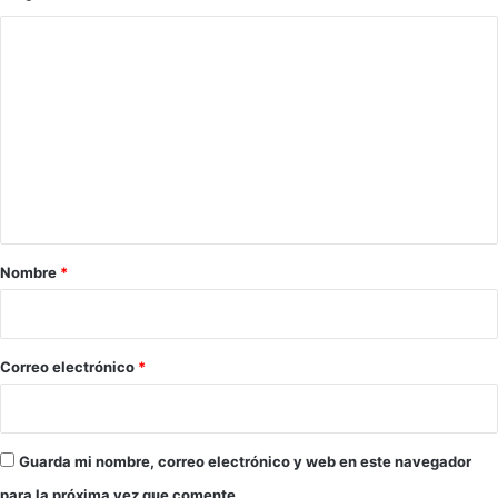
C
o
m
e
n
t
a
r
Nombre
*
i
o
*
Correo electrónico
*
Guarda mi nombre, correo electrónico y web en este navegador
para la próxima vez que comente.