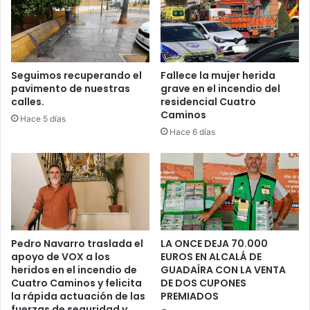
U
Z
A
E
N
Seguimos recuperando el
Fallece la mujer herida
pavimento de nuestras
grave en el incendio del
C
calles.
residencial Cuatro
H
Caminos
A
Hace 5 días
P
Hace 6 días
U
Z
A
E
N
A
L
Pedro Navarro traslada el
LA ONCE DEJA 70.000
C
apoyo de VOX a los
EUROS EN ALCALÁ DE
A
heridos en el incendio de
GUADAÍRA CON LA VENTA
L
Cuatro Caminos y felicita
DE DOS CUPONES
Á
la rápida actuación de las
PREMIADOS
fuerzas de seguridad y