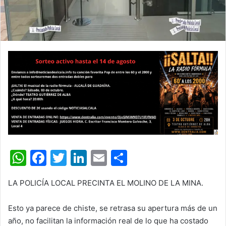
W
F
T
Li
E
C
h
a
w
n
m
o
LA POLICÍA LOCAL PRECINTA EL MOLINO DE LA MINA.
at
c
itt
k
ai
m
s
e
er
e
l
p
Esto ya parece de chiste, se retrasa su apertura más de un
A
b
dI
ar
año, no facilitan la información real de lo que ha costado