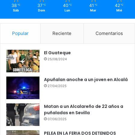
38
37
40
41
42
℃
℃
℃
℃
℃
Sáb
Dom
Lun
Mar
Mié
Popular
Reciente
Comentarios
El Guateque
25/08/2024
Apuñalan anoche a un joven en Alcalá
27/04/2025
Matan a un Alcalareño de 22 años a
puñaladas en Sevilla
07/06/2025
PELEA EN LA FERIA DOS DETENIDOS