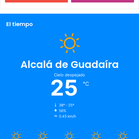
El tiempo
Alcalá de Guadaíra
Cielo despejado
25
℃
38º - 25º
56%
0.45 km/h