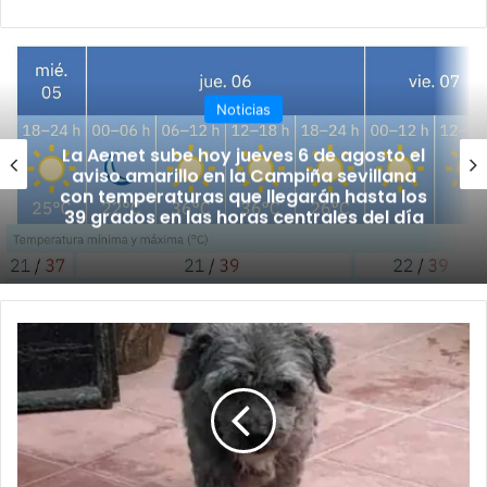
o
ce
uT
tag
we
bo
ub
ra
b
ok
e
m
Noticias
La Aemet sube hoy jueves 6 de agosto el
aviso amarillo en la Campiña sevillana
con temperaturas que llegarán hasta los
39 grados en las horas centrales del día
A
Y
Ú
D
A
N
O