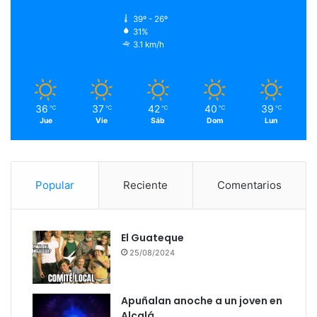
39º - 26º
31%
3.1 km/h
36
37
42
40
39
℃
℃
℃
℃
℃
Jue
Vie
Sáb
Dom
Lun
Popular
Reciente
Comentarios
El Guateque
25/08/2024
Apuñalan anoche a un joven en
Alcalá