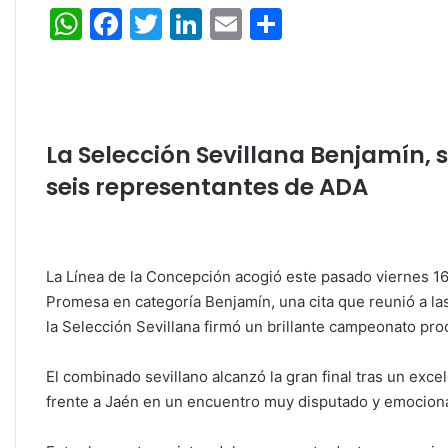
W
F
T
Li
E
C
h
a
w
n
m
o
at
c
itt
k
ai
m
s
e
er
e
l
p
A
b
dI
ar
La Selección Sevillana Benjamín
p
o
n
tir
seis representantes de ADA
p
o
k
La Línea de la Concepción acogió este pasado viernes 
Promesa en categoría Benjamín, una cita que reunió a la
la Selección Sevillana firmó un brillante campeonato 
El combinado sevillano alcanzó la gran final tras un exc
frente a Jaén en un encuentro muy disputado y emociona