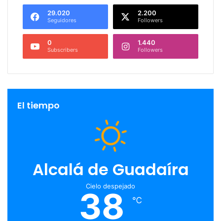
29.020
2.200
Seguidores
Followers
0
1.440
Subscribers
Followers
El tiempo
Alcalá de Guadaíra
Cielo despejado
38
℃