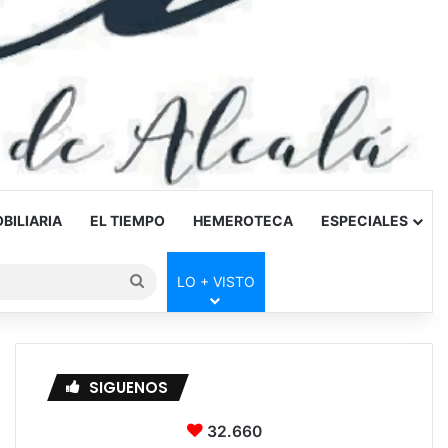
BILIARIA
EL TIEMPO
HEMEROTECA
ESPECIALES
Buscar
LO + VISTO
por
SIGUENOS
32.660