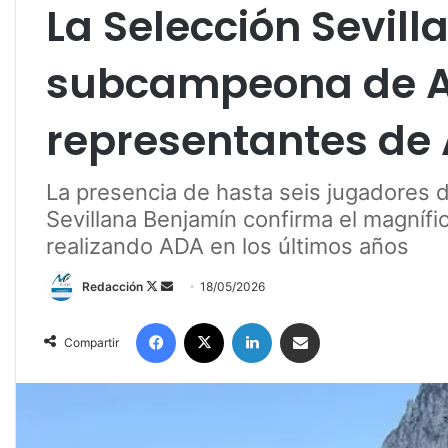
La Selección Sevil
subcampeona de An
representantes de
La presencia de hasta seis jugadores d
Sevillana Benjamín confirma el magnífi
realizando ADA en los últimos años
Redacción
F
S
18/05/2026
o
e
Facebook
X
LinkedIn
Compartir por correo electrónico
l
n
Compartir
l
d
o
a
w
n
o
e