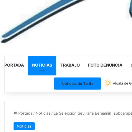
PORTADA
NOTICIAS
TRABAJO
FOTO DENUNCIA
Noticias de Tarifa
Alcalá de G
Portada
/
Noticias
/
La Selección Sevillana Benjamín, subcamp
Noticias