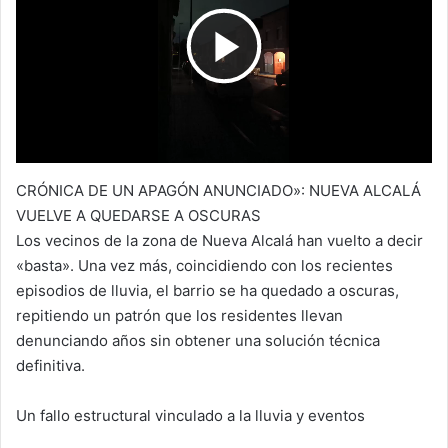
A
b
dI
ar
p
o
n
tir
R
p
o
k
e
CRÓNICA DE UN APAGÓN ANUNCIADO»: NUEVA ALCALÁ
p
VUELVE A QUEDARSE A OSCURAS
Los vecinos de la zona de Nueva Alcalá han vuelto a decir
«basta». Una vez más, coincidiendo con los recientes
r
episodios de lluvia, el barrio se ha quedado a oscuras,
repitiendo un patrón que los residentes llevan
denunciando años sin obtener una solución técnica
o
definitiva.
Un fallo estructural vinculado a la lluvia y eventos
d