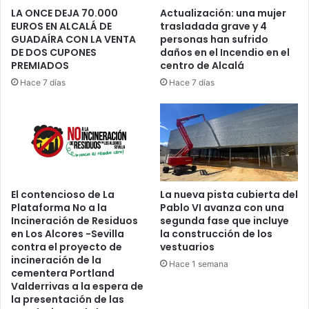
n
LA ONCE DEJA 70.000
Actualización: una mujer
t
EUROS EN ALCALÁ DE
trasladada grave y 4
GUADAÍRA CON LA VENTA
personas han sufrido
o
DE DOS CUPONES
daños en el Incendio en el
s
PREMIADOS
centro de Alcalá
d
e
Hace 7 días
Hace 7 días
h
a
s
t
a
9
0
El contencioso de La
La nueva pista cubierta del
k
Plataforma No a la
Pablo VI avanza con una
m
Incineración de Residuos
segunda fase que incluye
/
en Los Alcores -Sevilla
la construcción de los
h
contra el proyecto de
vestuarios
,
incineración de la
Hace 1 semana
t
cementera Portland
Valderrivas a la espera de
o
la presentación de las
r