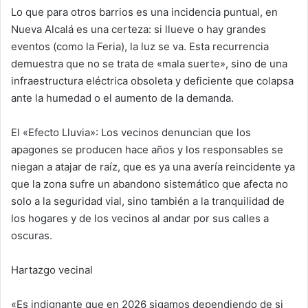
Lo que para otros barrios es una incidencia puntual, en
Nueva Alcalá es una certeza: si llueve o hay grandes
u
eventos (como la Feria), la luz se va. Esta recurrencia
demuestra que no se trata de «mala suerte», sino de una
infraestructura eléctrica obsoleta y deficiente que colapsa
c
ante la humedad o el aumento de la demanda.
El «Efecto Lluvia»: Los vecinos denuncian que los
i
apagones se producen hace años y los responsables se
niegan a atajar de raíz, que es ya una avería reincidente ya
que la zona sufre un abandono sistemático que afecta no
r
solo a la seguridad vial, sino también a la tranquilidad de
los hogares y de los vecinos al andar por sus calles a
oscuras.
V
Hartazgo vecinal
í
«Es indignante que en 2026 sigamos dependiendo de si