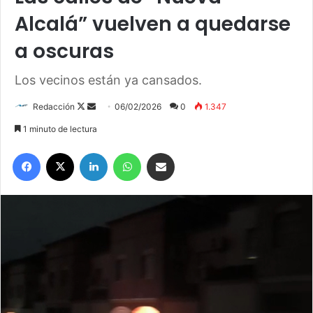
Alcalá” vuelven a quedarse
a oscuras
Los vecinos están ya cansados.
Redacción
F
S
06/02/2026
0
1.347
o
e
1 minuto de lectura
l
n
Facebook
X
LinkedIn
WhatsApp
Compartir por correo electrónico
l
d
o
a
w
n
o
e
n
m
X
a
i
l