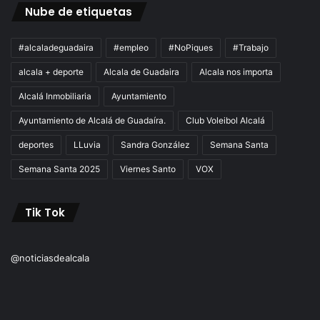
Nube de etiquetas
#alcaladeguadaira
#empleo
#NoPiques
#Trabajo
alcala + deporte
Alcala de Guadaira
Alcala nos importa
Alcalá Inmobiliaria
Ayuntamiento
Ayuntamiento de Alcalá de Guadaíra.
Club Voleibol Alcalá
deportes
LLuvia
Sandra González
Semana Santa
Semana Santa 2025
Viernes Santo
VOX
Tik Tok
@noticiasdealcala