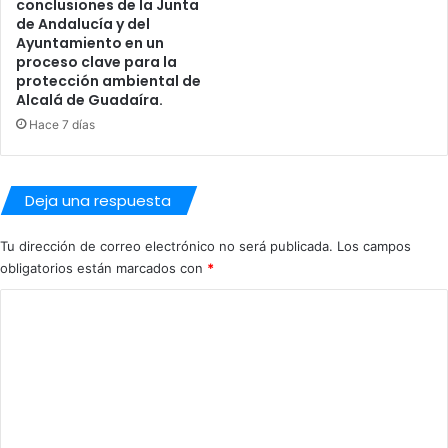
conclusiones de la Junta
m
de Andalucía y del
e
Ayuntamiento en un
n
proceso clave para la
t
protección ambiental de
a
Alcalá de Guadaíra.
s
Hace 7 días
y
l
l
u
Deja una respuesta
v
i
Tu dirección de correo electrónico no será publicada.
Los campos
a
obligatorios están marcados con
*
s
C
o
m
e
n