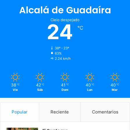
Alcalá de Guadaíra
Cielo despejado
24
℃
38º - 23º
63%
2.24 km/h
38
42
41
40
40
℃
℃
℃
℃
℃
Vie
Sáb
Dom
Lun
Mar
Popular
Reciente
Comentarios