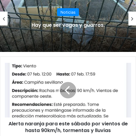
Noticias
Hay que ser vagos y guarros.
A
l
e
r
t
a
n
a
r
Alerta naranja para este sábado por vientos de
a
hasta 90km/h, tormentas y lluvias
n