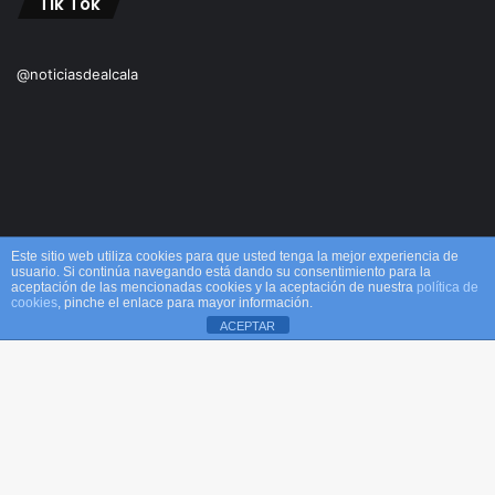
Tik Tok
@noticiasdealcala
Este sitio web utiliza cookies para que usted tenga la mejor experiencia de
usuario. Si continúa navegando está dando su consentimiento para la
aceptación de las mencionadas cookies y la aceptación de nuestra
política de
© Copyright 2026, Todos los derechos reservados M&M |
cookies
, pinche el enlace para mayor información.
ACEPTAR
Alcalá
Facebook
X
WhatsApp
Telegram
Viber
Inicio
Acerca de
Equipo
¡Comprar ahora!
B
Facebook
X
YouTube
Instagram
TikTok
RSS
v