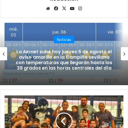
Siti
Fa
X
Yo
Ins
o
ce
uT
tag
we
bo
ub
ra
b
ok
e
m
Noticias
La Aemet sube hoy jueves 6 de agosto el
aviso amarillo en la Campiña sevillana
con temperaturas que llegarán hasta los
39 grados en las horas centrales del día
C
o
p
a
d