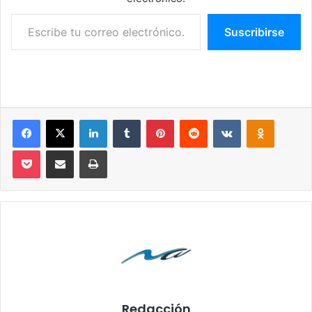
Escribe tu correo electrónico…
Suscribirse
Facebook
X
LinkedIn
Tumblr
Pinterest
Reddit
VKontakte
Odnoklassniki
Pocket
Compartir por correo electrónico
Imprimir
Redacción