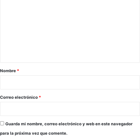
C
o
m
e
n
t
a
r
Nombre
*
i
o
*
Correo electrónico
*
Guarda mi nombre, correo electrónico y web en este navegador
para la próxima vez que comente.