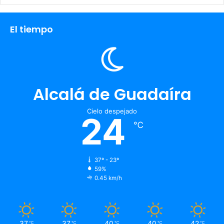
El tiempo
Alcalá de Guadaíra
Cielo despejado
24
℃
37º - 23º
59%
0.45 km/h
37
37
40
40
42
℃
℃
℃
℃
℃