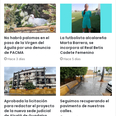
t
O
i
v
a
s
d
e
No habrá palomas en el
La futbolista alcalareña
L
paso de la Virgen del
Marta Barrera, se
Águila por una denuncia
incorpora al Real Betis
u
de PACMA
Cadete Femenino
c
h
Hace 3 días
Hace 5 días
a
.
Aprobada la licitación
Seguimos recuperando el
para redactar el proyecto
pavimento de nuestras
de la nueva sede judicial
calles.
de Alcalá de Guadaíra