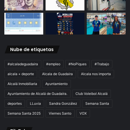
Nube de etiquetas
#alcaladeguadaira
#empleo
#NoPiques
#Trabajo
alcala + deporte
Alcala de Guadaira
Alcala nos importa
Alcalá Inmobiliaria
Ayuntamiento
Ayuntamiento de Alcalá de Guadaíra.
Club Voleibol Alcalá
deportes
LLuvia
Sandra González
Semana Santa
Semana Santa 2025
Viernes Santo
VOX