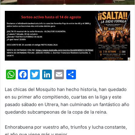
W
F
T
Li
E
C
h
a
w
n
m
o
Las chicas del Mosquito han hecho historia, han quedado
at
c
itt
k
ai
m
en su primer año compitiendo, cuartas en la liga y este
s
e
er
e
l
p
pasado sábado en Utrera, han culminado un fantástico año
A
b
dI
ar
quedando subcampeonas de la copa de la reina.
p
o
n
tir
Enhorabuena por vuestro año, triunfos y lucha constante,
p
o
el año que viene más y mejor.