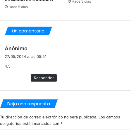
Hace 5 días
Hace 5 días
Un comentario
d
Anónimo
i
27/05/2024 a las 05:51
c
4.5
e
:
Responder
Deja una respuesta
Tu dirección de correo electrónico no será publicada.
Los campos
obligatorios están marcados con
*