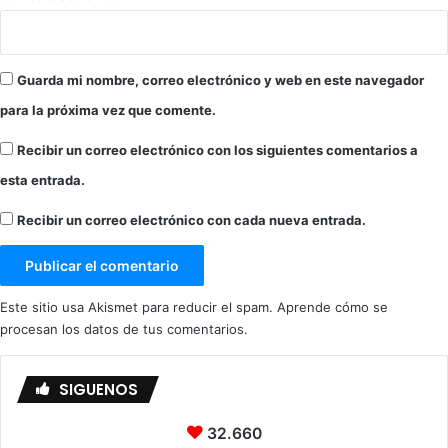
g
"
o
,
2
o
4
b
Guarda mi nombre, correo electrónico y web en este navegador
d
r
e
para la próxima vez que comente.
a
m
d
Recibir un correo electrónico con los siguientes comentarios a
a
e
y
P
esta entrada.
o
i
l
Recibir un correo electrónico con cada nueva entrada.
a
r
M
a
Este sitio usa Akismet para reducir el spam.
Aprende cómo se
r
procesan los datos de tus comentarios.
t
í
n
SIGUENOS
e
z
32.660