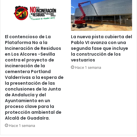
g
a
r
P
a
r
n
o
f
v
El contencioso de La
La nueva pista cubierta del
i
i
Plataforma No a la
Pablo VI avanza con una
e
n
Incineración de Residuos
segunda fase que incluye
s
c
en Los Alcores -Sevilla
la construcción de los
t
i
contra el proyecto de
vestuarios
a
a
incineración de la
Hace 1 semana
e
"
cementera Portland
n
Valderrivas a la espera de
L
l
la presentación de las
a
conclusiones de la Junta
a
v
de Andalucía y del
s
e
Ayuntamiento en un
r
n
proceso clave para la
i
t
protección ambiental de
b
a
Alcalá de Guadaíra.
e
d
Hace 1 semana
r
e
a
A