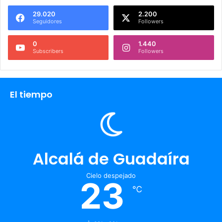
29.020
2.200
Seguidores
Followers
0
1.440
Subscribers
Followers
El tiempo
Alcalá de Guadaíra
Cielo despejado
23
℃