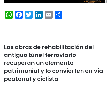
W
F
T
Li
E
C
h
a
w
n
m
o
at
c
itt
k
ai
m
s
e
er
e
l
p
A
b
dI
ar
Las obras de rehabilitación del
p
o
n
tir
antiguo túnel ferroviario
p
o
recuperan un elemento
k
patrimonial y lo convierten en vía
peatonal y ciclista