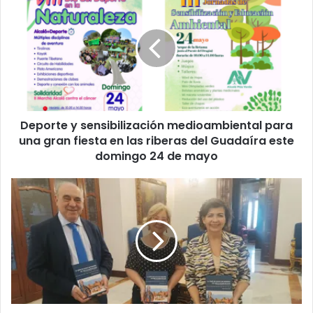
e
p
o
r
t
e
y
s
Deporte y sensibilización medioambiental para
e
una gran fiesta en las riberas del Guadaíra este
n
s
domingo 24 de mayo
i
b
L
i
a
l
D
i
i
z
p
a
u
c
t
i
a
ó
c