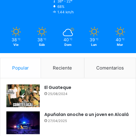
38º - 22º
68%
1.44 km/h
38
38
40
39
40
℃
℃
℃
℃
℃
Vie
Sáb
Dom
Lun
Mar
Popular
Reciente
Comentarios
El Guateque
25/08/2024
Apuñalan anoche a un joven en Alcalá
27/04/2025