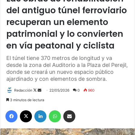
del antiguo túnel ferroviario
recuperan un elemento
patrimonial y lo convierten
en vía peatonal y ciclista
El túnel tiene 370 metros de longitud y va
desde la zona del Auditorio a la Plaza del Perejil,
donde se creará un nuevo espacio público
ajardinado y con elementos de sombra.
Redacción
F
S
22/05/2026
0
960
o
e
3 minutos de lectura
l
n
Facebook
X
LinkedIn
WhatsApp
Compartir por correo electrónico
l
d
o
a
w
n
o
e