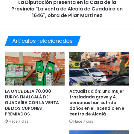
n
La Diputación presenta en la Casa de la
i
m
Provincia "La venta de Alcalá de Guadaíra en
ó
e
n
1646", obra de Pilar Martínez
d
p
i
r
o
e
a
s
Artículos relacionados
m
e
b
n
i
t
e
a
n
e
t
n
a
l
l
a
LA ONCE DEJA 70.000
Actualización: una mujer
p
C
EUROS EN ALCALÁ DE
trasladada grave y 4
a
GUADAÍRA CON LA VENTA
personas han sufrido
a
DE DOS CUPONES
daños en el Incendio en el
r
s
PREMIADOS
centro de Alcalá
a
a
u
d
Hace 7 días
Hace 7 días
n
e
a
l