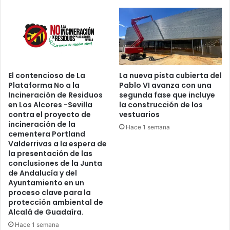
R
O
S
E
S
T
E
El contencioso de La
La nueva pista cubierta del
M
Plataforma No a la
Pablo VI avanza con una
E
Incineración de Residuos
segunda fase que incluye
S
en Los Alcores -Sevilla
la construcción de los
contra el proyecto de
vestuarios
incineración de la
Hace 1 semana
cementera Portland
Valderrivas a la espera de
la presentación de las
conclusiones de la Junta
de Andalucía y del
Ayuntamiento en un
proceso clave para la
protección ambiental de
Alcalá de Guadaíra.
Hace 1 semana