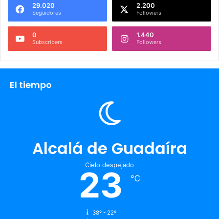
29.020
2.200
Seguidores
Followers
0
1.440
Subscribers
Followers
El tiempo
Alcalá de Guadaíra
Cielo despejado
23
℃
38º - 22º