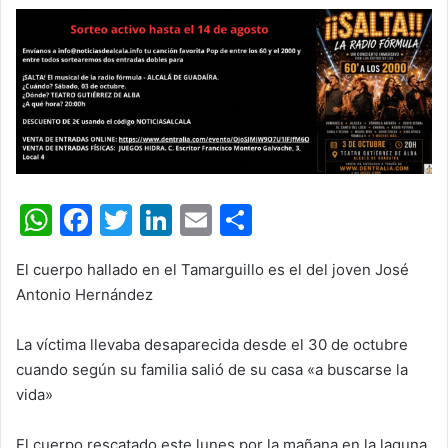
W
F
T
Li
E
C
h
a
w
n
m
o
El cuerpo hallado en el Tamarguillo es el del joven José
at
c
itt
k
ai
m
Antonio Hernández
s
e
er
e
l
p
A
b
dI
ar
La víctima llevaba desaparecida desde el 30 de octubre
cuando según su familia salió de su casa «a buscarse la
p
o
n
tir
vida»
p
o
k
El cuerpo rescatado este lunes por la mañana en la laguna