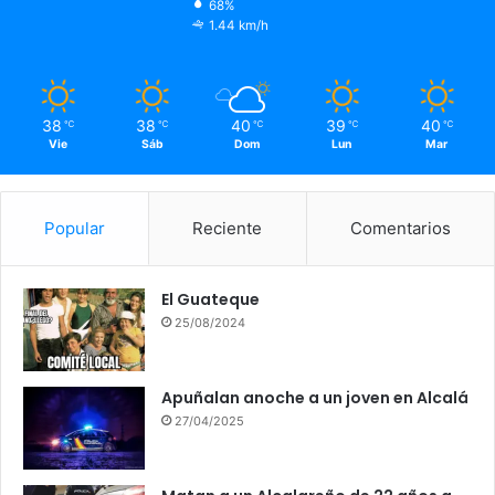
68%
1.44 km/h
38
38
40
39
40
℃
℃
℃
℃
℃
Vie
Sáb
Dom
Lun
Mar
Popular
Reciente
Comentarios
El Guateque
25/08/2024
Apuñalan anoche a un joven en Alcalá
27/04/2025