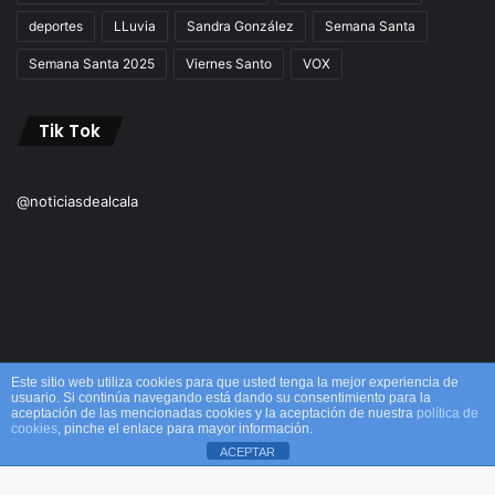
deportes
LLuvia
Sandra González
Semana Santa
Semana Santa 2025
Viernes Santo
VOX
Tik Tok
@noticiasdealcala
Este sitio web utiliza cookies para que usted tenga la mejor experiencia de
usuario. Si continúa navegando está dando su consentimiento para la
aceptación de las mencionadas cookies y la aceptación de nuestra
política de
© Copyright 2026, Todos los derechos reservados M&M |
cookies
, pinche el enlace para mayor información.
ACEPTAR
Alcalá
Facebook
X
WhatsApp
Telegram
Viber