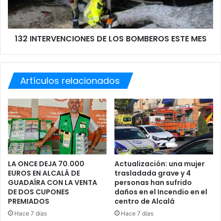
T
E
R
R
A
V
132 INTERVENCIONES DE LOS BOMBEROS ESTE MES
N
E
V
N
Í
C
A
I
Artículos relacionados
O
N
E
S
D
E
L
O
S
LA ONCE DEJA 70.000
Actualización: una mujer
EUROS EN ALCALÁ DE
trasladada grave y 4
B
GUADAÍRA CON LA VENTA
personas han sufrido
O
DE DOS CUPONES
daños en el Incendio en el
M
PREMIADOS
centro de Alcalá
B
Hace 7 días
Hace 7 días
E