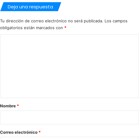
Deja una respuesta
Tu dirección de correo electrónico no será publicada.
Los campos
obligatorios están marcados con
*
C
o
m
e
n
t
a
r
Nombre
*
i
o
*
Correo electrónico
*