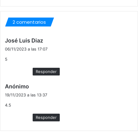
2 comentarios
d
José Luis Diaz
i
06/11/2023 a las 17:07
c
5
e
:
Responder
d
Anónimo
i
19/11/2023 a las 13:37
c
4.5
e
:
Responder