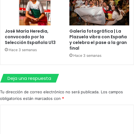
José María Heredia,
Galería fotográfica | La
convocado por la
Plazuela vibra con España
Selección Española U13
y celebra el pase a la gran
final
Hace 3 semanas
Hace 3 semanas
Deja una respuesta
Tu dirección de correo electrónico no será publicada.
Los campos
obligatorios están marcados con
*
C
o
m