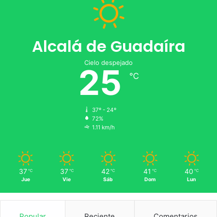
Alcalá de Guadaíra
Cielo despejado
25
℃
37º - 24º
72%
1.11 km/h
37
37
42
41
40
℃
℃
℃
℃
℃
Jue
Vie
Sáb
Dom
Lun
Popular
Reciente
Comentarios