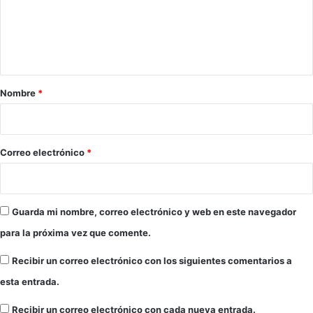
e
n
t
a
r
Nombre
*
i
o
*
Correo electrónico
*
Guarda mi nombre, correo electrónico y web en este navegador
para la próxima vez que comente.
Recibir un correo electrónico con los siguientes comentarios a
esta entrada.
Recibir un correo electrónico con cada nueva entrada.