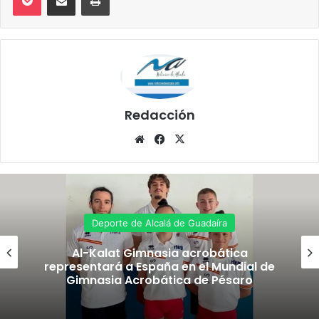
Redacción
Siti
Fa
X
o
ce
we
bo
b
ok
Deporte de Alcalá de Guadaíra
Al-Kalat Gimnasia acrobática
representará a España en el Mundial de
Gimnasia Acrobática de Pésaro