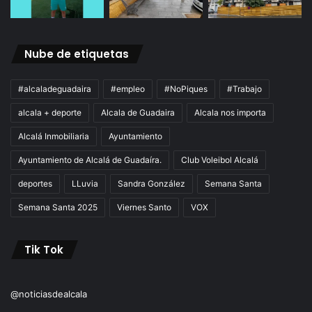
Nube de etiquetas
#alcaladeguadaira
#empleo
#NoPiques
#Trabajo
alcala + deporte
Alcala de Guadaira
Alcala nos importa
Alcalá Inmobiliaria
Ayuntamiento
Ayuntamiento de Alcalá de Guadaíra.
Club Voleibol Alcalá
deportes
LLuvia
Sandra González
Semana Santa
Semana Santa 2025
Viernes Santo
VOX
Tik Tok
@noticiasdealcala