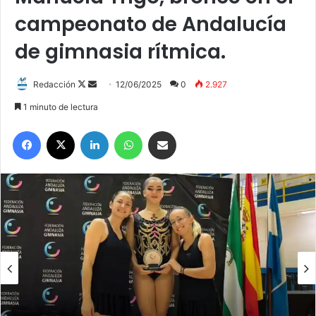
campeonato de Andalucía
de gimnasia rítmica.
Redacción
F
S
12/06/2025
0
2.927
o
e
1 minuto de lectura
l
n
Facebook
X
LinkedIn
WhatsApp
Compartir por correo electrónico
l
d
o
a
w
n
o
e
n
m
X
a
i
l