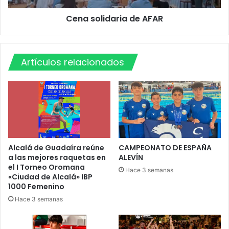
t
d
Cena solidaria de AFAR
e
a
e
r
s
i
t
a
Artículos relacionados
a
d
m
e
a
A
ñ
F
a
A
n
R
a
Alcalá de Guadaíra reúne
CAMPEONATO DE ESPAÑA
a las mejores raquetas en
ALEVÍN
el I Torneo Oromana
Hace 3 semanas
«Ciudad de Alcalá» IBP
1000 Femenino
Hace 3 semanas