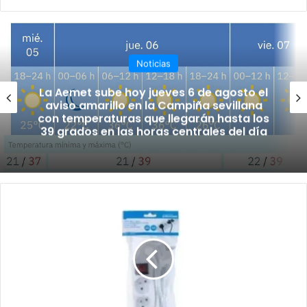
o
ce
uT
tag
we
bo
ub
ra
b
ok
e
m
Noticias
La Aemet sube hoy jueves 6 de agosto el
aviso amarillo en la Campiña sevillana
con temperaturas que llegarán hasta los
39 grados en las horas centrales del día
A
T
E
N
C
I
Ó
N