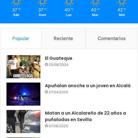
37
37
40
40
42
℃
℃
℃
℃
℃
Sáb
Dom
Lun
Mar
Mié
Popular
Reciente
Comentarios
El Guateque
25/08/2024
Apuñalan anoche a un joven en Alcalá
27/04/2025
Matan a un Alcalareño de 22 años a
puñaladas en Sevilla
07/06/2025