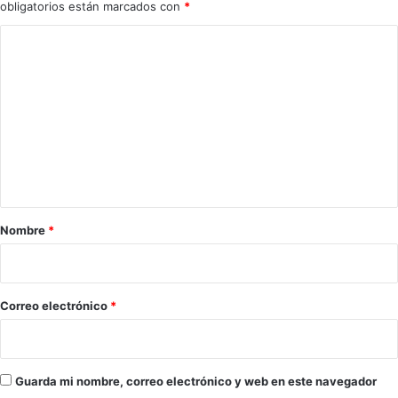
obligatorios están marcados con
*
C
o
m
e
n
t
a
r
Nombre
*
i
o
*
Correo electrónico
*
Guarda mi nombre, correo electrónico y web en este navegador