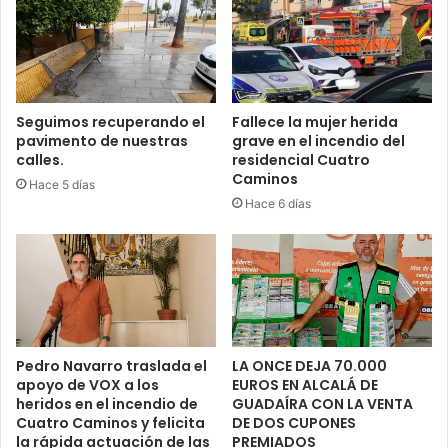
A
E
N
N
R
P
E
E
T
D
I
I
Seguimos recuperando el
Fallece la mujer herida
R
pavimento de nuestras
grave en el incendio del
R
calles.
residencial Cuatro
A
A
Caminos
D
L
Hace 5 días
O
A
Hace 6 días
.
L
Q
U
I
L
A
R
Pedro Navarro traslada el
LA ONCE DEJA 70.000
U
apoyo de VOX a los
EUROS EN ALCALÁ DE
N
heridos en el incendio de
GUADAÍRA CON LA VENTA
P
Cuatro Caminos y felicita
DE DOS CUPONES
I
la rápida actuación de las
PREMIADOS