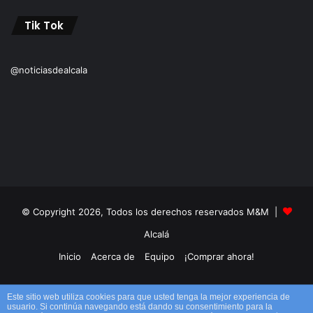
Tik Tok
@noticiasdealcala
© Copyright 2026, Todos los derechos reservados M&M |
Alcalá
Inicio
Acerca de
Equipo
¡Comprar ahora!
Facebook
X
YouTube
Instagram
TikTok
RSS
Este sitio web utiliza cookies para que usted tenga la mejor experiencia de
usuario. Si continúa navegando está dando su consentimiento para la