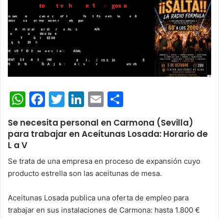
W
F
T
Li
E
C
h
a
w
n
m
o
Se necesita personal en Carmona (Sevilla)
at
c
itt
k
ai
m
para trabajar en Aceitunas Losada: Horario de
s
e
er
e
l
p
L a V
A
b
dI
ar
Se trata de una empresa en proceso de expansión cuyo
p
o
n
tir
producto estrella son las aceitunas de mesa.
p
o
Aceitunas Losada publica una oferta de empleo para
k
trabajar en sus instalaciones de Carmona: hasta 1.800 €