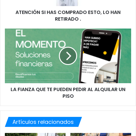
S
ATENCIÓN SI HAS COMPRADO ESTO, LO HAN
I
RETIRADO .
H
A
S
L
C
A
O
F
M
I
P
A
R
N
A
Z
D
A
O
Q
E
LA FIANZA QUE TE PUEDEN PEDIR AL ALQUILAR UN
U
S
PISO
E
T
T
O
E
,
P
L
Artículos relacionados
U
O
E
H
D