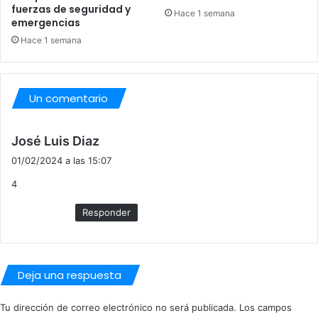
S
fuerzas de seguridad y
Hace 1 semana
O
emergencias
Hace 1 semana
Un comentario
d
José Luis Diaz
i
01/02/2024 a las 15:07
c
4
e
:
Responder
Deja una respuesta
Tu dirección de correo electrónico no será publicada.
Los campos