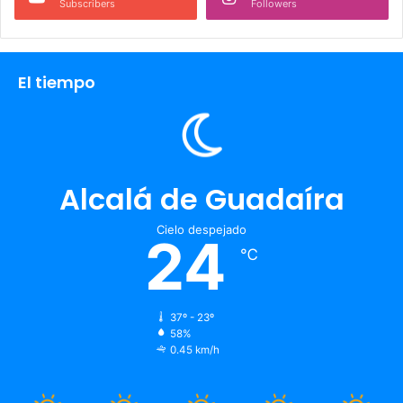
Subscribers
Followers
El tiempo
Alcalá de Guadaíra
Cielo despejado
24
℃
37º - 23º
58%
0.45 km/h