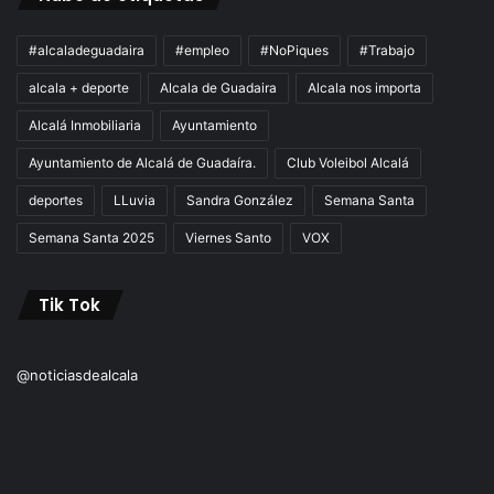
#alcaladeguadaira
#empleo
#NoPiques
#Trabajo
alcala + deporte
Alcala de Guadaira
Alcala nos importa
Alcalá Inmobiliaria
Ayuntamiento
Ayuntamiento de Alcalá de Guadaíra.
Club Voleibol Alcalá
deportes
LLuvia
Sandra González
Semana Santa
Semana Santa 2025
Viernes Santo
VOX
Tik Tok
@noticiasdealcala