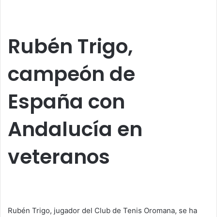
at
c
itt
k
ai
m
s
e
er
e
l
p
A
b
dI
ar
Rubén Trigo,
p
o
n
tir
campeón de
p
o
k
España con
Andalucía en
veteranos
Rubén Trigo, jugador del Club de Tenis Oromana, se ha