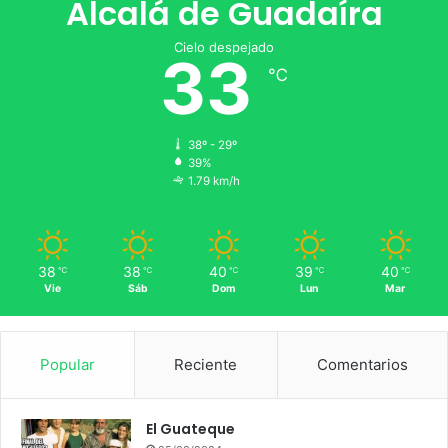
Alcalá de Guadaíra
Cielo despejado
33
℃
38º - 29º
39%
1.79 km/h
38
38
40
39
40
℃
℃
℃
℃
℃
Vie
Sáb
Dom
Lun
Mar
Popular
Reciente
Comentarios
El Guateque