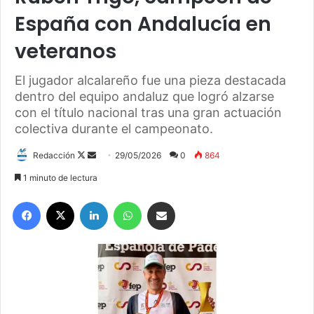
España con Andalucía en
veteranos
El jugador alcalareño fue una pieza destacada
dentro del equipo andaluz que logró alzarse
con el título nacional tras una gran actuación
colectiva durante el campeonato.
Redacción
F
S
29/05/2026
0
864
o
e
1 minuto de lectura
l
n
Facebook
X
LinkedIn
WhatsApp
Compartir por correo electrónico
l
d
o
a
w
n
o
e
n
m
X
a
i