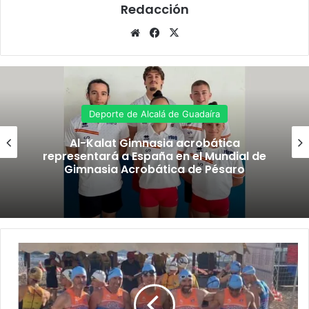
Redacción
Siti
Fa
X
o
ce
we
bo
b
ok
Deporte de Alcalá de Guadaíra
Al-Kalat Gimnasia acrobática
representará a España en el Mundial de
Gimnasia Acrobática de Pésaro
E
l
C
l
u