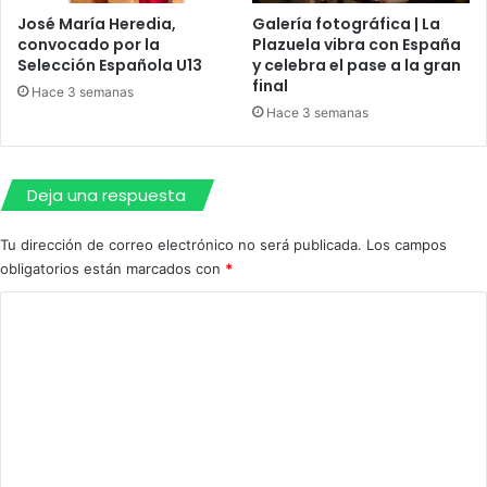
e
u
José María Heredia,
Galería fotográfica | La
s
n
convocado por la
Plazuela vibra con España
t
c
Selección Española U13
y celebra el pase a la gran
a
o
final
Hace 3 semanas
c
r
Hace 3 semanas
a
t
d
e
a
d
p
e
Deja una respuesta
r
t
e
r
Tu dirección de correo electrónico no será publicada.
Los campos
s
á
obligatorios están marcados con
*
e
f
n
i
C
c
c
o
i
o
a
m
e
e
n
e
n
l
n
l
a
a
c
t
C