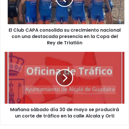
b
C
A
P
El Club CAPA consolida su crecimiento nacional
A
con una destacada presencia en la Copa del
c
o
Rey de Triatlón
n
s
M
o
a
l
ñ
i
a
d
n
a
a
s
s
u
á
c
b
r
Mañana sábado día 30 de mayo se producirá
a
e
un corte de tráfico en la calle Alcala y Orti
d
c
o
i
d