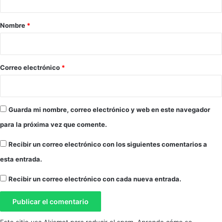
a
a
o
l
p
l
r
Nombre
*
a
e
i
d
A
e
o
l
l
c
*
Correo electrónico
*
R
a
e
l
y
a
d
y
Guarda mi nombre, correo electrónico y web en este navegador
e
O
T
para la próxima vez que comente.
r
r
t
Recibir un correo electrónico con los siguientes comentarios a
i
i
a
esta entrada.
t
l
Recibir un correo electrónico con cada nueva entrada.
ó
n