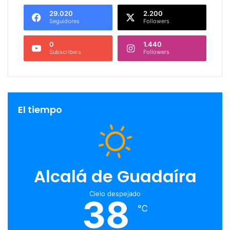
29.020
2.200
Seguidores
Followers
0
1.440
Subscribers
Followers
El tiempo
Alcalá de Guadaíra
Cielo despejado
38
℃