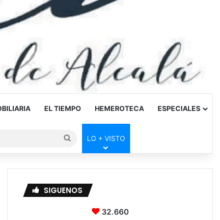
BILIARIA
EL TIEMPO
HEMEROTECA
ESPECIALES
Buscar
LO + VISTO
por
SIGUENOS
32.660