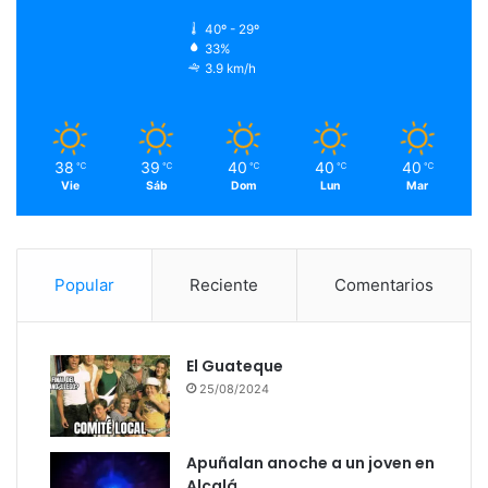
40º - 29º
33%
3.9 km/h
38
39
40
40
40
℃
℃
℃
℃
℃
Vie
Sáb
Dom
Lun
Mar
Popular
Reciente
Comentarios
El Guateque
25/08/2024
Apuñalan anoche a un joven en
Alcalá