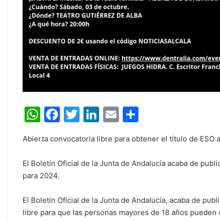
W
F
T
Li
E
C
h
a
w
n
m
o
Abierta convocatoria libre para obtener el título de ESO
at
c
itt
k
ai
m
s
e
er
e
l
p
El Boletín Oficial de la Junta de Andalucía acaba de publ
A
b
dI
ar
para 2024.
p
o
n
tir
El Boletín Oficial de la Junta de Andalucía, acaba de pub
p
o
libre para que las personas mayores de 18 años pueden o