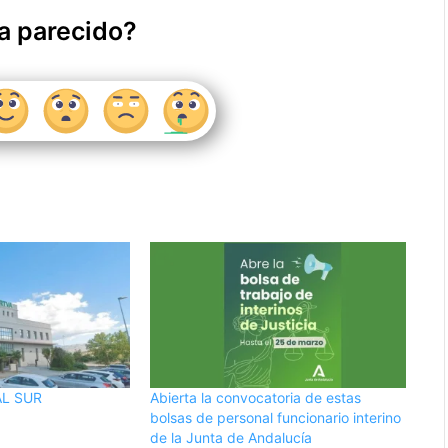
a parecido?
L SUR
Abierta la convocatoria de estas
bolsas de personal funcionario interino
de la Junta de Andalucía