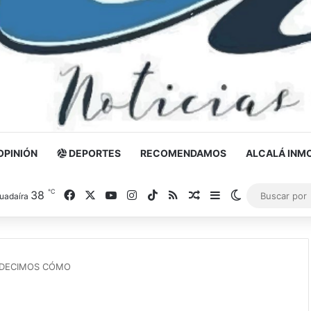
OPINIÓN
DEPORTES
RECOMENDAMOS
ALCALÁ INMO
℃
38
Facebook
X
YouTube
Instagram
TikTok
RSS
Noticia al azar
Barra lateral
Switch skin
uadaíra
E DECIMOS CÓMO