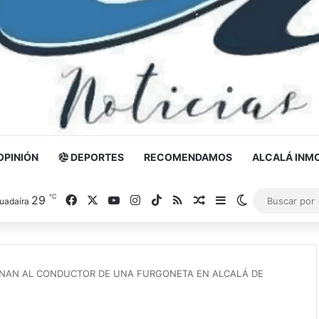
OPINIÓN
DEPORTES
RECOMENDAMOS
ALCALÁ INMO
℃
29
Facebook
X
YouTube
Instagram
TikTok
RSS
Noticia al azar
Barra lateral
Switch skin
uadaíra
AN AL CONDUCTOR DE UNA FURGONETA EN ALCALÁ DE