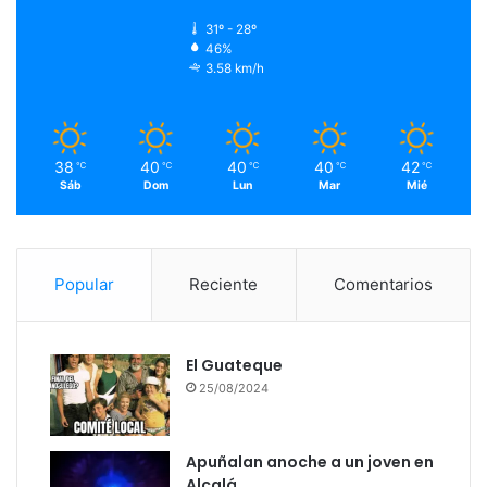
31º - 28º
46%
3.58 km/h
38
40
40
40
42
℃
℃
℃
℃
℃
Sáb
Dom
Lun
Mar
Mié
Popular
Reciente
Comentarios
El Guateque
25/08/2024
Apuñalan anoche a un joven en
Alcalá