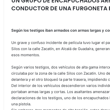
UN GRUPO DE ENCAPUCHADOS AR
A
b
dI
ar
CONDUCTOR DE UNA FURGONETA E
p
o
n
tir
p
o
k
Según los testigos iban armados con armas largas y co
Un grave y confuso incidente de película tuvo lugar el pas
Silos con la calle Zacatín, en Alcalá de Guadaíra, genera
esos momentos.
Según varios testigos, dos vehículos de alta gama inte
circulaba por la zona de la calle Silos con Zacatin. Uno 
delantera y el otro bloqueó la parte trasera, impidiendo 
Del interior de los vehículos descendieron varios indiv
portaban armas largas y cortas. Los asaltantes amenazar
declaraciones de los testigos, uno de los encapuchados l
una pistola.