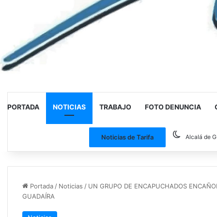
PORTADA
NOTICIAS
TRABAJO
FOTO DENUNCIA
Noticias de Tarifa
Alcalá de G
Portada
/
Noticias
/
UN GRUPO DE ENCAPUCHADOS ENCAÑON
GUADAÍRA