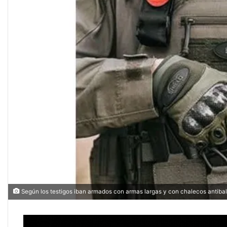
i
l
Según los testigos iban armados con armas largas y con chalecos antiba