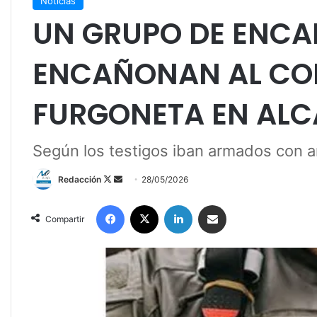
Noticias
UN GRUPO DE ENC
ENCAÑONAN AL CO
FURGONETA EN ALC
Según los testigos iban armados con a
Redacción
F
S
28/05/2026
o
e
Facebook
X
LinkedIn
Compartir por correo electrónico
l
n
Compartir
l
d
o
a
w
n
o
e
n
m
X
a