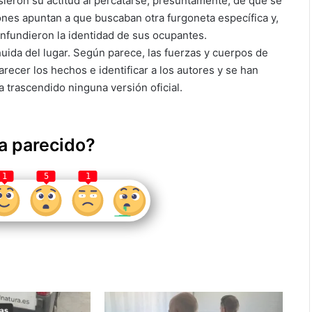
ieron su actitud al percatarse, presuntamente, de que se
ones apuntan a que buscaban otra furgoneta específica y,
confundieron la identidad de sus ocupantes.
uida del lugar. Según parece, las fuerzas y cuerpos de
recer los hechos e identificar a los autores y se han
 trascendido ninguna versión oficial.
a parecido?
1
5
1