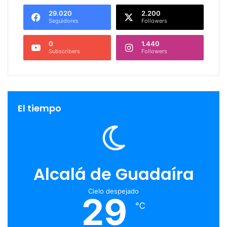
29.020
2.200
Seguidores
Followers
0
1.440
Subscribers
Followers
El tiempo
Alcalá de Guadaíra
Cielo despejado
29
℃