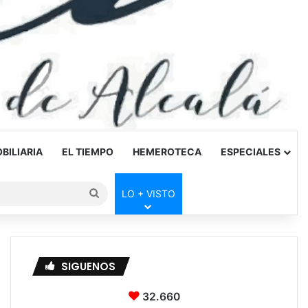
BILIARIA
EL TIEMPO
HEMEROTECA
ESPECIALES
Buscar
LO + VISTO
por
SIGUENOS
32.660