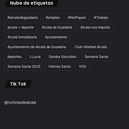
Nube de etiquetas
#alcaladeguadaira
#empleo
#NoPiques
#Trabajo
alcala + deporte
Alcala de Guadaira
Alcala nos importa
Alcalá Inmobiliaria
Ayuntamiento
Ayuntamiento de Alcalá de Guadaíra.
Club Voleibol Alcalá
deportes
LLuvia
Sandra González
Semana Santa
Semana Santa 2025
Viernes Santo
VOX
Tik Tok
@noticiasdealcala