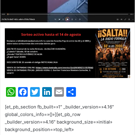
W
F
T
Li
E
C
h
a
w
n
m
o
[et_pb_section fb_built=»1″ _builder_version=»4.16″
at
c
itt
k
ai
m
global_colors_info=»{}»][et_pb_row
s
e
er
e
l
p
_builder_version=»4.16″ background_size=»initial»
A
b
dI
ar
background_position=»top_left»