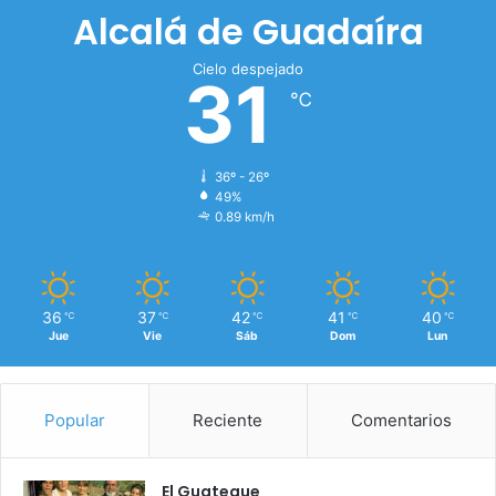
Alcalá de Guadaíra
Cielo despejado
31
℃
36º - 26º
49%
0.89 km/h
36
37
42
41
40
℃
℃
℃
℃
℃
Jue
Vie
Sáb
Dom
Lun
Popular
Reciente
Comentarios
El Guateque