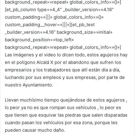
background_repeat=»repeat» global_colors_info=»{}»]
p
o
n
tir
[et_pb_column type=»4_4″ _builder_version=»4.16″
p
o
custom_padding=»|||» global_colors_info=»{}»
k
custom_padding__hover=»|||»][et_pb_text
_builder_version=»4.16″ background_size=»initial»
background_position=»top_left»
background_repeat=»repeat» global_colors_info=»{}»]
Las imágenes y el video lo dicen todo, estos agujeros hay
en el polígono Alcalá X por el abandono que sufren los
empresarios y los trabajadores que allí están día a día,
luchando por sus empleos y sus empresas, por parte de
nuestro Ayuntamiento.
Llevan muchísimo tiempo quejándose de estos agujeros ,
lo peor ya no es que rompan sus vehículos , lo peor es
que tienen que esquivar las piedras que salen disparadas
cuando pasan los vehículos por esa zona, porque les
pueden causar mucho daño.