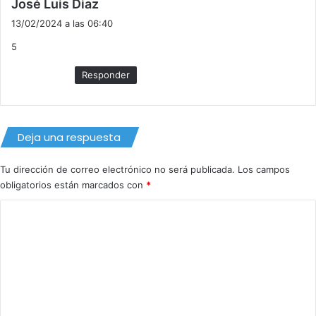
d
José Luis Diaz
i
13/02/2024 a las 06:40
c
5
e
:
Responder
Deja una respuesta
Tu dirección de correo electrónico no será publicada.
Los campos
obligatorios están marcados con
*
C
o
m
e
n
t