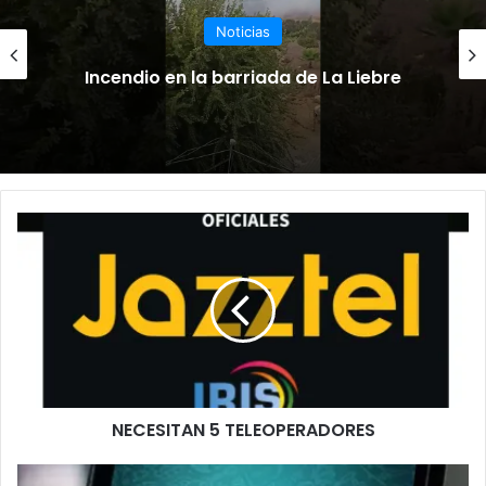
Noticias
Incendio en la barriada de La Liebre
N
E
C
E
S
I
T
A
N
NECESITAN 5 TELEOPERADORES
5
T
E
A