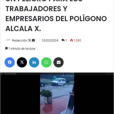
TRABAJADORES Y
EMPRESARIOS DEL POLÍGONO
ALCALA X.
Redacción
F
S
12/02/2024
1
1.061
o
e
1 minuto de lectura
l
n
Facebook
X
LinkedIn
WhatsApp
Compartir por correo electrónico
l
d
o
a
w
n
o
e
n
m
X
a
i
l