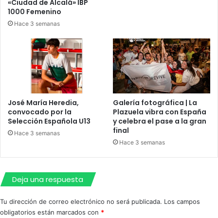
«Ciudad de Alcalá» IBP
e
L
1000 Femenino
o
C
n
Hace 3 semanas
L
a
U
s
B
d
V
e
O
l
L
i
E
g
I
José María Heredia,
Galería fotográfica | La
a
B
convocado por la
Plazuela vibra con España
y
O
Selección Española U13
y celebra el pase a la gran
s
L
final
Hace 3 semanas
u
A
Hace 3 semanas
b
L
c
C
a
A
m
L
Deja una respuesta
p
A
e
,
Tu dirección de correo electrónico no será publicada.
Los campos
o
S
obligatorios están marcados con
*
n