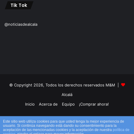
Tik Tok
@noticiasdealcala
© Copyright 2026, Todos los derechos reservados M&M |
Alcalá
Inicio
Acerca de
Equipo
¡Comprar ahora!
Facebook
X
YouTube
Instagram
TikTok
RSS
Este sitio web utiliza cookies para que usted tenga la mejor experiencia de
usuario. Si continúa navegando está dando su consentimiento para la
aceptación de las mencionadas cookies y la aceptación de nuestra
política de