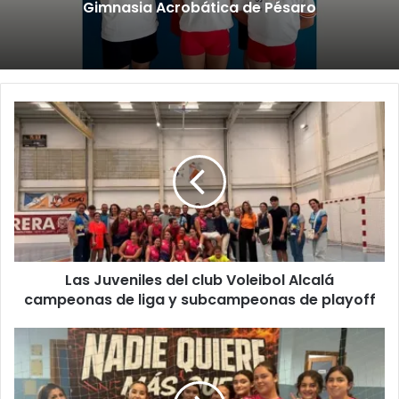
Gimnasia Acrobática de Pésaro
L
a
s
J
u
v
e
n
i
Las Juveniles del club Voleibol Alcalá
l
campeonas de liga y subcampeonas de playoff
e
s
d
N
e
U
l
E
c
S