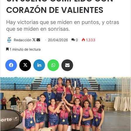
CORAZÓN DE VALIENTES
Hay victorias que se miden en puntos, y otras
que se miden en sonrisas.
Redacción
F
S
20/04/2026
0
1.333
o
e
1 minuto de lectura
l
n
Facebook
X
LinkedIn
WhatsApp
Compartir por correo electrónico
l
d
o
a
w
n
o
e
n
m
X
a
i
l