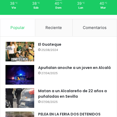
38
38
40
39
40
℃
℃
℃
℃
℃
Vie
Sáb
Dom
Lun
Mar
Popular
Reciente
Comentarios
El Guateque
25/08/2024
Apuñalan anoche a un joven en Alcalá
27/04/2025
Matan a un Alcalareño de 22 años a
puñaladas en Sevilla
07/06/2025
PELEA EN LA FERIA DOS DETENIDOS