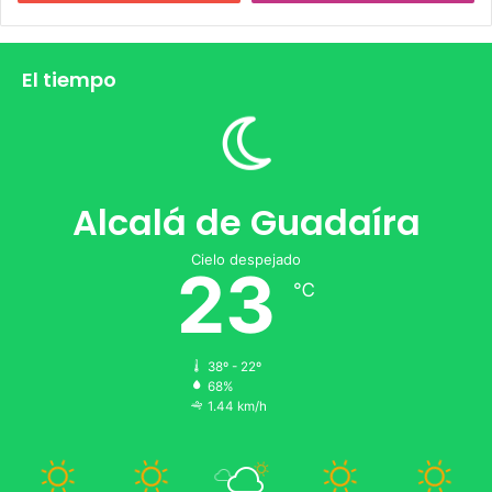
El tiempo
Alcalá de Guadaíra
Cielo despejado
23
℃
38º - 22º
68%
1.44 km/h