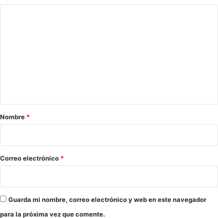
E
a
T
C
s
R
o
d
A
e
m
E
p
E
e
l
L
n
a
T
y
E
t
o
R
a
f
C
f
E
r
Nombre
*
R
i
P
o
U
E
*
Correo electrónico
*
S
T
O
Guarda mi nombre, correo electrónico y web en este navegador
para la próxima vez que comente.