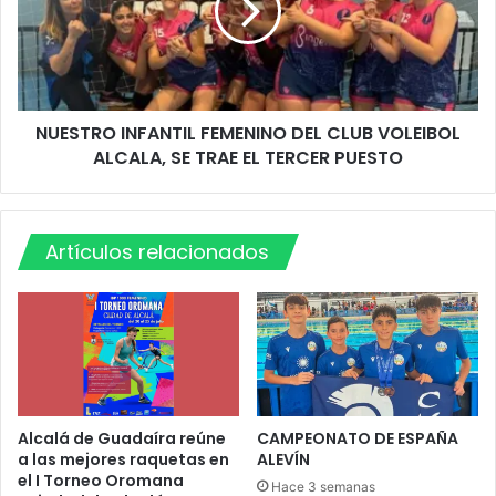
l
T
u
R
b
O
V
I
o
N
l
NUESTRO INFANTIL FEMENINO DEL CLUB VOLEIBOL
F
e
ALCALA, SE TRAE EL TERCER PUESTO
A
i
N
b
T
o
I
l
Artículos relacionados
L
A
F
l
E
c
M
a
E
l
N
á
I
c
N
a
O
Alcalá de Guadaíra reúne
CAMPEONATO DE ESPAÑA
m
a las mejores raquetas en
ALEVÍN
D
el I Torneo Oromana
p
E
Hace 3 semanas