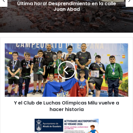
Última hora! Desprendimiento en la calle
Juan Abad
Y
e
l
C
l
u
b
d
e
Y el Club de Luchas Olímpicas Milu vuelve a
L
hacer historia
u
c
h
¡
a
V