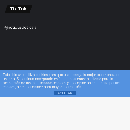
Tik Tok
@noticiasdealcala
Este sitio web utiliza cookies para que usted tenga la mejor experiencia de
usuario. Si continúa navegando está dando su consentimiento para la
aceptación de las mencionadas cookies y la aceptación de nuestra
política de
© Copyright 2026, Todos los derechos reservados M&M |
cookies
, pinche el enlace para mayor información.
ACEPTAR
Alcalá
Facebook
X
WhatsApp
Telegram
Viber
Inicio
Acerca de
Equipo
¡Comprar ahora!
B
Facebook
X
YouTube
Instagram
TikTok
RSS