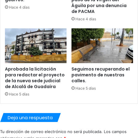
Águila por una denuncia
a
l
Hace 4 días
de PACMA
c
t
e
i
Hace 4 días
r
d
h
e
i
p
s
o
t
r
o
t
r
i
Aprobada la licitación
Seguimos recuperando el
i
v
para redactar el proyecto
pavimento de nuestras
a
a
de la nueva sede judicial
calles.
s
de Alcalá de Guadaíra
Hace 5 días
d
Hace 5 días
e
V
e
r
Deja una respuesta
a
n
Tu dirección de correo electrónico no será publicada.
Los campos
o