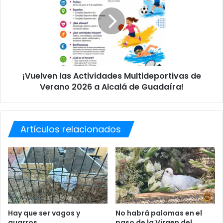
s
u
O
e
l
l
í
v
m
e
p
n
i
l
c
¡Vuelven las Actividades Multideportivas de
a
a
Verano 2026 a Alcalá de Guadaíra!
s
s
A
M
c
i
t
l
Artículos relacionados
i
u
v
v
i
u
d
e
a
l
d
v
e
e
s
a
M
Hay que ser vagos y
No habrá palomas en el
h
guarros.
paso de la Virgen del
u