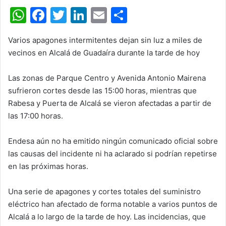
W
F
T
Li
E
C
h
a
w
n
m
o
Varios apagones intermitentes dejan sin luz a miles de
at
c
itt
k
ai
m
vecinos en Alcalá de Guadaíra durante la tarde de hoy
s
e
er
e
l
p
A
b
dI
ar
Las zonas de Parque Centro y Avenida Antonio Mairena
sufrieron cortes desde las 15:00 horas, mientras que
p
o
n
tir
Rabesa y Puerta de Alcalá se vieron afectadas a partir de
p
o
las 17:00 horas.
k
Endesa aún no ha emitido ningún comunicado oficial sobre
las causas del incidente ni ha aclarado si podrían repetirse
en las próximas horas.
Una serie de apagones y cortes totales del suministro
eléctrico han afectado de forma notable a varios puntos de
Alcalá a lo largo de la tarde de hoy. Las incidencias, que