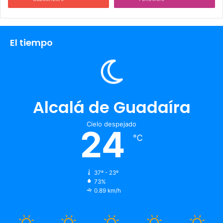
El tiempo
Alcalá de Guadaíra
Cielo despejado
24
℃
37º - 23º
73%
0.89 km/h