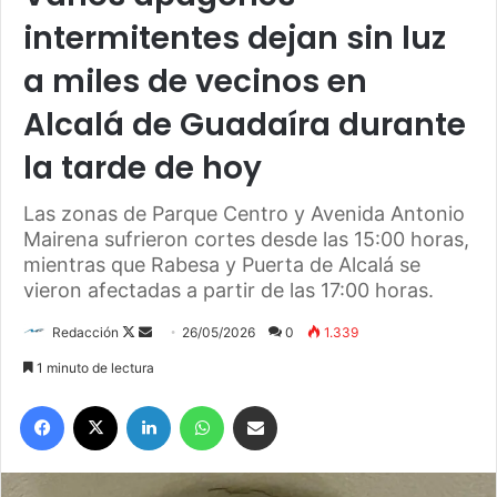
intermitentes dejan sin luz
a miles de vecinos en
Alcalá de Guadaíra durante
la tarde de hoy
Las zonas de Parque Centro y Avenida Antonio
Mairena sufrieron cortes desde las 15:00 horas,
mientras que Rabesa y Puerta de Alcalá se
vieron afectadas a partir de las 17:00 horas.
Redacción
F
S
26/05/2026
0
1.339
o
e
1 minuto de lectura
l
n
Facebook
X
LinkedIn
WhatsApp
Compartir por correo electrónico
l
d
o
a
w
n
o
e