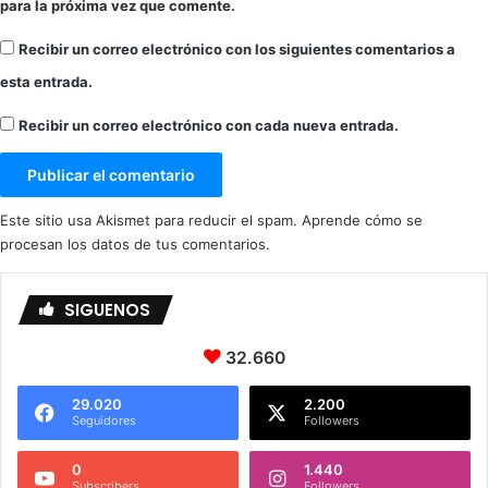
!
para la próxima vez que comente.
Recibir un correo electrónico con los siguientes comentarios a
esta entrada.
Recibir un correo electrónico con cada nueva entrada.
Este sitio usa Akismet para reducir el spam.
Aprende cómo se
procesan los datos de tus comentarios.
SIGUENOS
32.660
29.020
2.200
Seguidores
Followers
0
1.440
Subscribers
Followers