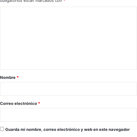
obligatorios están marcados con
*
2
0
C
2
o
6
a
m
A
e
l
n
c
a
t
l
a
á
d
r
Nombre
*
e
i
G
u
o
a
*
Correo electrónico
*
d
a
í
r
Guarda mi nombre, correo electrónico y web en este navegador
a