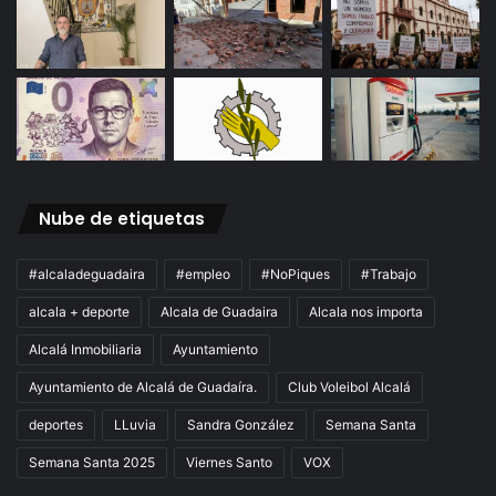
Nube de etiquetas
#alcaladeguadaira
#empleo
#NoPiques
#Trabajo
alcala + deporte
Alcala de Guadaira
Alcala nos importa
Alcalá Inmobiliaria
Ayuntamiento
Ayuntamiento de Alcalá de Guadaíra.
Club Voleibol Alcalá
deportes
LLuvia
Sandra González
Semana Santa
Semana Santa 2025
Viernes Santo
VOX