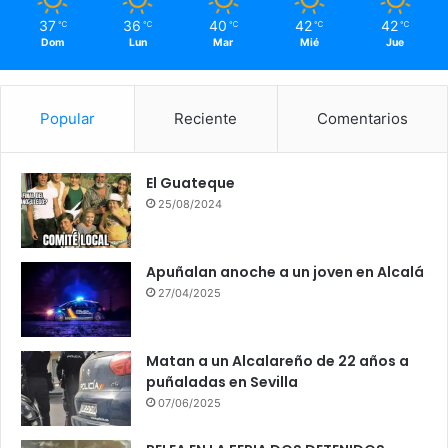
37
36
40
42
42
℃
℃
℃
℃
℃
Dom
Lun
Mar
Mié
Jue
Popular
Reciente
Comentarios
El Guateque
25/08/2024
Apuñalan anoche a un joven en Alcalá
27/04/2025
Matan a un Alcalareño de 22 años a
puñaladas en Sevilla
07/06/2025