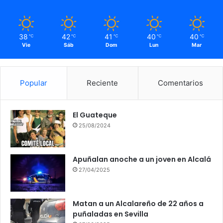
r
s
38
42
41
40
40
℃
℃
℃
℃
℃
Vie
Sáb
Dom
Lun
Mar
Popular
Reciente
Comentarios
El Guateque
25/08/2024
Apuñalan anoche a un joven en Alcalá
27/04/2025
Matan a un Alcalareño de 22 años a
puñaladas en Sevilla