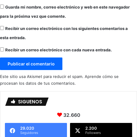
t
Guarda mi nombre, correo electrónico y web en este navegador
a
para la próxima vez que comente.
d
e
Recibir un correo electrónico con los siguientes comentarios a
r
e
esta entrada.
s
p
Recibir un correo electrónico con cada nueva entrada.
u
e
s
t
Este sitio usa Akismet para reducir el spam.
Aprende cómo se
a
procesan los datos de tus comentarios.
s
d
e
SIGUENOS
l
á
32.660
r
e
29.020
2.200
a
Seguidores
Followers