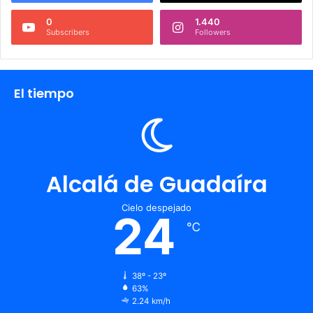
d
e
0
1.440
Subscribers
Followers
J
u
v
e
El tiempo
n
t
u
d
d
e
Alcalá de Guadaíra
P
a
Cielo despejado
u
24
l
℃
a
F
u
38º - 23º
s
63%
t
2.24 km/h
e