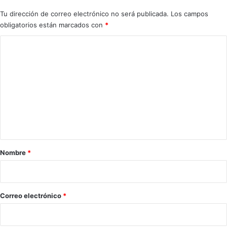
e
Tu dirección de correo electrónico no será publicada.
Los campos
n
obligatorios están marcados con
*
c
i
C
a
o
d
m
e
A
e
n
n
d
a
t
l
a
u
c
r
Nombre
*
í
i
a
o
l
a
*
Correo electrónico
*
f
a
l