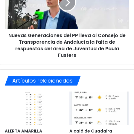
v
a
a
s
n
G
t
e
e
n
Nuevas Generaciones del PP lleva al Consejo de
s
e
e
Transparencia de Andalucía la falta de
r
n
a
respuestas del área de Juventud de Paula
e
c
Fusters
l
i
f
o
i
n
n
e
Artículos relacionados
d
s
e
d
s
e
e
l
m
P
a
P
n
l
a
l
ALERTA AMARILLA
Alcalá de Guadaíra