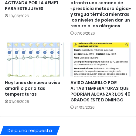
e
ACTIVADA POR LA AEMET
afronta una semana de
PARA ESTE JUEVES
«presbicia meteorológica»
v
y tregua térmica mientras
a
10/06/2026
los niveles de polen dan un
a
respiro a los alérgicos
l
07/06/2026
C
o
n
s
e
j
o
d
Hoy lunes de nuevo aviso
AVISO AMARILLO POR
e
amarillo por altas
ALTAS TEMPERATURAS QUE
T
temperaturas
PODRÍAN ALCANZAR LOS 40
r
GRADOS ESTE DOMINGO
01/06/2026
a
31/05/2026
n
s
p
a
Deja una respuesta
r