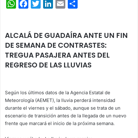
W
F
T
Li
E
C
h
a
w
n
m
o
at
c
itt
k
ai
m
s
e
er
e
l
p
ALCALÁ DE GUADAÍRA ANTE UN FIN
A
b
dI
ar
DE SEMANA DE CONTRASTES:
p
o
n
tir
TREGUA PASAJERA ANTES DEL
p
o
REGRESO DE LAS LLUVIAS
k
Según los últimos datos de la Agencia Estatal de
Meteorología (AEMET), la lluvia perderá intensidad
durante el viernes y el sábado, aunque se trata de un
escenario de transición antes de la llegada de un nuevo
frente que marcará el inicio de la próxima semana.