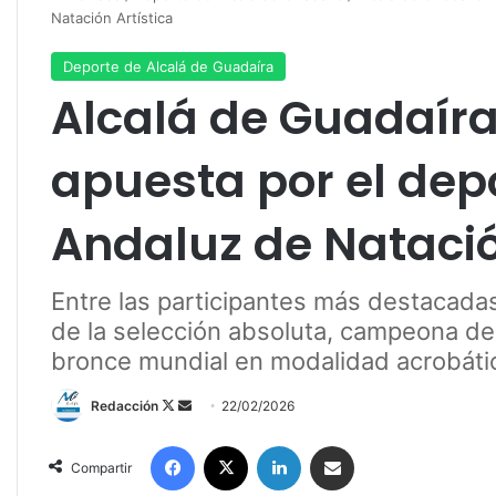
Natación Artística
Deporte de Alcalá de Guadaíra
Alcalá de Guadaíra
apuesta por el depo
Andaluz de Natació
Entre las participantes más destacada
de la selección absoluta, campeona de
bronce mundial en modalidad acrobáti
Redacción
F
S
22/02/2026
o
e
Facebook
X
LinkedIn
Compartir por correo electrónico
l
n
Compartir
l
d