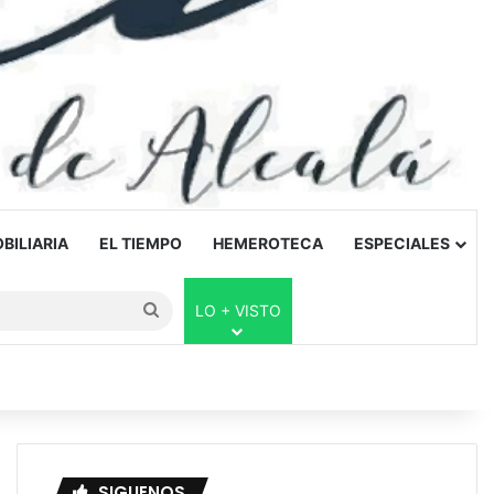
BILIARIA
EL TIEMPO
HEMEROTECA
ESPECIALES
Buscar
LO + VISTO
por
SIGUENOS