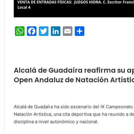
W
F
T
Li
E
C
h
a
w
n
m
o
at
c
itt
k
ai
m
s
e
er
e
l
p
A
b
dI
ar
Alcalá de Guadaíra reafirma su ap
p
o
n
tir
Open Andaluz de Natación Artísti
p
o
k
Alcalá de Guadaíra ha sido escenario del IX Campeonato
Natación Artística, una cita deportiva que ha reunido a 
disciplina a nivel autonómico y nacional.