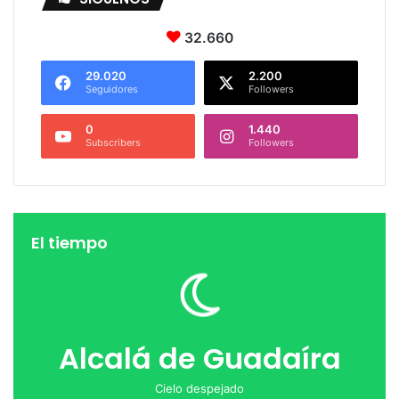
32.660
29.020
2.200
Seguidores
Followers
0
1.440
Subscribers
Followers
El tiempo
Alcalá de Guadaíra
Cielo despejado