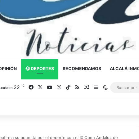
OPINIÓN
DEPORTES
RECOMENDAMOS
ALCALÁ INMO
℃
22
Facebook
X
YouTube
Instagram
TikTok
RSS
Noticia al azar
Barra lateral
Switch skin
uadaíra
reafirma su apuesta por el deporte con el IX Open Andaluz de