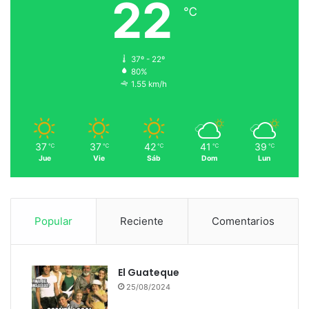
22
℃
37º - 22º
80%
1.55 km/h
37
37
42
41
39
℃
℃
℃
℃
℃
Jue
Vie
Sáb
Dom
Lun
Popular
Reciente
Comentarios
El Guateque
25/08/2024