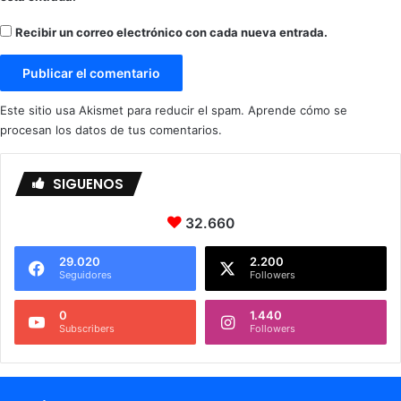
a
c
c
Recibir un correo electrónico con cada nueva entrada.
i
i
ó
ó
n
n
A
A
Este sitio usa Akismet para reducir el spam.
Aprende cómo se
r
r
procesan los datos de tus comentarios.
t
t
í
í
s
s
SIGUENOS
t
t
i
i
32.660
c
c
a
a
29.020
2.200
Seguidores
Followers
0
1.440
Subscribers
Followers