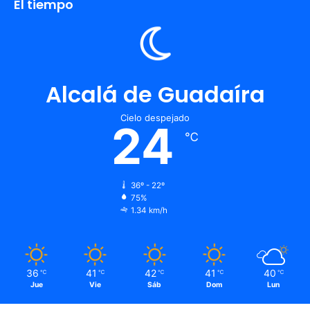
El tiempo
Alcalá de Guadaíra
Cielo despejado
24
℃
36º - 22º
75%
1.34 km/h
36
41
42
41
40
℃
℃
℃
℃
℃
Jue
Vie
Sáb
Dom
Lun