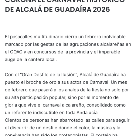
p
o
n
tir
DE ALCALÁ DE GUADAÍRA 2026
p
o
k
El pasacalles multitudinario cierra un febrero inolvidable
marcado por las gestas de las agrupaciones alcalareñas en
el COAC y en concursos de la provincia y el imparable
auge de la cantera local.
Con el “Gran Desfile de la Ilusión”, Alcalá de Guadaíra ha
puesto el broche de oro a sus actos de Carnaval. Un mes
de febrero que pasará a los anales de la fiesta no solo por
su alta participación popular, sino por el momento de
gloria que vive el carnaval alcalareño, consolidado como
un referente indiscutible en toda Andalucía.
Cientos de personas han abarrotado las calles para seguir
el discurrir de un desfile donde el color, la música y la
convivencia han sido los protagonistas. El cortejo ha