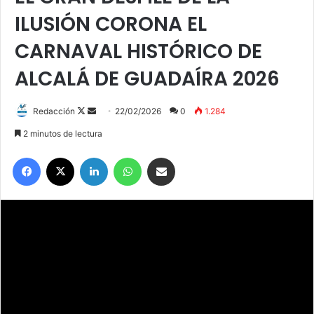
ILUSIÓN CORONA EL
CARNAVAL HISTÓRICO DE
ALCALÁ DE GUADAÍRA 2026
Redacción
F
S
22/02/2026
0
1.284
o
e
2 minutos de lectura
l
n
Facebook
X
LinkedIn
WhatsApp
Compartir por correo electrónico
l
d
o
a
w
n
o
e
n
m
X
a
i
l