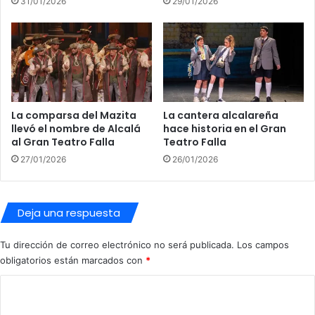
31/01/2026
29/01/2026
e
a
A
p
n
u
d
e
a
s
l
t
u
a
c
La comparsa del Mazita
La cantera alcalareña
p
llevó el nombre de Alcalá
hace historia en el Gran
í
o
al Gran Teatro Falla
Teatro Falla
a
r
O
e
27/01/2026
26/01/2026
p
l
e
d
n
e
Deja una respuesta
J
p
u
o
Tu dirección de correo electrónico no será publicada.
Los campos
n
r
obligatorios están marcados con
*
i
t
o
e
C
r
c
y
o
o