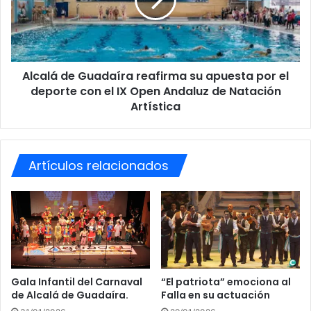
l
o
á
g
d
e
e
h
G
o
Alcalá de Guadaíra reafirma su apuesta por el
u
y
deporte con el IX Open Andaluz de Natación
a
e
d
Artística
l
a
I
í
X
r
C
a
Artículos relacionados
a
r
m
e
p
a
e
f
o
i
n
r
a
m
t
a
Gala Infantil del Carnaval
“El patriota” emociona al
o
s
de Alcalá de Guadaíra.
Falla en su actuación
d
u