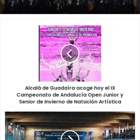
A
l
c
a
l
á
d
e
G
Alcalá de Guadaíra acoge hoy el IX
u
Campeonato de Andalucía Open Junior y
a
d
Senior de Invierno de Natación Artística
a
í
A
r
l
a
c
a
a
c