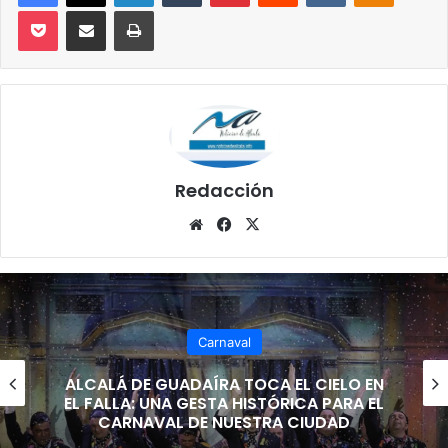
Pocket
Compartir por correo electrónico
Imprimir
Redacción
Siti
Fa
X
o
ce
we
bo
b
ok
Carnaval
ALCALÁ DE GUADAÍRA TOCA EL CIELO EN
EL FALLA: UNA GESTA HISTÓRICA PARA EL
CARNAVAL DE NUESTRA CIUDAD