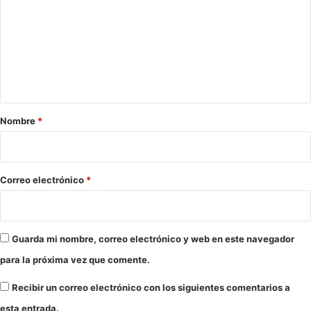
S
n
m
e
e
e
n
l
i
I
n
o
X
t
r
O
d
p
a
e
e
r
Nombre
*
I
n
n
i
A
v
n
o
i
d
*
e
Correo electrónico
*
a
r
l
n
u
o
z
d
Guarda mi nombre, correo electrónico y web en este navegador
d
e
e
para la próxima vez que comente.
N
N
a
a
Recibir un correo electrónico con los siguientes comentarios a
t
t
esta entrada.
a