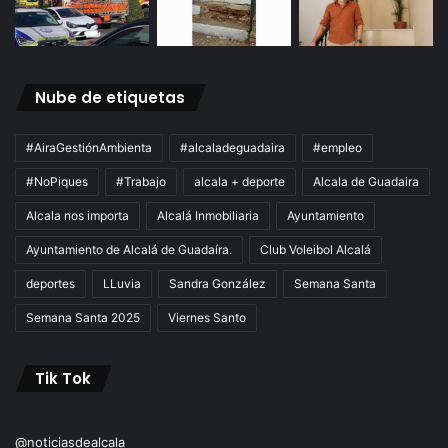
Nube de etiquetas
#AiraGestiónAmbienta
#alcaladeguadaira
#empleo
#NoPiques
#Trabajo
alcala + deporte
Alcala de Guadaira
Alcala nos importa
Alcalá Inmobiliaria
Ayuntamiento
Ayuntamiento de Alcalá de Guadaíra.
Club Voleibol Alcalá
deportes
LLuvia
Sandra González
Semana Santa
Semana Santa 2025
Viernes Santo
Tik Tok
@noticiasdealcala