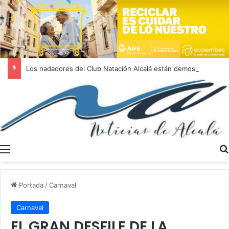
Los nadadores del Club Natación Alcalá están demostrando un nivel espectacular en el Campeonato de Andalucía Absoluto de Verano
Menú
Portada
/
Carnaval
Carnaval
EL GRAN DESFILE DE LA