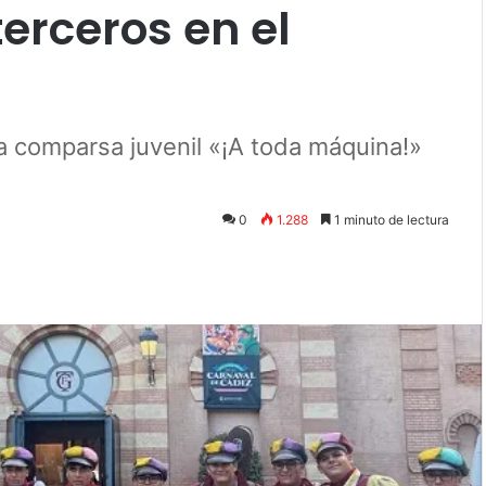
erceros en el
La comparsa juvenil «¡A toda máquina!»
0
1.288
1 minuto de lectura