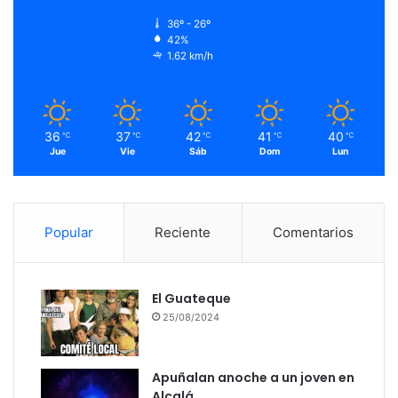
36º - 26º
42%
1.62 km/h
36
37
42
41
40
℃
℃
℃
℃
℃
Jue
Vie
Sáb
Dom
Lun
Popular
Reciente
Comentarios
El Guateque
25/08/2024
Apuñalan anoche a un joven en
Alcalá