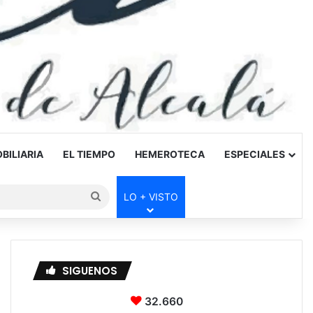
BILIARIA
EL TIEMPO
HEMEROTECA
ESPECIALES
Buscar
LO + VISTO
por
SIGUENOS
32.660