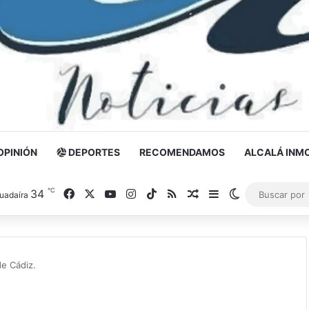
OPINIÓN
DEPORTES
RECOMENDAMOS
ALCALÁ INMO
℃
34
Facebook
X
YouTube
Instagram
TikTok
RSS
Noticia al azar
Barra lateral
Switch skin
uadaíra
de Cádiz.