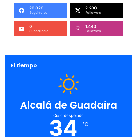
29.020
2.200
Seguidores
Followers
0
1.440
Subscribers
Followers
El tiempo
Alcalá de Guadaíra
Cielo despejado
34
℃