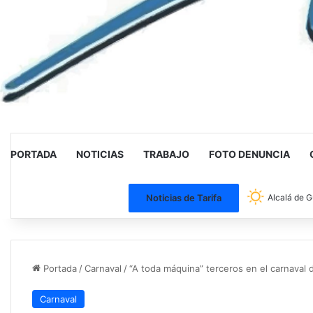
PORTADA
NOTICIAS
TRABAJO
FOTO DENUNCIA
Noticias de Tarifa
Alcalá de G
Portada
/
Carnaval
/
“A toda máquina” terceros en el carnaval 
Carnaval