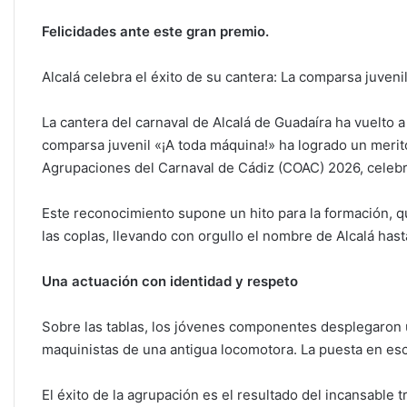
p
o
n
tir
p
o
Felicidades ante este gran premio.
k
Alcalá celebra el éxito de su cantera: La comparsa juveni
La cantera del carnaval de Alcalá de Guadaíra ha vuelto a
comparsa juvenil «¡A toda máquina!» ha logrado un merito
Agrupaciones del Carnaval de Cádiz (COAC) 2026, celebr
Este reconocimiento supone un hito para la formación, qu
las coplas, llevando con orgullo el nombre de Alcalá hast
Una actuación con identidad y respeto
Sobre las tablas, los jóvenes componentes desplegaron 
maquinistas de una antigua locomotora. La puesta en esce
El éxito de la agrupación es el resultado del incansable