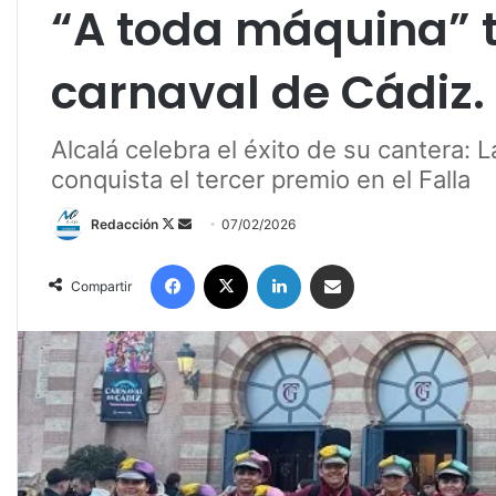
“A toda máquina” t
carnaval de Cádiz.
Alcalá celebra el éxito de su cantera: 
conquista el tercer premio en el Falla
Redacción
F
S
07/02/2026
o
e
Facebook
X
LinkedIn
Compartir por correo electrónico
l
n
Compartir
l
d
o
a
w
n
o
e
n
m
X
a
i
l