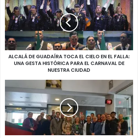
L
C
A
L
Á
D
E
G
ALCALÁ DE GUADAÍRA TOCA EL CIELO EN EL FALLA:
U
UNA GESTA HISTÓRICA PARA EL CARNAVAL DE
A
D
NUESTRA CIUDAD
A
Í
2
R
5
A
a
T
n
O
i
C
v
A
e
E
r
L
s