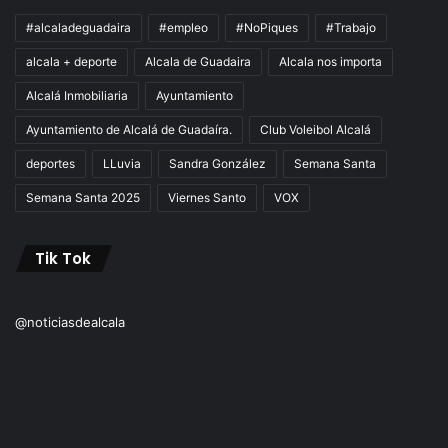
#alcaladeguadaira
#empleo
#NoPiques
#Trabajo
alcala + deporte
Alcala de Guadaira
Alcala nos importa
Alcalá Inmobiliaria
Ayuntamiento
Ayuntamiento de Alcalá de Guadaíra.
Club Voleibol Alcalá
deportes
LLuvia
Sandra González
Semana Santa
Semana Santa 2025
Viernes Santo
VOX
Tik Tok
@noticiasdealcala