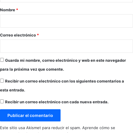
V
r
Nombre
*
A
L
i
D
o
E
*
Correo electrónico
*
N
U
E
S
Guarda mi nombre, correo electrónico y web en este navegador
T
R
para la próxima vez que comente.
A
C
Recibir un correo electrónico con los siguientes comentarios a
I
esta entrada.
U
D
Recibir un correo electrónico con cada nueva entrada.
A
D
Este sitio usa Akismet para reducir el spam.
Aprende cómo se