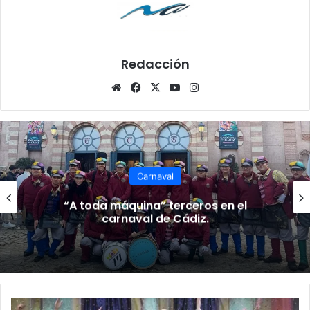
Redacción
Siti
Fa
X
Yo
Ins
o
ce
uT
tag
we
bo
ub
ra
b
ok
e
m
Carnaval
“A toda máquina” terceros en el
carnaval de Cádiz.
A