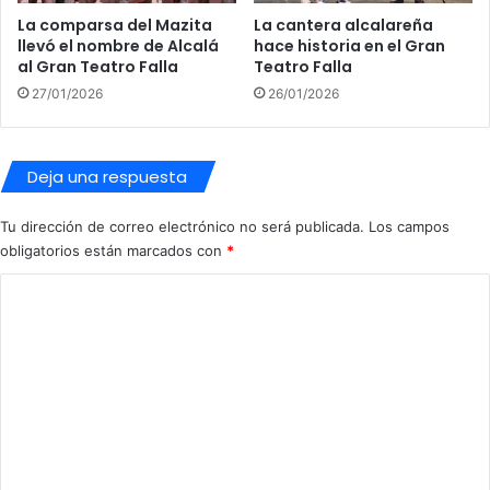
T
L
La comparsa del Mazita
La cantera alcalareña
A
a
llevó el nombre de Alcalá
hace historia en el Gran
H
O
al Gran Teatro Falla
Teatro Falla
I
l
S
27/01/2026
26/01/2026
i
T
v
Ó
a
R
”
Deja una respuesta
I
C
Tu dirección de correo electrónico no será publicada.
Los campos
A
obligatorios están marcados con
*
P
A
C
R
A
o
E
m
L
e
C
A
n
R
t
N
A
a