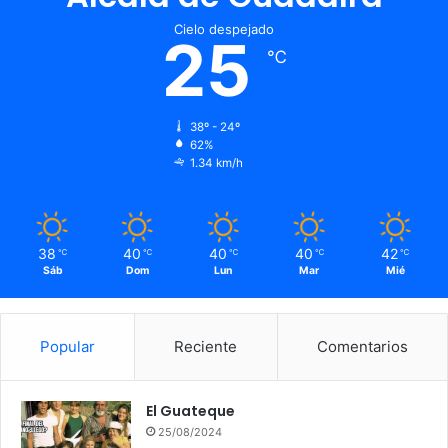
Cielo despejado
25
℃
38º - 24º
62%
1.34 km/h
38
40
40
40
42
℃
℃
℃
℃
℃
Sáb
Dom
Lun
Mar
Mié
Popular
Reciente
Comentarios
El Guateque
25/08/2024