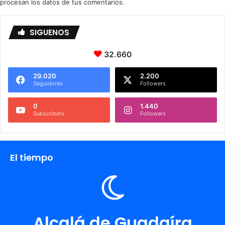
procesan los datos de tus comentarios.
SIGUENOS
32.660
29.020
2.200
Seguidores
Followers
0
1.440
Subscribers
Followers
El tiempo
Alcalá de Guadaíra