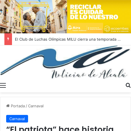
El Club de Luchas Olímpicas MILU cierra una temporada 2025/2026 histórica con un récord de 262 medallas
Menú
Portada
/
Carnaval
Carnaval
“El patriota” hace historia