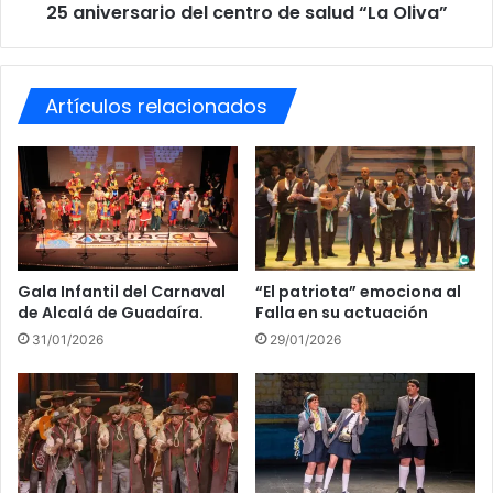
C
25 aniversario del centro de salud “La Oliva”
a
I
r
E
i
L
o
O
Artículos relacionados
d
E
e
N
l
E
c
L
e
F
n
A
t
L
r
L
o
Gala Infantil del Carnaval
“El patriota” emociona al
A
de Alcalá de Guadaíra.
Falla en su actuación
d
:
e
31/01/2026
29/01/2026
U
s
N
a
A
l
G
u
E
d
S
“