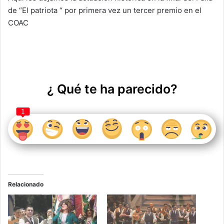
p
o
de “El patriota “ por primera vez un tercer premio en el
k
COAC
¿ Qué te ha parecido?
1
Relacionado