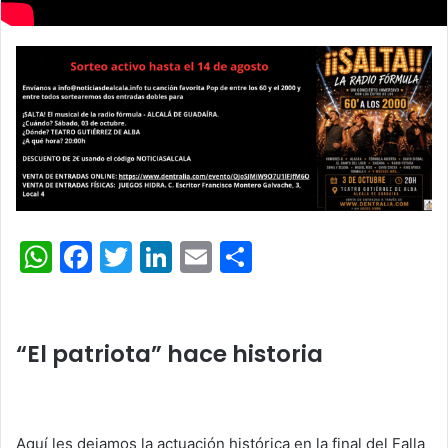
W
F
T
Li
E
C
h
a
w
n
m
o
at
c
itt
k
ai
m
s
e
er
e
l
p
“El patriota” hace historia
A
b
dI
ar
p
o
n
tir
Aquí les dejamos la actuación histórica en la final del Falla