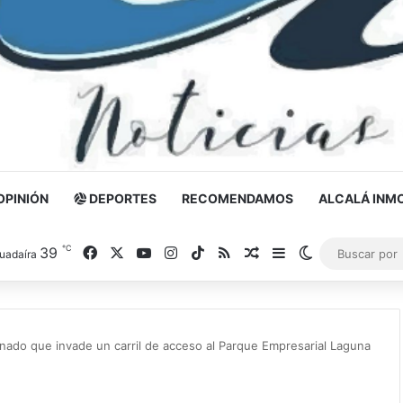
OPINIÓN
DEPORTES
RECOMENDAMOS
ALCALÁ INMO
℃
39
Facebook
X
YouTube
Instagram
TikTok
RSS
Noticia al azar
Barra lateral
Switch skin
uadaíra
nado que invade un carril de acceso al Parque Empresarial Laguna