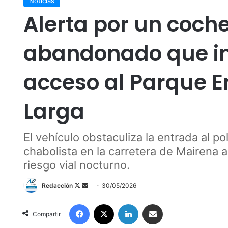
Noticias
Alerta por un coch
abandonado que in
acceso al Parque 
Larga
El vehículo obstaculiza la entrada al po
chabolista en la carretera de Mairena 
riesgo vial nocturno.
Redacción
F
S
30/05/2026
o
e
Facebook
X
LinkedIn
Compartir por correo electrónico
l
n
Compartir
l
d