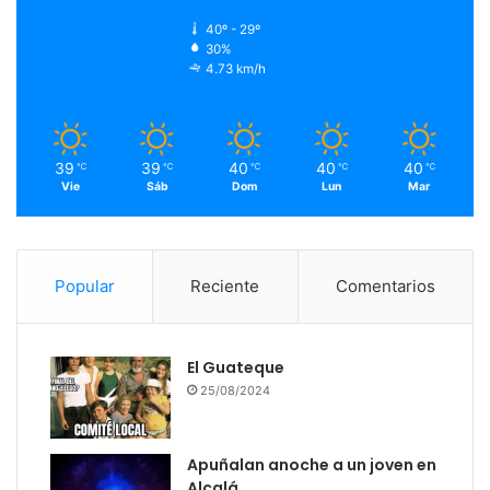
40º - 29º
30%
4.73 km/h
39
39
40
40
40
℃
℃
℃
℃
℃
Vie
Sáb
Dom
Lun
Mar
Popular
Reciente
Comentarios
El Guateque
25/08/2024
Apuñalan anoche a un joven en
Alcalá