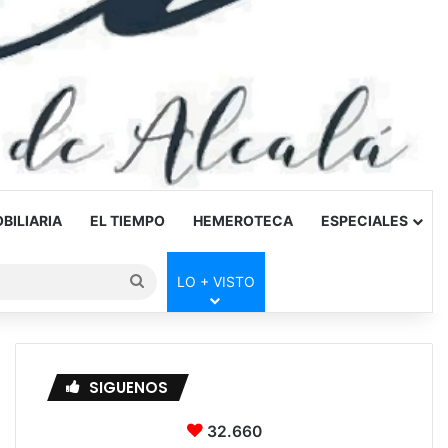
BILIARIA
EL TIEMPO
HEMEROTECA
ESPECIALES
Buscar
LO + VISTO
por
SIGUENOS
32.660