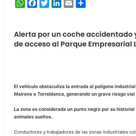
W
F
T
Li
E
C
h
a
w
n
m
o
at
c
itt
k
ai
m
s
e
er
e
l
p
Alerta por un coche accidentado 
A
b
dI
ar
de acceso al Parque Empresarial
p
o
n
tir
p
o
k
El vehículo obstaculiza la entrada al polígono industria
Mairena a Torreblanca, generando un grave riesgo vial
La zona es considerada un punto negro por su historial 
animales sueltos.
Conductores y trabajadores de las zonas industriales col