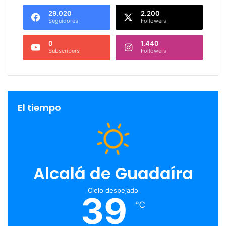
29.020
2.200
Seguidores
Followers
0
1.440
Subscribers
Followers
El tiempo
Alcalá de Guadaíra
Cielo despejado
39
℃