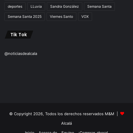
deportes
LLuvia
Sandra González
Semana Santa
Semana Santa 2025
Viernes Santo
VOX
Tik Tok
@noticiasdealcala
© Copyright 2026, Todos los derechos reservados M&M |
Alcalá
Inicio
Acerca de
Equipo
¡Comprar ahora!