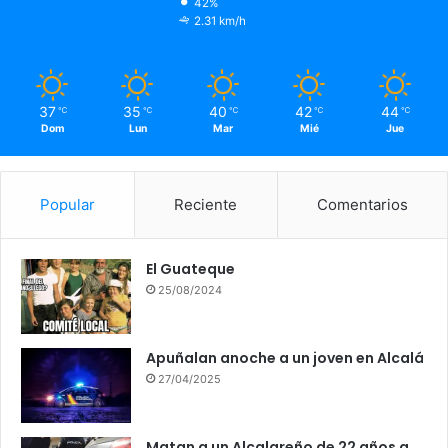
42%
2.31 km/h
37
35
40
42
44
℃
℃
℃
℃
℃
Dom
Lun
Mar
Mié
Jue
Popular
Reciente
Comentarios
El Guateque
25/08/2024
Apuñalan anoche a un joven en Alcalá
27/04/2025
Matan a un Alcalareño de 22 años a