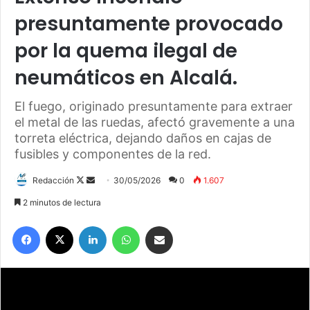
presuntamente provocado
por la quema ilegal de
neumáticos en Alcalá.
El fuego, originado presuntamente para extraer
el metal de las ruedas, afectó gravemente a una
torreta eléctrica, dejando daños en cajas de
fusibles y componentes de la red.
Redacción
F
S
30/05/2026
0
1.607
o
e
2 minutos de lectura
l
n
Facebook
X
LinkedIn
WhatsApp
Compartir por correo electrónico
l
d
o
a
w
n
o
e
n
m