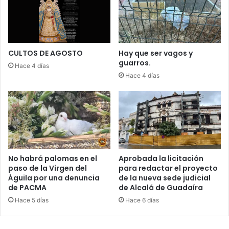
a
l
n
d
d
e
o
T
n
r
CULTOS DE AGOSTO
Hay que ser vagos y
a
guarros.
á
Hace 4 días
d
f
Hace 4 días
o
i
q
c
u
o
e
a
i
d
n
v
v
i
No habrá palomas en el
Aprobada la licitación
a
e
paso de la Virgen del
para redactar el proyecto
d
r
Águila por una denuncia
de la nueva sede judicial
e
t
de PACMA
de Alcalá de Guadaíra
u
e
Hace 5 días
Hace 6 días
n
c
a