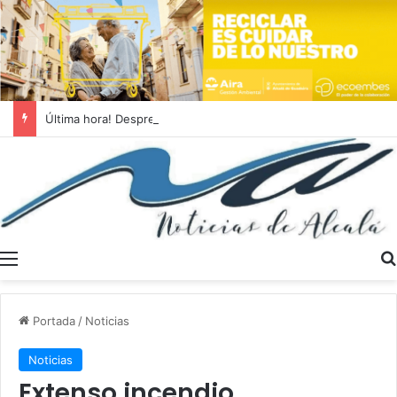
Última hora! Desprendimiento en la calle Juan Abad
Menú
Portada
/
Noticias
Noticias
Extenso incendio