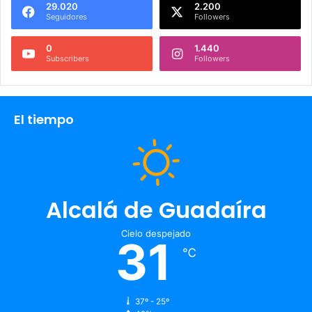
29.020
2.200
Seguidores
Followers
0
1.440
Subscribers
Followers
El tiempo
Alcalá de Guadaíra
Cielo despejado
31
℃
37º - 25º