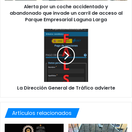
r
Alerta por un coche accidentado y
u
abandonado que invade un carril de acceso al
n
c
Parque Empresarial Laguna Larga
o
c
L
h
a
e
D
a
i
c
r
c
e
i
c
d
c
e
i
n
La Dirección General de Tráfico advierte
ó
t
n
a
G
d
e
o
Artículos relacionados
n
y
e
a
r
b
a