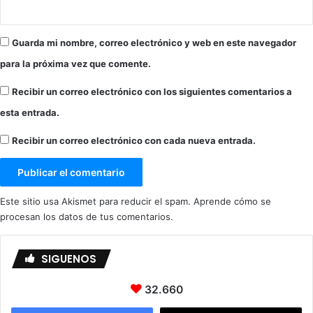
m
p
r
Guarda mi nombre, correo electrónico y web en este navegador
e
s
para la próxima vez que comente.
a
r
Recibir un correo electrónico con los siguientes comentarios a
i
esta entrada.
a
l
Recibir un correo electrónico con cada nueva entrada.
L
a
g
u
Este sitio usa Akismet para reducir el spam.
Aprende cómo se
n
procesan los datos de tus comentarios.
a
L
a
SIGUENOS
r
g
32.660
a