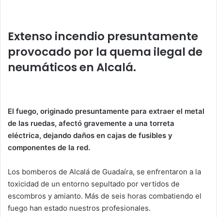
h
a
w
n
m
o
at
c
itt
k
ai
m
s
e
er
e
l
p
Extenso incendio presuntamente
A
b
dI
ar
provocado por la quema ilegal de
p
o
n
tir
neumáticos en Alcalá.
p
o
k
El fuego, originado presuntamente para extraer el metal
de las ruedas, afectó gravemente a una torreta
eléctrica, dejando daños en cajas de fusibles y
componentes de la red.
Los bomberos de Alcalá de Guadaíra, se enfrentaron a la
toxicidad de un entorno sepultado por vertidos de
escombros y amianto. Más de seis horas combatiendo el
fuego han estado nuestros profesionales.