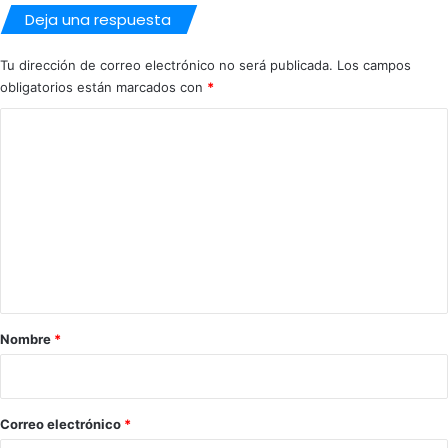
r
Deja una respuesta
r
i
Tu dirección de correo electrónico no será publicada.
Los campos
l
obligatorios están marcados con
*
d
e
C
a
o
c
c
m
e
e
s
o
n
a
t
l
P
a
a
r
Nombre
*
r
i
q
u
o
e
*
Correo electrónico
*
E