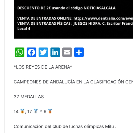
W
F
T
Li
E
C
h
a
w
n
m
o
*LOS REYES DE LA ARENA*
at
c
itt
k
ai
m
s
e
er
e
l
p
CAMPEONES DE ANDALUCÍA EN LA CLASIFICACIÓN GE
A
b
dI
ar
37 MEDALLAS
p
o
n
tir
p
o
14
, 17
Y 6
k
Comunicación del club de luchas olímpicas Milu .