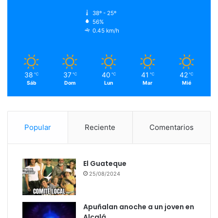
38º - 25º
56%
0.45 km/h
38
37
40
41
42
℃
℃
℃
℃
℃
Sáb
Dom
Lun
Mar
Mié
Popular
Reciente
Comentarios
El Guateque
25/08/2024
Apuñalan anoche a un joven en
Alcalá