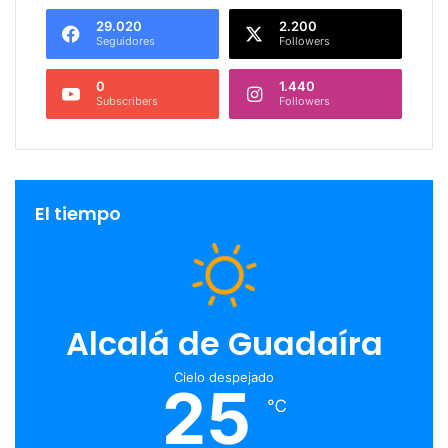
29.020
2.200
Seguidores
Followers
0
1.440
Subscribers
Followers
El tiempo
Alcalá de Guadaíra
Cielo despejado
25
℃