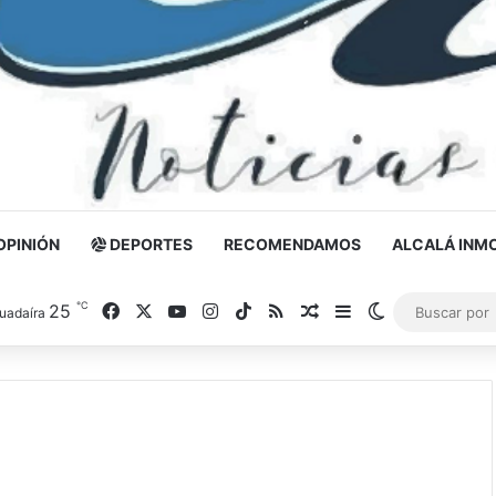
OPINIÓN
DEPORTES
RECOMENDAMOS
ALCALÁ INMO
℃
25
Facebook
X
YouTube
Instagram
TikTok
RSS
Noticia al azar
Barra lateral
Switch skin
uadaíra