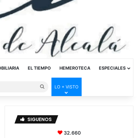
BILIARIA
EL TIEMPO
HEMEROTECA
ESPECIALES
Buscar
LO + VISTO
por
SIGUENOS
32.660