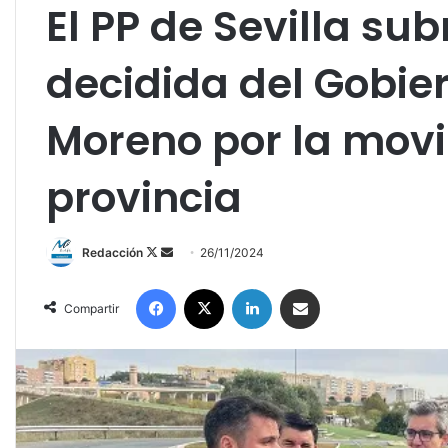
El PP de Sevilla su
decidida del Gobi
Moreno por la movi
provincia
Redacción
F
S
26/11/2024
o
e
Facebook
X
LinkedIn
Compartir por correo electrónico
l
n
Compartir
l
d
o
a
w
n
o
e
n
m
X
a