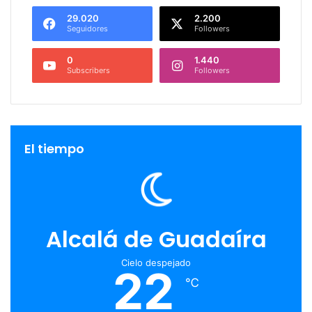
29.020
2.200
Seguidores
Followers
0
1.440
Subscribers
Followers
El tiempo
Alcalá de Guadaíra
Cielo despejado
22
℃