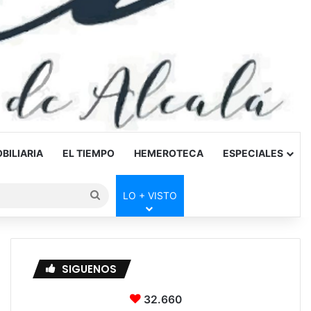
BILIARIA
EL TIEMPO
HEMEROTECA
ESPECIALES
Buscar
LO + VISTO
por
SIGUENOS
32.660