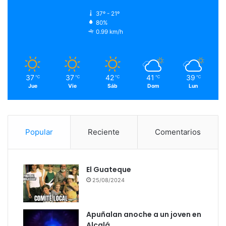
37º - 21º
80%
0.99 km/h
37
37
42
41
39
℃
℃
℃
℃
℃
Jue
Vie
Sáb
Dom
Lun
Popular
Reciente
Comentarios
El Guateque
25/08/2024
Apuñalan anoche a un joven en
Alcalá