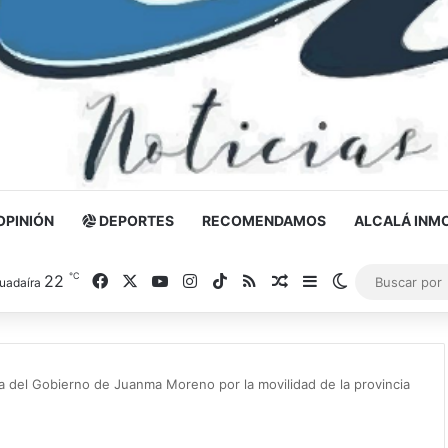
OPINIÓN
DEPORTES
RECOMENDAMOS
ALCALÁ INMO
℃
22
Facebook
X
YouTube
Instagram
TikTok
RSS
Noticia al azar
Barra lateral
Switch skin
uadaíra
da del Gobierno de Juanma Moreno por la movilidad de la provincia