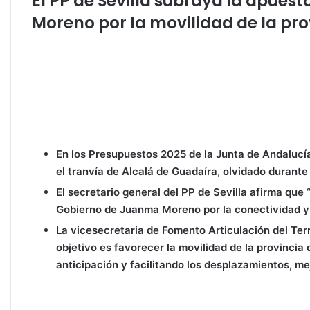
El PP de Sevilla subraya la apues
A
b
dI
ar
Moreno por la movilidad de la pro
p
o
n
tir
p
o
k
En los Presupuestos 2025 de la Junta de Andalucía
el tranvía de Alcalá de Guadaíra, olvidado durant
El secretario general del PP de Sevilla afirma qu
Gobierno de Juanma Moreno por la conectividad y 
La vicesecretaria de Fomento Articulación del Terr
objetivo es favorecer la movilidad de la provincia
anticipación y facilitando los desplazamientos, m