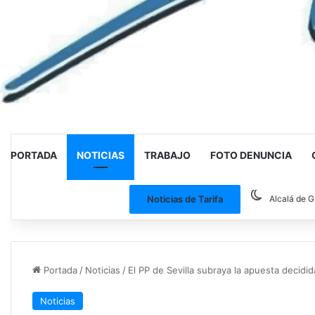
PORTADA
NOTICIAS
TRABAJO
FOTO DENUNCIA
Noticias de Tarifa
Alcalá de G
Portada
/
Noticias
/
El PP de Sevilla subraya la apuesta decidi
Noticias