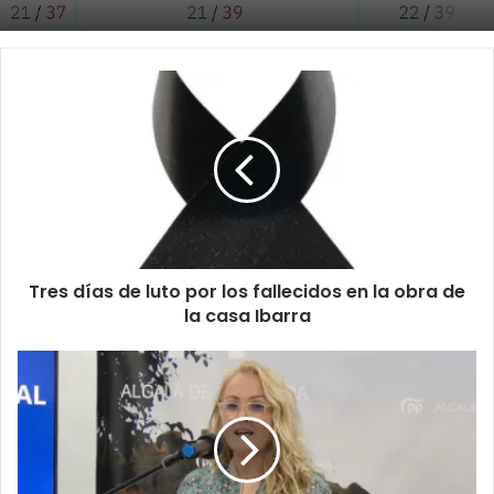
T
r
e
s
d
í
a
s
d
Tres días de luto por los fallecidos en la obra de
e
la casa Ibarra
l
u
t
E
o
L
p
P
o
A
r
R
l
T