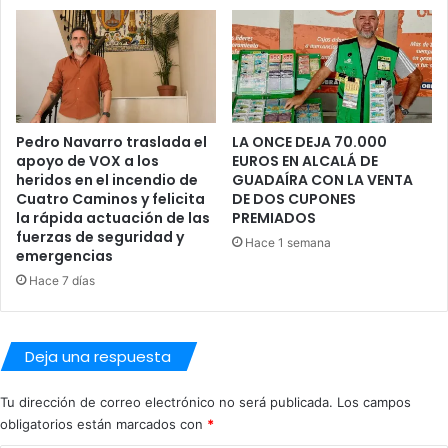
l
A
a
D
c
A
a
Í
s
R
a
A
Pedro Navarro traslada el
LA ONCE DEJA 70.000
I
S
apoyo de VOX a los
EUROS EN ALCALÁ DE
b
U
heridos en el incendio de
GUADAÍRA CON LA VENTA
a
S
Cuatro Caminos y felicita
DE DOS CUPONES
r
P
la rápida actuación de las
PREMIADOS
r
E
fuerzas de seguridad y
Hace 1 semana
a
N
emergencias
D
Hace 7 días
E
S
U
Deja una respuesta
A
C
T
Tu dirección de correo electrónico no será publicada.
Los campos
O
obligatorios están marcados con
*
P