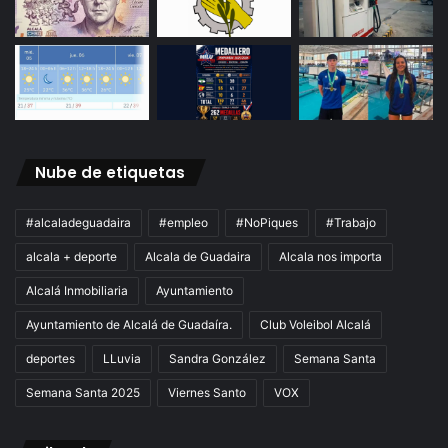
Nube de etiquetas
#alcaladeguadaira
#empleo
#NoPiques
#Trabajo
alcala + deporte
Alcala de Guadaira
Alcala nos importa
Alcalá Inmobiliaria
Ayuntamiento
Ayuntamiento de Alcalá de Guadaíra.
Club Voleibol Alcalá
deportes
LLuvia
Sandra González
Semana Santa
Semana Santa 2025
Viernes Santo
VOX