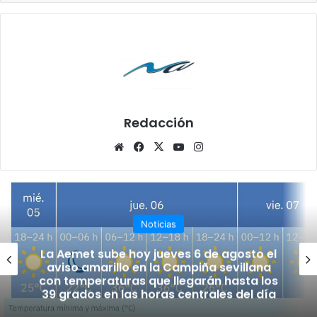
Redacción
Siti
Fa
X
Yo
Ins
o
ce
uT
tag
we
bo
ub
ra
b
ok
e
m
Noticias
La Aemet sube hoy jueves 6 de agosto el
aviso amarillo en la Campiña sevillana
con temperaturas que llegarán hasta los
39 grados en las horas centrales del día