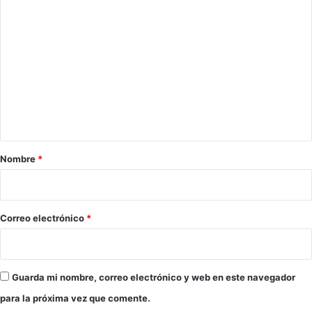
C
R
E
o
V
m
I
S
e
T
n
O
P
t
A
a
R
r
A
Nombre
*
E
i
S
o
T
A
*
Correo electrónico
*
T
A
R
D
Guarda mi nombre, correo electrónico y web en este navegador
E
para la próxima vez que comente.