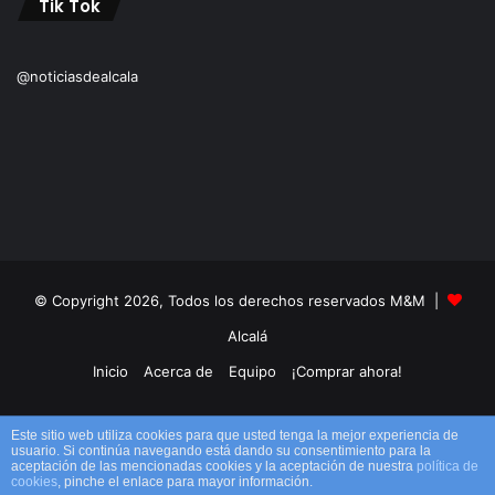
Tik Tok
@noticiasdealcala
© Copyright 2026, Todos los derechos reservados M&M |
Alcalá
Inicio
Acerca de
Equipo
¡Comprar ahora!
Facebook
X
YouTube
Instagram
TikTok
RSS
Este sitio web utiliza cookies para que usted tenga la mejor experiencia de
usuario. Si continúa navegando está dando su consentimiento para la
aceptación de las mencionadas cookies y la aceptación de nuestra
política de
cookies
, pinche el enlace para mayor información.