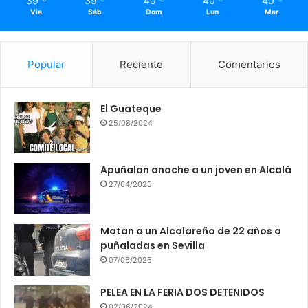
39
39
40
40
40
Vie
Sáb
Dom
Lun
Mar
Popular
Reciente
Comentarios
El Guateque
25/08/2024
Apuñalan anoche a un joven en Alcalá
27/04/2025
Matan a un Alcalareño de 22 años a
puñaladas en Sevilla
07/06/2025
PELEA EN LA FERIA DOS DETENIDOS
02/06/2024