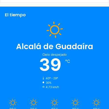
El tiempo
Alcalá de Guadaíra
Cielo despejado
39
℃
40º - 29º
30%
4.73 km/h
℃
℃
℃
℃
℃