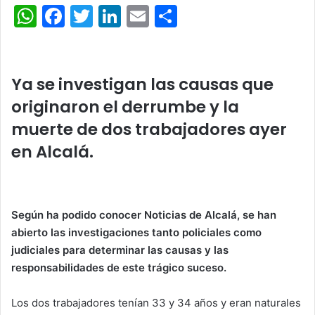
W
F
T
Li
E
C
h
a
w
n
m
o
at
c
itt
k
ai
m
s
e
er
e
l
p
Ya se investigan las causas que
A
b
dI
ar
originaron el derrumbe y la
p
o
n
tir
muerte de dos trabajadores ayer
p
o
en Alcalá.
k
Según ha podido conocer Noticias de Alcalá, se han
abierto las investigaciones tanto policiales como
judiciales para determinar las causas y las
responsabilidades de este trágico suceso.
Los dos trabajadores tenían 33 y 34 años y eran naturales