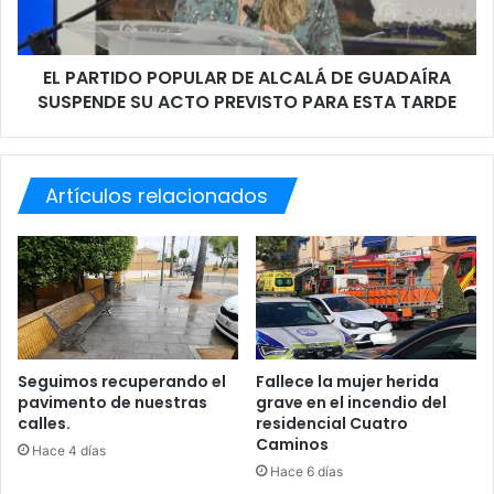
o
I
s
D
f
O
a
EL PARTIDO POPULAR DE ALCALÁ DE GUADAÍRA
P
l
SUSPENDE SU ACTO PREVISTO PARA ESTA TARDE
O
l
P
e
U
c
L
i
Artículos relacionados
A
d
R
o
D
s
E
e
A
n
L
l
C
a
A
o
L
Seguimos recuperando el
Fallece la mujer herida
b
pavimento de nuestras
grave en el incendio del
Á
calles.
residencial Cuatro
r
D
Caminos
a
E
Hace 4 días
d
G
Hace 6 días
e
U