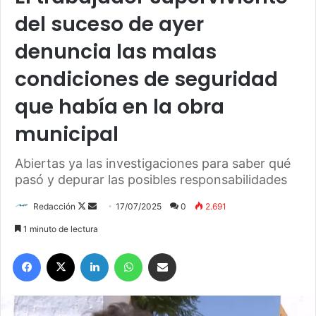
del suceso de ayer
denuncia las malas
condiciones de seguridad
que había en la obra
municipal
Abiertas ya las investigaciones para saber qué
pasó y depurar las posibles responsabilidades
Redacción
F
S
17/07/2025
0
2.691
o
e
1 minuto de lectura
l
n
Facebook
X
LinkedIn
WhatsApp
Compartir por correo electrónico
l
d
o
a
w
n
o
e