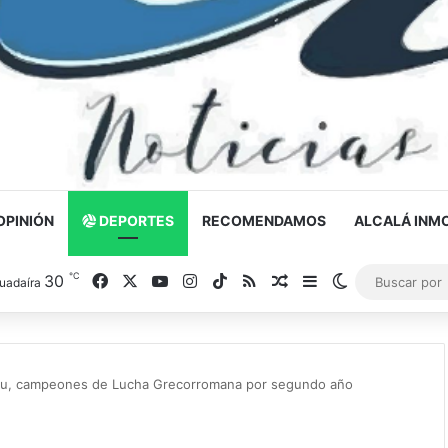
OPINIÓN
DEPORTES
RECOMENDAMOS
ALCALÁ INMO
℃
30
Facebook
X
YouTube
Instagram
TikTok
RSS
Noticia al azar
Barra lateral
Switch skin
uadaíra
lu, campeones de Lucha Grecorromana por segundo año