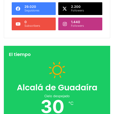
29.020
2.200
Seguidores
Followers
0
1.440
Subscribers
Followers
El tiempo
Alcalá de Guadaíra
Cielo despejado
30
℃