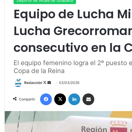
Deporte de Alcalá de Guadaíra
Equipo de Lucha M
Lucha Grecorroma
consecutivo en la 
El equipo femenino logra el 2º puesto 
Copa de la Reina
Redacción
F
S
03/03/2026
o
e
Facebook
X
LinkedIn
Compartir por correo electrónico
l
n
Compartir
l
d
o
a
w
n
o
e