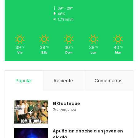
39º - 29º
46%
1.79 km/h
39
38
40
39
40
℃
℃
℃
℃
℃
Vie
Sáb
Dom
Lun
Mar
Popular
Reciente
Comentarios
El Guateque
25/08/2024
Apuñalan anoche a un joven en
Alcalá