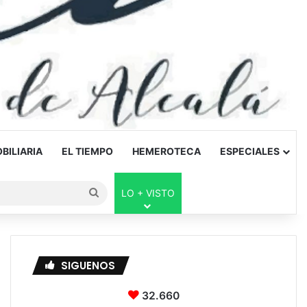
BILIARIA
EL TIEMPO
HEMEROTECA
ESPECIALES
Buscar
LO + VISTO
por
SIGUENOS
32.660