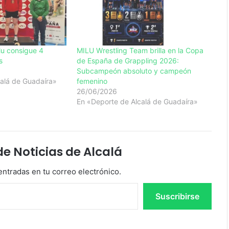
lu consigue 4
MILU Wrestling Team brilla en la Copa
s
de España de Grappling 2026:
Subcampeón absoluto y campeón
alá de Guadaíra»
femenino
26/06/2026
En «Deporte de Alcalá de Guadaíra»
 Noticias de Alcalá
entradas en tu correo electrónico.
Suscribirse