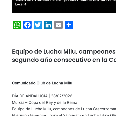
W
F
T
Li
E
C
h
a
w
n
m
o
at
c
itt
k
ai
m
s
e
er
e
l
p
Equipo de Lucha Milu, campeone
A
b
dI
ar
segundo año consecutivo en la Co
p
o
n
tir
p
o
k
Comunicado Club de Lucha Milu
DÍA DE ANDALUCÍA | 28/02/2026
Murcia – Copa del Rey y de la Reina
Equipo de Lucha Milu, campeones de Lucha Grecorroman
El equipo femenino logra el 2º puesto en Lucha Libre Ol