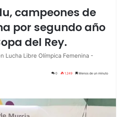
ilu, campeones de
na por segundo año
Copa del Rey.
en Lucha Libre Olímpica Femenina -
0
1.249
Menos de un minuto