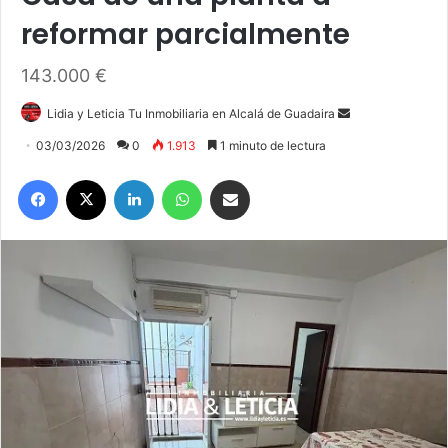
reformar parcialmente
143.000 €
Lidia y Leticia Tu Inmobiliaria en Alcalá de Guadaira
S
e
03/03/2026
0
1.913
1 minuto de lectura
n
Facebook
X
LinkedIn
WhatsApp
Compartir por correo electrónico
d
a
n
e
m
a
i
l