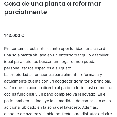
s
e
er
e
l
p
Casa de una planta a reformar
A
b
dI
ar
parcialmente
p
o
n
tir
p
o
k
143.000 €
Presentamos esta interesante oportunidad: una casa de
una sola planta situada en un entorno tranquilo y familiar,
ideal para quienes buscan un hogar donde puedan
personalizar los espacios a su gusto.
La propiedad se encuentra parcialmente reformada y
actualmente cuenta con un acogedor dormitorio principal,
salón que da acceso directo al patio exterior, así como una
cocina funcional y un baño completo ya renovado. En el
patio también se incluye la comodidad de contar con aseo
adicional ubicado en la zona del lavadero. Además,
dispone de azotea visitable perfecta para disfrutar del aire