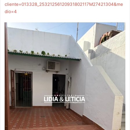
cliente=013328_25321256120931802117M27421304&me
dio=4