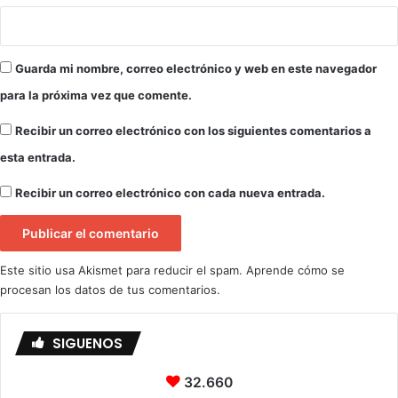
C
t
o
o
p
p
Guarda mi nombre, correo electrónico y web en este navegador
a
u
d
e
para la próxima vez que comente.
e
s
l
t
Recibir un correo electrónico con los siguientes comentarios a
R
o
esta entrada.
e
y
Recibir un correo electrónico con cada nueva entrada.
.
Este sitio usa Akismet para reducir el spam.
Aprende cómo se
procesan los datos de tus comentarios.
SIGUENOS
32.660