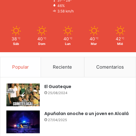
31º - 28º
46%
3.58 km/h
38
40
40
40
42
℃
℃
℃
℃
℃
Sáb
Dom
Lun
Mar
Mié
Popular
Reciente
Comentarios
El Guateque
25/08/2024
Apuñalan anoche a un joven en Alcalá
27/04/2025