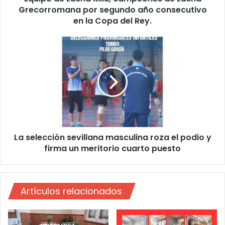
Grecorromana por segundo año consecutivo
c
h
en la Copa del Rey.
a
M
L
i
a
l
s
u
e
,
l
c
e
a
c
m
c
p
i
e
La selección sevillana masculina roza el podio y
ó
o
firma un meritorio cuarto puesto
n
n
s
e
e
s
v
d
Artículos relacionados
i
e
l
L
l
u
a