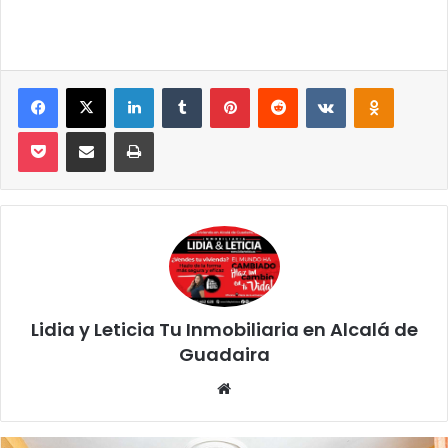
Facebook
X
LinkedIn
Tumblr
Pinterest
Reddit
VKontakte
Odnoklassniki
Pocket
Compartir por correo electrónico
Imprimir
Lidia y Leticia Tu Inmobiliaria en Alcalá de
Guadaira
Siti
o
we