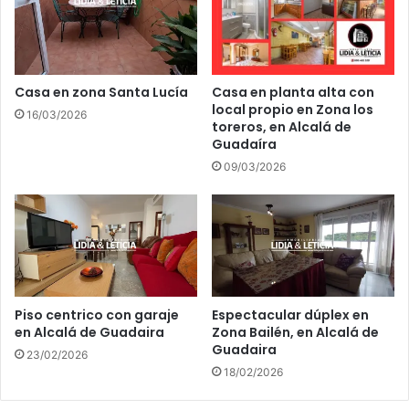
c
n
h
a
a
m
G
a
r
s
Casa en zona Santa Lucía
Casa en planta alta con
e
local propio en Zona los
c
16/03/2026
c
toreros, en Alcalá de
u
Guadaíra
o
l
r
i
09/03/2026
r
n
o
a
m
r
a
o
n
z
a
a
p
e
Piso centrico con garaje
Espectacular dúplex en
o
l
en Alcalá de Guadaira
Zona Bailén, en Alcalá de
r
p
Guadaira
s
23/02/2026
o
18/02/2026
e
d
g
i