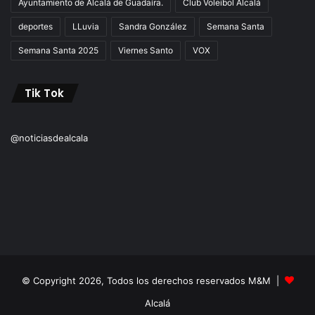
Ayuntamiento de Alcalá de Guadaíra.
Club Voleibol Alcalá
deportes
LLuvia
Sandra González
Semana Santa
Semana Santa 2025
Viernes Santo
VOX
Tik Tok
@noticiasdealcala
© Copyright 2026, Todos los derechos reservados M&M |
Alcalá