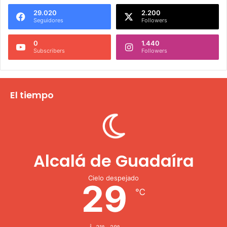
29.020
2.200
Seguidores
Followers
0
1.440
Subscribers
Followers
El tiempo
Alcalá de Guadaíra
Cielo despejado
29
℃